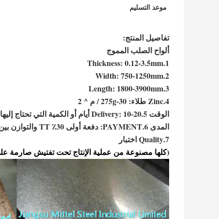
موعد التسليم
تفاصيل المنتج:
ألواح الصلب المموج
1.Thickness: 0.12-3.5mm
2.Width: 750-1250mm
3.Length: 1800-3900mm
4.Zinc طلاء: 30-275g / م ^ 2
الوقت 5.Delivery: 10-20 أيام أو الكمية التي تحتاج إليها.
المدى 6.PAYMENT: دفعة أولى 30٪ TT والتوازن بين 70٪ TT أو L / C في الافق.
7.Quality اختبار
(كلها مصنوعة من عملية الإنتاج تحت تفتيش صارمة على