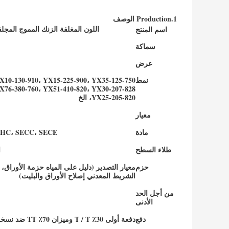
1.Production الوصف
اسم المنتج
اللون المغلفة الزنك المموج المج
سماكة
عرض
نمط
X10-130-910، YX15-225-900، YX35-125-750،
X76-380-760، YX51-410-820، YX30-207-828،
YX25-205-820، الخ
معيار
مادة
GCC، SGHC، SECC، SECE
طلاء السطح
ا
حزم
معيار التصدير (دليل على المياه حزمة الأوراق
الشريط المعدني إصلاح الأوراق والبليت)
من أجل الحد
الأدنى
دفع
دفعة أولى 30٪ T / T وميزان 70٪ TT ضد نسخة من B / L أو L / C