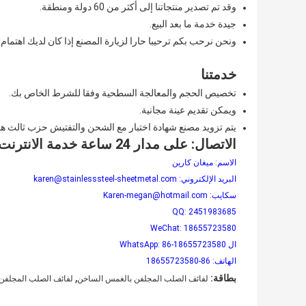
وقد تم تصدير منتجاتنا إلى أكثر من 60 دولة ومنطقة.
جيدة خدمة ما بعد البيع.
ونحن نرحب بكم ترحيبا حارا لزيارة المصنع إذا كان لديك اهتم
خدمتنا
تخصيص الحجم والمعالجة السطحية وفقا للشرط الخاص بك.
ويمكن تقديم عينة مجانية.
يتم تزويد مصنع شهادة اختبار مع الشحن والتفتيش حزب ثالث ه
الاتصال: على مدار 24 ساعة خدمة الانترنت
الاسم: ميغان كارين
البريد الإلكتروني: karen@stainlesssteel-sheetmetal.com
سكايب: Karen-megan@hotmail.com
QQ: 2451983685
WeChat: 18655723580
ال WhatsApp: 86-18655723580
الهاتف: 86-18655723580
,
بطاقة:
لفائف الصلب المجلفن بالغمس الساخن
لفائف الصلب المجلفن