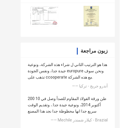
زبون مراجعة
هذا هو الترتيب الثاني ل شراء هذه الشركة، ونوعية
جيدة جدا، ونفس الجودة europure ونحن سوف
تذهب على ccooperate مع هذه الشركة.
—— أندرو جريج - تركيا
200 طن ورقة الفولاذ المقاوم للصدأ وصل في 10
أكتوبر 2014، ونوعية جيدة جدا.، وتقديم الوقت
سريع جدا انها محظوظة جدا نجد هذا المصنع
—— Mechile كيلار شمندر - Brazial