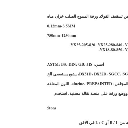
لفن تسقيف الفولاذ ورقة المموج الصلب خزان مياه
0.12mm-3.5MM
750mm-1250mm
YX25-205-820، YX25-280-840، Y
YX18-80-850، Y
ايسي، ASTM، BS، DIN، GB، JIS
DX51D، DX52D، S، يشبع يستعصي الخ
لمجلفن، aluzinc، PREPAINTED، اللون المغلفة
، ووضع ورقة على منصة نقالة معدنية،
استخدم
5tons
في الافق