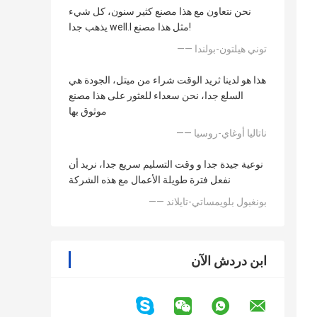
نحن نتعاون مع هذا مصنع كثير سنون، كل شيء
يذهب جدا well.l مثل هذا مصنع!
—— توني هيلتون-بولندا
هذا هو لدينا ثريد الوقت شراء من ميتل، الجودة هي
السلع جدا، نحن سعداء للعثور على هذا مصنع
موثوق بها
—— ناتاليا أوغاي-روسيا
نوعية جيدة جدا و وقت التسليم سريع جدا، نريد أن
نفعل فترة طويلة الأعمال مع هذه الشركة
—— بونغبول بلويمساتي-تايلاند
ابن دردش الآن