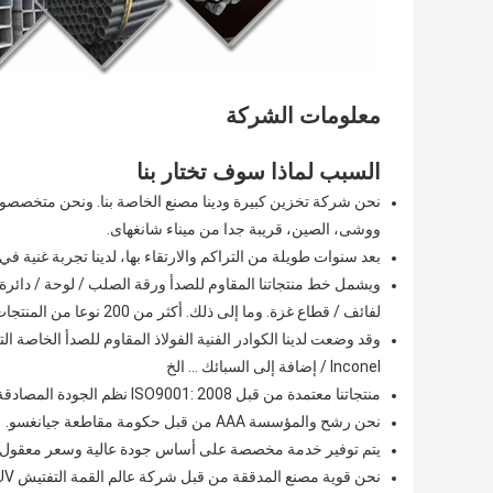
معلومات الشركة
السبب لماذا سوف تختار بنا
نحن شركة تخزين كبيرة ودينا مصنع الخاصة بنا.
ووشى، الصين، قريبة جدا من ميناء شانغهاى.
بعد سنوات طويلة من التراكم والارتقاء بها، لدينا تجربة غنية ف
ويشمل خط منتجاتنا المقاوم للصدأ ورقة الصلب / لوحة / دائرة / ل
لفائف / قطاع غزة.
وما إلى ذلك.
أكثر من 200 نوعا من المنتجات لاختيارك.
وقد وضعت لدينا الكوادر الفنية الفولاذ المقاوم للصدأ الخاصة ا
Inconel / إضافة إلى السبائك ... الخ
منتجاتنا معتمدة من قبل ISO9001: 2008 نظم الجودة المصادقة.
نحن رشح والمؤسسة AAA من قبل حكومة مقاطعة جيانغسو.
يتم توفير خدمة مخصصة على أساس جودة عالية وسعر معقول.
نحن قوية مصنع المدققة من قبل شركة عالم القمة التفتيش ISO، SGS، TUV وBV.