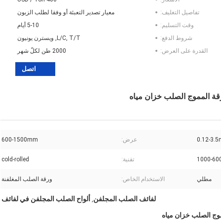
تفاصيل التغليف:
معيار تصدير التعبئة أو وفقا لطلب الزبون
وقت التسليم:
5-10 أيام
شروط الدفع:
L/C, T/T, ويسترن يونيون
القدرة على العرض:
2000 طن لكلّ شهر
اتصل
رقة المموج الصلب خزان مياه
0.12-3.
عرض:
600-1500mm
1000-6
تقنية:
cold-rolled
مطلي
الاستخدام الخاص:
ورقة الصلب المغلفنة
لفائف الصلب المجلفن
ألواح الصلب المجلفن في لفائف
,
موج الصلب خزان مياه