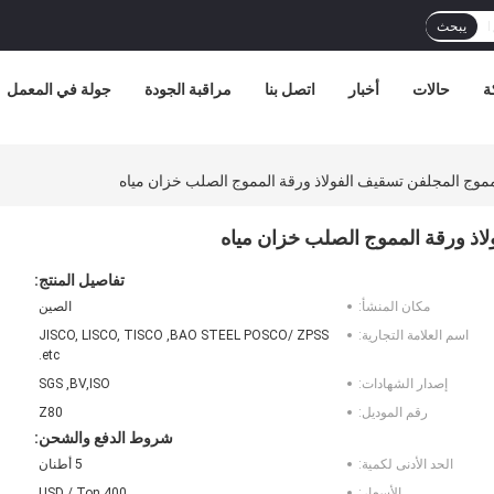
يبحث
ة
حالات
أخبار
اتصل بنا
مراقبة الجودة
جولة في المعمل
لمموج المجلفن تسقيف الفولاذ ورقة المموج الصلب خزان مياه
لاذ ورقة المموج الصلب خزان مياه
تفاصيل المنتج:
مكان المنشأ:
الصين
اسم العلامة التجارية:
JISCO, LISCO, TISCO ,BAO STEEL POSCO/ ZPSS
.etc
إصدار الشهادات:
SGS ,BV,ISO
رقم الموديل:
Z80
شروط الدفع والشحن:
الحد الأدنى لكمية:
5 أطنان
الأسعار:
400 USD / Ton