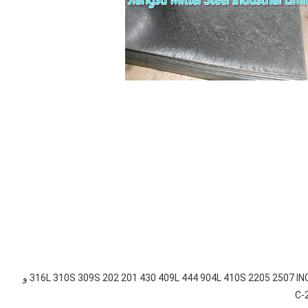
304 321 316 316L 310S 309S 202 201 430 409L 444 904L 410S 2205 2507 INCOLOY 800 800H 800HT 825 و