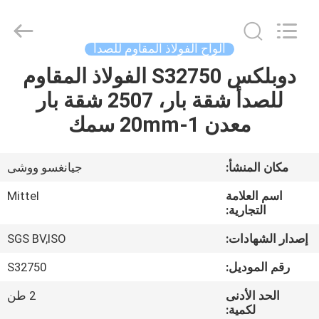
JIANGSU
MITTEL
STEEL
INDUSTRIAL
LIMITED.
ألواح الفولاذ المقاوم للصدأ
All
Rights
دوبلكس S32750 الفولاذ المقاوم
منزل،
Reserved.
للصدأ شقة بار، 2507 شقة بار
بيت
معدن 1-20mm سمك
منتجات
مكان المنشأ:
جيانغسو ووشى
معلومات
اسم العلامة
Mittel
عنا
التجارية:
إصدار الشهادات:
SGS BV,ISO
جولة
رقم الموديل:
S32750
في
الحد الأدنى
2 طن
المعمل
لكمية: