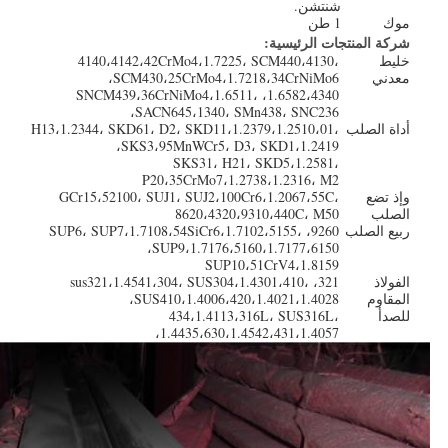
شنتشن.
موك
1 طن
شركة المنتجات الرئيسية:
خليط
4140،4142،42CrMo4،1.7225، SCM440،4130،
معدني
SCM430،25CrMo4،1.7218،34CrNiMo6،
1.6582،4340، SNCM439،36CrNiMo4،1.6511،
SACN645،1340، SMn438، SNC236،
أداة الصلب
H13،1.2344، SKD61، D2، SKD11،1.2379،1.2510،01،
SKS3،95MnWCr5، D3، SKD1،1.2419،
SKS31، H21، SKD5،1.2581،
P20،35CrMo7،1.2738،1.2316، M2
وإذ تضع
GCr15،52100، SUJ1، SUJ2،100Cr6،1.2067،55C،
الصلب
8620،4320،9310،440C، M50
ربيع الصلب
9260، SUP6، SUP7،1.7108،54SiCr6،1.7102،5155،
SUP9،1.7176،5160،1.7177،6150،
SUP10،51CrV4،1.8159
الفولاذ
321، sus321،1.4541،304، SUS304،1.4301،410،
المقاوم
SUS410،1.4006،420،1.4021،1.4028،
للصدأ
434،1.4113،316L، SUS316L،
1.4435،630،1.4542،431،1.4057،