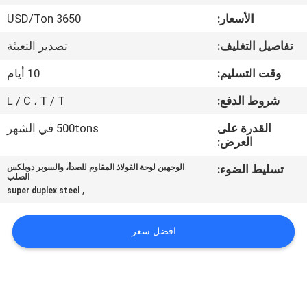
الأسعار:
3650 USD/Ton
مراقبة
تفاصيل التغليف:
تصدير التعبئة
الجودة
وقت التسليم:
10 أيام
اتصل
شروط الدفع:
L / C ، T / T
بنا
القدرة على
500tons في الشهر
العرض:
أخبار
تسليط الضوء:
الوجهين لوحة الفولاذ المقاوم للصدأ، والسوبر دوبلكس
الصلب
,
super duplex steel
حالات
افضل سعر
COMPANY
NEWS