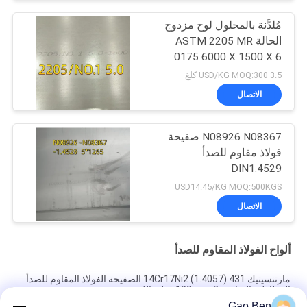
مُلدَّنة بالمحلول لوح مزدوج
الحالة ASTM 2205 MR
0175 6000 X 1500 X 6
Thk
3.5 USD/KG MOQ:300 كلغ
الاتصال
N08926 N08367 صفيحة
فولاذ مقاوم للصدأ
DIN1.4529
USD14.45/KG MOQ:500KGS
الاتصال
ألواح الفولاذ المقاوم للصدأ
مارتنسيتيك 14Cr17Ni2 (1.4057) 431 الصفيحة الفولاذ المقاوم للصدأ
المطاطية الساخنة 8-100mm قطع بالليزر
Gao Ben