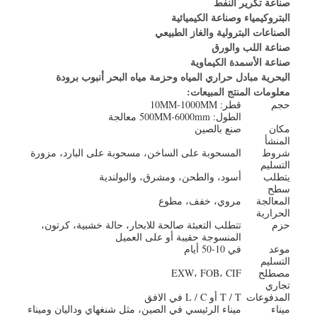
صناعة تكرير النفط
البتروكيمياء وصناعة الكيميائية
الصناعات البترولية والغاز الطبيعي
صناعة اللب والورق
صناعة الأسمدة الكيماوية
البحرية مبادل حراري المياه وحزمة مياه البحر أنبوب برودة
معلومات المنتج المبيعات:
حجم
قطر: 10MM-1000MM
الطول: 500MM-6000mm معالجة
مكان
صنع بالصين
المنشأ
شروط
المسحوبة على الساخن، مسحوبة على البارد، مزورة
التسليم
يتطلب
أسود، والطحن، ومشرق، والبولندية
سطح
المعالجة
مروي، خفف، مطوع
الحرارية
حزم
تتطلب التعبئة صالحة للابحار، حالة خشبية، كرتون،
المنسوجة حقيبة أو على العميل
موعد
في 10-50 أيام
التسليم
مصطلح
EXW، FOB، CIF
تجاري
المدفوعات
T / T أو L / C في الافق
ميناء
ميناء الرئيسي في الصين، مثل شنغهاي وداليان وميناء