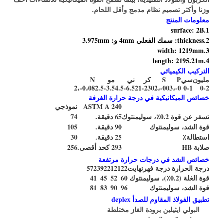
وزنا وأكثر تصميم نظام مدمج وأقل اللحام.
معلومات المنتج
1.surface: 2B
2.thickness: سمك الفعلي 4mm و: 3.975mm
3.width: 1219mm
4.length: 2195.21m
التركيب الكيميائي
مليون
سي
P
S
كر
ني
مو
N
0،08-،2
2.5-3.5
4.5-6.5
21-23
0-،02
0-،03
0-1
0-2
خصائص الميكانيكية في درجة حرارة الغرفة
ASTM A 240
نموذجي
تسفر عن قوة 0.2٪، سوليمنتوك
65 دقيقة.
74
قوة الشد، سوليمنتوك
90 دقيقة.
105
استطالة٪
25 دقيقة.
30
صلابة HB
293 كحد أقصى.
256
خصائص الشد في درجات حرارة مرتفعة
درجة الحرارة درجة فهرنهايت
122
212
392
572
قوة الغلة (0.2٪)، سوليمنتوك
60
52
45
41
قوة الشد، سوليمنتوك
96
90
83
81
تطبيق الفولاذ المقاوم للصدأ deplex
البولي ايثيلين برودة الغاز مختلطة