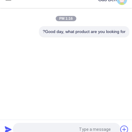
سبيكة 20 لوحة Incoloy20 Carpenter20Cb-3 UNSN08020 2.4460
8MM X 1500 X 6000MM
1:16 PM
مقاومة درجات الحرارة العالية المدرفلة على الساخن DIN 1.4845 SUS
310S AISI 310S INOX لوح من الفولاذ المقاوم للصدأ 12*1500
Good day, what product are you looking for?
فئات شعبية
جميع
ألواح الفولاذ المقاوم 
ورقة الفولاذ المقاوم 
للصدأ
للصدأ
الفولاذ المقاوم للصدأ 
أسلاك الفولاذ المقاوم 
مسطحة شريط
للصدأ
الفولاذ المقاوم للصدأ 
سبائك Hastelloy
جولة شريط
شريط زاوية الصلب 
الصلب جولة شريط
غير القابل للصدأ
طلب اقتباس