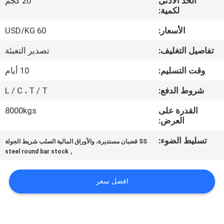
الحد الأدنى
20 كجم
لكمية:
مراقبة
الأسعار:
60 USD/KG
الجودة
تفاصيل التغليف:
تصدير التعبئة
اتصل
وقت التسليم:
10 أيام
بنا
شروط الدفع:
L / C ، T / T
القدرة على
8000kgs
أخبار
العرض:
تسليط الضوء:
SS قضبان مستديرة، والأوراق المالية الصلب شريط الجولة
,
حالات
steel round bar stock
افضل سعر
COMPANY
NEWS