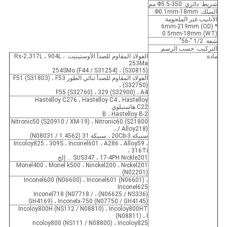
شريط: دائري: Φ5.5-350 مم
السلك: Φ0.1mm-18mm
الأنابيب غير الملحومة:
6mm-219mm (OD) *
0.5mm-18mm (WT)
شفة: 1/2 "-56"
التركيب: حسب الرسم.
مادة
الفولاذ المقاوم للصدأ الأوستينيت: Rs-2،317L ، 904L ،
253Ma
(S30815) ، 254SMo (F44 / S31254)
الفولاذ المقاوم للصدأ ثنائي الطور F51 (S31803) ، F53
(S32750) ،
F55 (S32760) ، 329 (S32900) ، A4
Hastelloy C276 ، Hastelloy C4 ، Hastelloy
C22.هاستيلوي
B ، Hastelloy B-2
Nitronic50 (S20910 / XM-19) ، Nitronic60 (S21800
/ Alloy218) ،
سبيكة 20Cb-3 ، سبيكة 31 (N08031 / 1.4562)
Incoloy825 ، 309S ، Inconel601 ، A286 ، Alloy59 ،
316Ti ،
SUS347 ، 17-4PH Nickle201 ... إلخ.
Monel400 ، Monel k500 ، Ninckel200 ، Nickel201
(N02201)
Inconel600 (N06600) ، Inconel601 (N06601) ،
Inconel625
(N06625 / NS336) ، Inconel718 (N07718 /
GH4169) ، Inconelx-750 (N07750 / GH4145)
Incoloy800H (NS112 / N08810) ، Incoloy800HT
(N08811) ، I
ncoloy800 (NS111 / N08800) ، Incoloy825