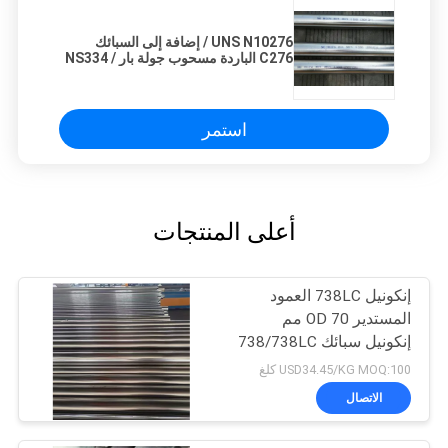
UNS N10276 / إضافة إلى السبائك
C276 الباردة مسحوب جولة بار NS334 /
2.4819 / سبائك C276
استمر
أعلى المنتجات
إنكونيل 738LC العمود
المستدير OD 70 مم
إنكونيل سبائك 738/738LC
السبائك العالي العمود
USD34.45/KG MOQ:100 كلغ
المستدير
الاتصال