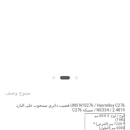
خريطة
الموقع
PRIVACY
POLICY
منتوج وصف
UNS N10276 / Hastelloy C276 قضيب دائري مسحوب على البارد
NS334 / 2.4819 / سبيكة C276
لوح / لوح: 0.3-60 مم
(THK)
* 1220 مم (العرض) *
6000 مم (الطول)