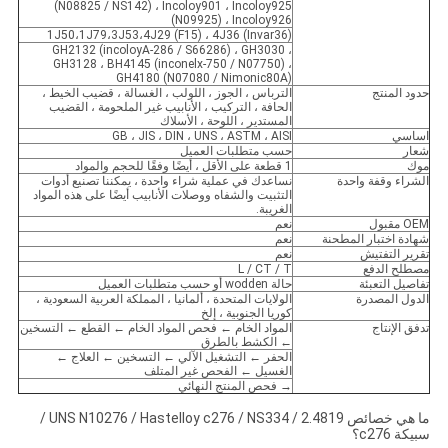
(N08825 / NS142) ، Incoloy901 ، Incoloy925
(N09925) ، Incoloy926
1J50،1J79،3J53،4J29 (F15) ، 4J36 (Invar36)
GH2132 (incoloyA-286 / S66286) ، GH3030 ،
GH3128 ، BH4145 (inconelx-750 / N07750) ،
GH4180 (N07080 / Nimonic80A)
حدود المنتج
الترباس ، الجوز ، اللولب ، الغسالة ، قضيب الخيط ،
الحافة ، التركيب ، الأنابيب غير الملحومة ، القضيب
المستدير ، اللوحة ، الأسلاك
اساسي
GB ، JIS ، DIN ، UNS ، ASTM ، AISI
شعار
حسب متطلبات العميل
موك
1 قطعة على الأقل ، أيضًا وفقًا للحجم والمواد
الشراء وقفة واحدة
نساعدك في عملية شراء واحدة ، يمكننا تصنيع أدوات
التثبيت والشفاه ووصلات الأنابيب أيضًا على هذه المواد
الغريبة.
OEM مقبول
نعم
شهادة اختبار المطحنة
نعم
تقرير التفتيش
نعم
مصطلح الدفع
L / CT / T
تفاصيل التعبئة
حالة wodden أو حسب متطلبات العميل
الدول المصدرة
الولايات المتحدة ، ألمانيا ، المملكة العربية السعودية ،
كوريا الجنوبية ، إلخ
تدفق الإنتاج
المواد الخام ← فحص المواد الخام ← القطع ← التسخين
← الكشط بالطرق
الحفر ← التشغيل الآلي ← التسخين ← العلاج ←
الغسيل ← الفحص غير المتلف
→ فحص المنتج النهائي
ما هي خصائص UNS N10276 / Hastelloy c276 / NS334 / 2.4819 /
سبيكة c276؟