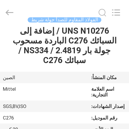
JIANGSU
MITTEL
STEEL
INDUSTRIAL
LIMITED.
الفولاذ المقاوم للصدأ جولة شريط
All
Rights
UNS N10276 / إضافة إلى
منزل،
Reserved.
السبائك C276 الباردة مسحوب
بيت
جولة بار NS334 / 2.4819 /
منتجات
سبائك C276
معلومات
مكان المنشأ:
الصين
عنا
اسم العلامة
Mittel
التجارية:
جولة
إصدار الشهادات:
SGS,BV,ISO
في
رقم الموديل:
C276
المعمل