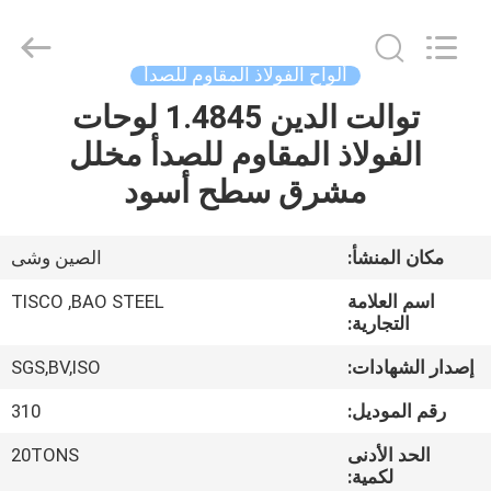
JIANGSU
MITTEL
STEEL
INDUSTRIAL
LIMITED.
ألواح الفولاذ المقاوم للصدأ
All
Rights
توالت الدين 1.4845 لوحات
منزل،
Reserved.
الفولاذ المقاوم للصدأ مخلل
بيت
مشرق سطح أسود
منتجات
مكان المنشأ:
الصين وشى
معلومات
اسم العلامة
TISCO ,BAO STEEL
عنا
التجارية:
إصدار الشهادات:
SGS,BV,ISO
جولة
رقم الموديل:
310
في
الحد الأدنى
20TONS
المعمل
لكمية: