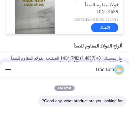
فولاذ مقاوم للصدأ
DIN1.4529
USD14.45/KG MOQ:500KGS
الاتصال
ألواح الفولاذ المقاوم للصدأ
مارتنسيتيك 14Cr17Ni2 (1.4057) 431 الصفيحة الفولاذ المقاوم للصدأ
المطاطية الساخنة 8-100mm قطع بالليزر
Gao Ben
سبيكة 20 لوحة Incoloy20 Carpenter20Cb-3 UNSN08020 2.4460
8MM X 1500 X 6000MM
6:58 PM
مقاومة درجات الحرارة العالية المدرفلة على الساخن DIN 1.4845 SUS
310S AISI 310S INOX لوح من الفولاذ المقاوم للصدأ 12*1500
Good day, what product are you looking for?
فئات شعبية
جميع
ألواح الفولاذ المقاوم 
ورقة الفولاذ المقاوم 