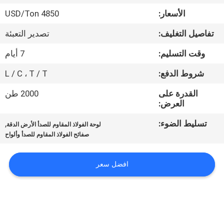
الأسعار:
4850 USD/Ton
مراقبة
تفاصيل التغليف:
تصدير التعبئة
الجودة
وقت التسليم:
7 أيام
اتصل
شروط الدفع:
L / C ، T / T
بنا
القدرة على
2000 طن
العرض:
أخبار
تسليط الضوء:
,
لوحة الفولاذ المقاوم للصدأ الأرض الدقة
صفائح الفولاذ المقاوم للصدأ وألواح
حالات
افضل سعر
COMPANY
NEWS