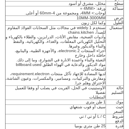
سطح
مخلل، مشرق أو أسود
سماكة
ورقة: <4MM =
لوحات:> 4MM، ومجموعة من 4-60mm أو أعلى.
عرض
10MM-3000MM
الطول
وكما لكل زبون
استعمال
تستخدم 1.widely في مجالات مثل السحابات الفولاذ المقاوم
للصدأ، chains.kitchen
وأدوات الصحية، مقابض الأثاث، الدرابزين، والطلاء بالكهرباء و
التحليل الكهربائي المعلقات، والغذاء، والكهربائية، والنفط
والبناء والديكور وغيرها.
أجزاء المنتجات 2.electronic، والأجهزة الطبية، والينابيع،
حافلة داخل وخارج
التعبئة والبناء واعمدة الانارة في الشوارع، وما إلى ذلك.
مواد الديكور والدعاية في الهواء الطلق billboard.used
للمنتجات التي
لديها المضادة للإجهاد تآكل منتجات requirement.electron،
ومفارش والتركيبات، ومسامير، والمكسرات، وعيون الشاشة،
الاحتراق وهلم جرا.
حالة
الأوستينيت في الحل، الفريت في يصلب أو وفقا للعميل
التسليم
تفصيلا
المتطلبات
موك
1 طن متري
حيث
سيف أو فوب شنغهاي
السعر
شروط
L / C أو تي / تي
الدفع
قدرة
25 طن متري يوميا