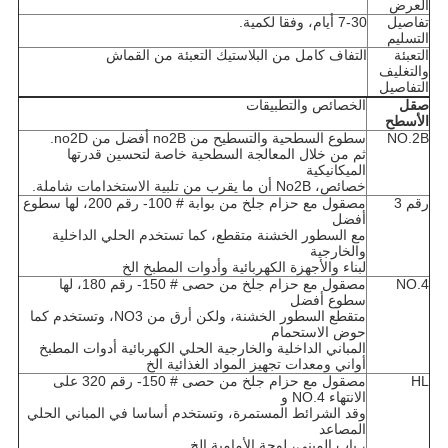
العرض
تفاصيل
7-30 أيام، وفقا لكمية.
التسليم
التعبئة
التفاف كامل من البلاستيك التعبئة من القماش
والتغليف
التفاصيل
صقل
الخصائص والتطبيقات
الأسطح
NO.2B
سطوع السطحية والتسطيح من no2B أفضل من no2D.
ثم من خلال المعالجة السطحية خاصة لتحسين قدرتها
الميكانيكية
خصائص، No2B أن ما يقرب من تلبية الاستخدامات شاملة.
رقم 3
مصقول مع حزام جلخ من بوابة # 100- رقم 200، لها سطوع
أفضل
مع السطور الخشنة متقطع، كما تستخدم الحلي الداخلية
والخارجية
لبناء والأجهزة الكهربائية وأدوات المطبخ الخ
NO.4
مصقول مع حزام جلخ من حصى # 150- رقم 180، لها
سطوع أفضل
متقطع السطور الخشنة، ولكن أرق من NO3، وتستخدم كما
حوض الاستحمام
المباني الداخلية والخارجية الحلي الكهربائية أدوات المطبخ
أواني ومعدات تجهيز المواد الغذائية الخ
HL
مصقول مع حزام جلخ من حصى # 150- رقم 320 على
الانتهاء NO.4 و
وقد الشرائط المستمرة، وتستخدم أساسا في المباني الحلي
المصاعد
، باب المبنى، لوحة الأمامية الخ