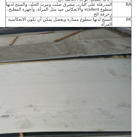
BA
المدرفلة على البارد، مشرق صلب ومرت الجلد، والمنتج لديها
سطوع xcellent والانعكاس جيد مثل المرآة، وأجهزة المطبخ،
زخرفة الخ
8K
المنتج لديها سطوع ممتازة ويفضل يمكن أن تكون الانعكاسية
المرآة.