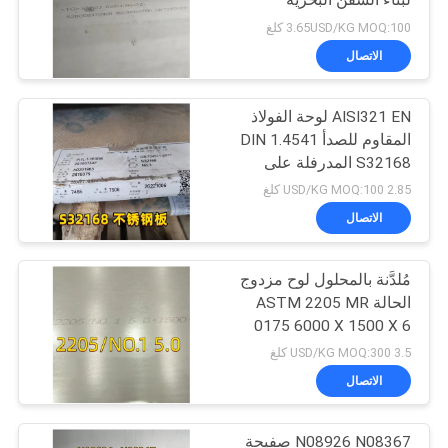
لبناء السفن البحرية
3.65USD/KG MOQ:100 كلغ
الاتصال
AISI321 EN لوحة الفولاذ
المقاوم للصدأ DIN 1.4541
S32168 المدرفلة على
الساخن 10 ملم للغلاية
2.85 USD/KG MOQ:100 كلغ
الاتصال
مُلدَّنة بالمحلول لوح مزدوج
الحالة ASTM 2205 MR
0175 6000 X 1500 X 6
Thk
3.5 USD/KG MOQ:300 كلغ
الاتصال
N08926 N08367 صفيحة