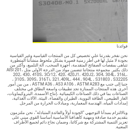
فوائدنا
نحن نفخر بقدرتنا على تخصيص كل من المنتجات القياسية وغير القياسية
بجودة لا مثيل لها في أطر زمنية قصيرة بشكل ملحوظ.منشآتنا المتطورة
تتباهى بمقصات الصفائح المتقدمة، أجهزة السحب، آلة التلميع، وأكثر من
ذلك بكثير. مجموعة منتجاتنا تتضمن مواد من الدرجة الأولى مثل AISI 201،
202، 430، 410S، 3Cr12، 420، 420J1، 420J2، 304، 304L، 316L،
310S، 309S، 316Ti، 321،409L، 444 ، 904L ، S31803 ، S32205 ،
جنبا إلى جنب مع ASTM A36 ، A53 A106 ، ASTM A283 ، من بين أمور
أخرى. هذه المنتجات الممتازة تجد تطبيقات واسعة النطاق في مختلف
الصناعات بما في ذلك الصناعات الكيميائية ،إنتاج الأسمدة، البتروكيماويات،
الغاز الطبيعي، الطاقة النووية، الطيران والفضاء، البيئة، الآلات الغذائية،
إمدادات المياه، الهندسة المعمارية، ومبادلات الحرارة من المرجل.
وبالالتزام بمبدأنا التوجيهي "الجودة أولاً والفائدة المتبادلة"، نحن ملتزمون
بتقديم خدمة صادقة ومهنية كأهدافنا الأساسية.أساسنا القوي مبني على
تعزيز التنمية المشتركة مع شركائنا، وضمان نجاح دائم لجميع الأطراف
المعنية.