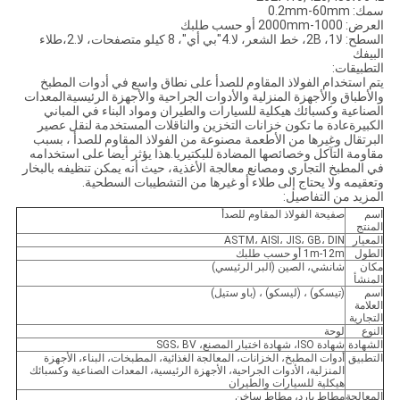
سمك: 0.2mm-60mm
العرض: 1000-2000mm أو حسب طلبك
السطح: لا1، 2B، خط الشعر، لا.4"بي أي"، 8 كيلو متصفحات، لا.2،طلاء
البيفك
التطبيقات:
يتم استخدام الفولاذ المقاوم للصدأ على نطاق واسع في أدوات المطبخ
والأطباق والأجهزة المنزلية والأدوات الجراحية والأجهزة الرئيسيةالمعدات
الصناعية وكسبائك هيكلية للسيارات والطيران ومواد البناء في المباني
الكبيرةعادة ما تكون خزانات التخزين والناقلات المستخدمة لنقل عصير
البرتقال وغيرها من الأطعمة مصنوعة من الفولاذ المقاوم للصدأ ، بسبب
مقاومة التآكل وخصائصها المضادة للبكتيريا.هذا يؤثر أيضا على استخدامه
في المطبخ التجاري ومصانع معالجة الأغذية، حيث أنه يمكن تنظيفه بالبخار
وتعقيمه ولا يحتاج إلى طلاء أو غيرها من التشطيبات السطحية.
المزيد من التفاصيل:
اسم
صفيحة الفولاذ المقاوم للصدأ
المنتج
المعيار
ASTM، AISI، JIS، GB، DIN
الطول
1m-12m أو حسب طلبك
مكان
شانشي، الصين (البر الرئيسي)
المنشأ
اسم
(تيسكو) ، (ليسكو) ، (باو ستيل)
العلامة
التجارية
النوع
لوحة
الشهادة
شهادة ISO، شهادة اختبار المصنع، SGS، BV
التطبيق
أدوات المطبخ، الخزانات، المعالجة الغذائية، المطبخات، البناء، الأجهزة
المنزلية، الأدوات الجراحية، الأجهزة الرئيسية، المعدات الصناعية وكسبائك
هيكلية للسيارات والطيران
المعالجة
مطاط بارد، مطاط ساخن