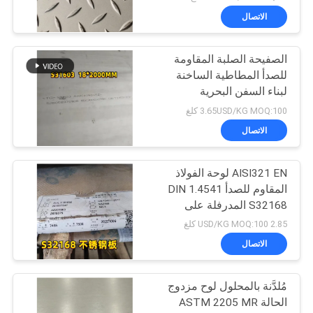
الاتصال
الصفيحة الصلبة المقاومة
للصدأ المطاطية الساخنة
لبناء السفن البحرية
3.65USD/KG MOQ:100 كلغ
الاتصال
AISI321 EN لوحة الفولاذ
المقاوم للصدأ DIN 1.4541
S32168 المدرفلة على
الساخن 10 ملم للغلاية
2.85 USD/KG MOQ:100 كلغ
الاتصال
مُلدَّنة بالمحلول لوح مزدوج
الحالة ASTM 2205 MR