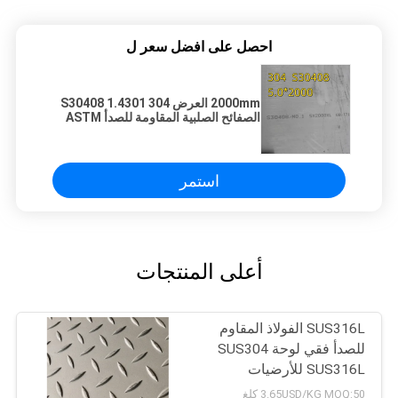
احصل على افضل سعر ل
2000mm العرض 304 S30408 1.4301
الصفائح الصلبية المقاومة للصدأ ASTM
A240
استمر
أعلى المنتجات
SUS316L الفولاذ المقاوم
للصدأ فقي لوحة SUS304
SUS316L للأرضيات
3.65USD/KG MOQ:50 كلغ