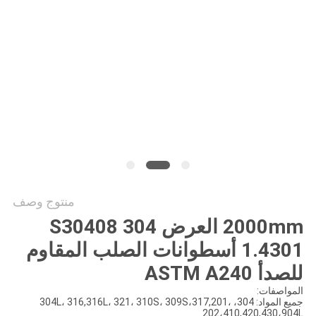
خريطة
الموقع
PRIVACY
POLICY
منتوج وصف
2000mm العرض 304 S30408
1.4301 أسطوانات الصلب المقاوم
للصدأ ASTM A240
المواصفات:
جميع المواد: 304، 304L، 316,316L، 321، 310S، 309S،317,201،
202،410,420,430،904L