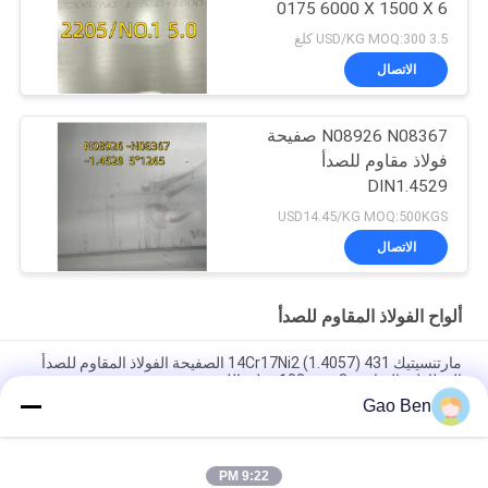
0175 6000 X 1500 X 6
Thk
3.5 USD/KG MOQ:300 كلغ
الاتصال
N08926 N08367 صفيحة
فولاذ مقاوم للصدأ
DIN1.4529
USD14.45/KG MOQ:500KGS
الاتصال
ألواح الفولاذ المقاوم للصدأ
مارتنسيتيك 14Cr17Ni2 (1.4057) 431 الصفيحة الفولاذ المقاوم للصدأ
المطاطية الساخنة 8-100mm قطع بالليزر
Gao Ben
سبيكة 20 لوحة Incoloy20 Carpenter20Cb-3 UNSN08020 2.4460
8MM X 1500 X 6000MM
9:22 PM
مقاومة درجات الحرارة العالية المدرفلة على الساخن DIN 1.4845 SUS