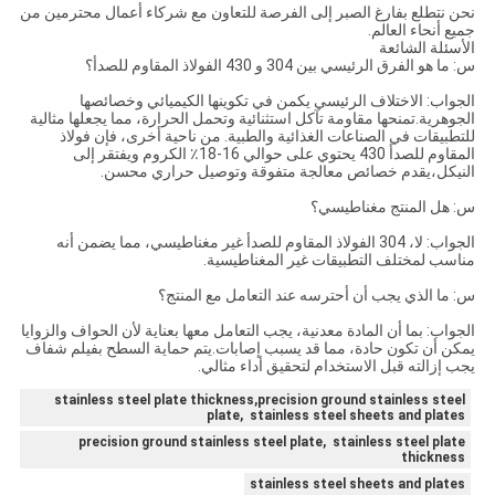
نحن نتطلع بفارغ الصبر إلى الفرصة للتعاون مع شركاء أعمال محترمين من
جميع أنحاء العالم.
الأسئلة الشائعة
س: ما هو الفرق الرئيسي بين 304 و 430 الفولاذ المقاوم للصدأ؟
الجواب: الاختلاف الرئيسي يكمن في تكوينها الكيميائي وخصائصها
الجوهرية.تمنحها مقاومة تآكل استثنائية وتحمل الحرارة، مما يجعلها مثالية
للتطبيقات في الصناعات الغذائية والطبية. من ناحية أخرى، فإن فولاذ
المقاوم للصدأ 430 يحتوي على حوالي 16-18٪ الكروم ويفتقر إلى
النيكل،يقدم خصائص معالجة متفوقة وتوصيل حراري محسن.
س: هل المنتج مغناطيسي؟
الجواب: لا، 304 الفولاذ المقاوم للصدأ غير مغناطيسي، مما يضمن أنه
مناسب لمختلف التطبيقات غير المغناطيسية.
س: ما الذي يجب أن أحترسه عند التعامل مع المنتج؟
الجواب: بما أن المادة معدنية، يجب التعامل معها بعناية لأن الحواف والزوايا
يمكن أن تكون حادة، مما قد يسبب إصابات.يتم حماية السطح بفيلم شفاف
يجب إزالته قبل الاستخدام لتحقيق أداء مثالي.
stainless steel plate thickness,precision ground stainless steel
plate, stainless steel sheets and plates
precision ground stainless steel plate, stainless steel plate
thickness
stainless steel sheets and plates