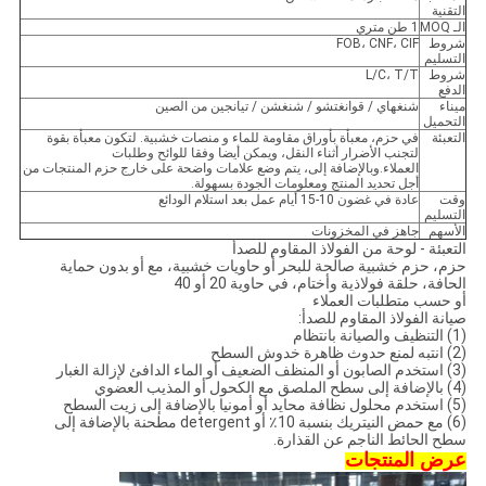
التقنية
الـ MOQ
1 طن متري
شروط
FOB، CNF، CIF
التسليم
شروط
L/C، T/T
الدفع
ميناء
شنغهاي / قوانغتشو / شنغشن / تيانجين من الصين
التحميل
التعبئة
في حزم، معبأة بأوراق مقاومة للماء و منصات خشبية. لتكون معبأة بقوة
لتجنب الأضرار أثناء النقل، ويمكن أيضا وفقا للوائح وطلبات
العملاء.وبالإضافة إلى، يتم وضع علامات واضحة على خارج حزم المنتجات من
أجل تحديد المنتج ومعلومات الجودة بسهولة.
وقت
عادة في غضون 10-15 أيام عمل بعد استلام الودائع
التسليم
الأسهم
جاهز في المخزونات
التعبئة - لوحة من الفولاذ المقاوم للصدأ
حزم، حزم خشبية صالحة للبحر أو حاويات خشبية، مع أو بدون حماية
الحافة، حلقة فولاذية وأختام، في حاوية 20 أو 40
أو حسب متطلبات العملاء
صيانة الفولاذ المقاوم للصدأ:
(1) التنظيف والصيانة بانتظام
(2) انتبه لمنع حدوث ظاهرة خدوش السطح
(3) استخدم الصابون أو المنظف الضعيف أو الماء الدافئ لإزالة الغبار
(4) بالإضافة إلى سطح الملصق مع الكحول أو المذيب العضوي
(5) استخدم محلول نظافة محايد أو أمونيا بالإضافة إلى زيت السطح
(6) مع حمض النيتريك بنسبة 10٪ أو detergent مطحنة بالإضافة إلى
سطح الحائط الناجم عن القذارة.
عرض المنتجات