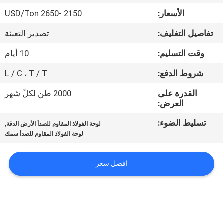
الأسعار:
2150 -2650 USD/Ton
مراقبة
تفاصيل التغليف:
تصدير التعبئة
الجودة
وقت التسليم:
10 أيام
اتصل
شروط الدفع:
L / C ، T / T
بنا
القدرة على
2000 طن لكلّ شهر
العرض:
أخبار
تسليط الضوء:
,
لوحة الفولاذ المقاوم للصدأ الأرض الدقة
لوحة الفولاذ المقاوم للصدأ سمك
حالات
افضل سعر
COMPANY
NEWS