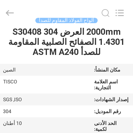
JIANGSU
MITTEL
STEEL
INDUSTRIAL
LIMITED.
ألواح الفولاذ المقاوم للصدأ
All
Rights
2000mm العرض 304 S30408
منزل،
Reserved.
1.4301 الصفائح الصلبية المقاومة
بيت
للصدأ ASTM A240
منتجات
مكان المنشأ:
الصين
معلومات
اسم العلامة
TISCO
عنا
التجارية:
إصدار الشهادات:
SGS ,ISO
جولة
رقم الموديل:
304
في
الحد الأدنى
10 أطنان
المعمل
لكمية: