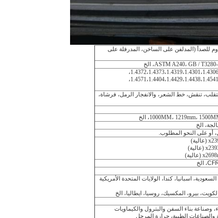
اوم للصدأ (المدلفن على الساخن، المدرفلة على
ASTM A240، GB / T32، الخ
1.4372،1.4373،1.4319،1.4301،1.4306
1.4571،1.4404،1.4429،1.4438،1.4541
يوس، NO.1، NO.4، NO.8،8K، مرآة، متقلب، تنقش، خط الشعر، والانفجار الرمل، فرشاة،
1000MM، 1219mm، 15، الخ
، أو على النحو المطلوب.
x2
(عالية)
x23
(عالية)
x269
(عالية)
السعودية، اسبانيا، كندا، الولايات المتحدة الأمريكية
الكويت، بيرو، المكسيك، روسيا، ايطاليا، الخ
 وصناعة بناء السفن والبترول والكيماويات
ة والصناعات الطبية، حرارة المرجل