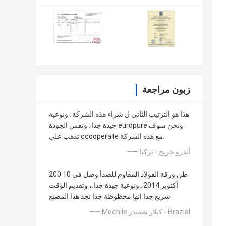
زبون مراجعة
هذا هو الترتيب الثاني ل شراء هذه الشركة، ونوعية
جيدة جدا، ونفس الجودة europure ونحن سوف
تذهب على ccooperate مع هذه الشركة.
—— أندرو جريج - تركيا
200 طن ورقة الفولاذ المقاوم للصدأ وصل في 10
أكتوبر 2014، ونوعية جيدة جدا.، وتقديم الوقت
سريع جدا انها محظوظة جدا نجد هذا المصنع
—— Mechile كيلار شمندر - Brazial