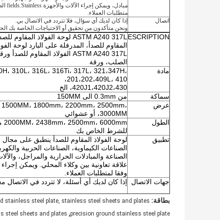
مبادل،
ويمكن إجراء الآلات والأجهزة fields.Stainless الصلب لوحة وفقا ل
متطلبات العملاء.
اتصال
إذا كان لديك أي سؤال، فلا تتردد في الاتصال بي.
ونحن متأكدون من تحقيق أو الاحتياجات الخاصة بك الح
ESCRIPTION
ASTM A240 317L لوحة الفولاذ الم
المقاوم للصدأ، المدرفلة على البارد لوحة الفول
ASTM A240 317L الفولاذ المقاوم 
الصلب، ورقة
مادة
0H، 310L، 316L، 316Ti، 317L، 321،347H،
201،202،409L، 410،
420J1،420J2،430، الخ
سماكة
من 0.3mm الى 150MM
عرض
 1500MM، 1800mm، 2200mm، 2500mm،
3000MM، أو عشوائي
الطول
للشرط الخاص بك
تطبيق
لوحة الفولاذ المقاوم للصدأ ينطبق على مجال ال
الصناعات الكيماوية، الصناعات الحربية والكهربا
الصناعة والمبادلات الحرارية والمراجل، والآلا
علاقة تعاونية بين وكلاء المحلي.
ويمكن إجراء ل
وفقا لمتطلبات العملاء.
جهات الاتصال
إذا كان لديك أي أسئلة، لا تتردد في الاتصال م
بطاقة:
d stainless steel plate, stainless steel sheets and plates
,
ss steel sheets and plates
precision ground stainless steel plate