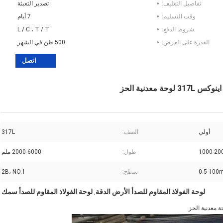
تفاصيل التغليف:
تصدير التعبئة
وقت التسليم:
7 أيام
شروط الدفع:
L / C ، T / T
القدرة على العرض:
500 طن في الشهر
اتصل
أولي
الصف:
317L
1000-2
طول:
2000-6000 ملم
0.5-100
سطح:
2B، NO.1
لوحة الفولاذ المقاوم للصدأ الأرض الدقة
لوحة الفولاذ المقاوم للصدأ سمك
,