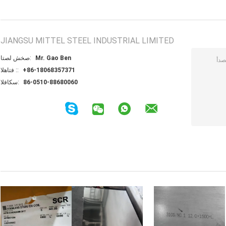
JIANGSU MITTEL STEEL INDUSTRIAL LIMITED
Mr. Gao Ben
اتصل شخص:
+86-18068357371
الهاتف ::
86-0510-88680060
الفاكس: