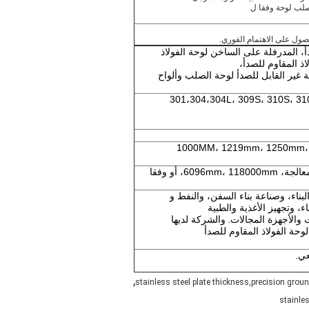
صول على الاهتمام الفوري.
قاوم للصدأ، المدرفلة على الساخن لوحة الفولاذ
اذ المقاوم للصدأ،
للصدأ ورقة غير القابل للصدأ لوحة الصلب وألواح
301،304،304L، 309S، 310S، 31
1000MM، 1219mm، 1250mm،
2000MM، 2438mm، 2500mm، 6000mm معالجة، 6096mm، 118000mm، أو وفقا
بناء، وصناعة بناء السفن، والنفط و
ء، وتجهيز الأغذية والطبية
ت والأجهزة المجالات.
والشركة لديها
وحة الفولاذ المقاوم للصدأ
عي.
,
stainless steel plate thickness,precision groun
stainle