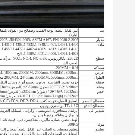
بند
غير القابل للصدأ لوحة الصلب وصفائح من الفولاذ المق
البارد)
معيار
80-2007، JIS4304-2005، ASTM A167، EN10088-2-2005
مادة
،1.4315،1.4303،1.4833،1.4848،1.4401،1.4571،1.4404،
،1.4550،1.4477،1.4462،4.4002،1.4512،1.4016،1.4113،
1.4509،1.4521،1.4006،1.4021،1.4028، الخ
سطح
2B، 2D، بكالور
الحفر، الخ
سماكة
0.01 ~ 200MM
عرض
00MM، 1800mm، 2000MM، 2500mm، 3000MM، 3500mm
الطول
2000MM، 2440mm، 3000MM، 5800mm، 6000mm معالجة، الخ
صفقة
حزمة تصدير القياسية، ودعوى لجميع أنواع وسائل النقل
وعاء
5898mm
20FT GP:
(طول)
x2352mm
(العرض)
393mm
حجم
12032mm
40FT GP:
(طول)
x2352mm
(العرض)
93mm
x2352mm
(Lengh)
12032mm
40FT HC:
(العرض)
8mm
مصطلح السعر
السابق العمل، فوب، كنف، CFR، CIF، FCA، DDP، DDU، الخ
مصطلح الدفع
TT، L / C، ويسترن يونيون
تصدير الى
أيرلندا، سنغافورة، اندونيسيا، أوكرانيا، المملكة العربية 
والبرازيل وتايلاند وكوريا وإيران،
الهند، مصر، عمان، ماليزيا، بنغلاديش، دبي، فييت نام، 
موك
500KG
تطبيق
تنطبق مسطحات الصلب غير القابل للصدأ لمجال البناء،
الصناعات، الصناعات الحربية والكهرباء، وتجهيز الأغذي