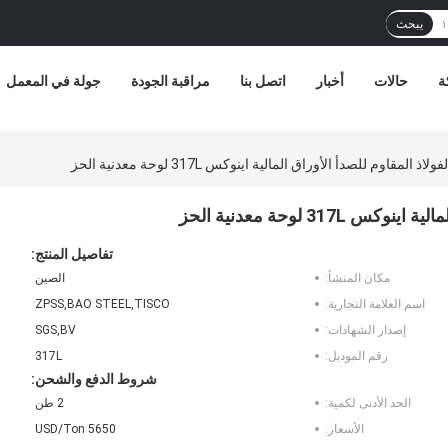
يبحث
ة
حالات
أخبار
اتصل بنا
مراقبة الجودة
جولة في المعمل
تفاصيل المنتج:
مكان المنشأ:
الصين
اسم العلامة التجارية:
ZPSS,BAO STEEL,TISCO
إصدار الشهادات:
SGS,BV
رقم الموديل:
317L
شروط الدفع والشحن:
الحد الأدنى لكمية:
2 طن
الأسعار:
5650 USD/Ton