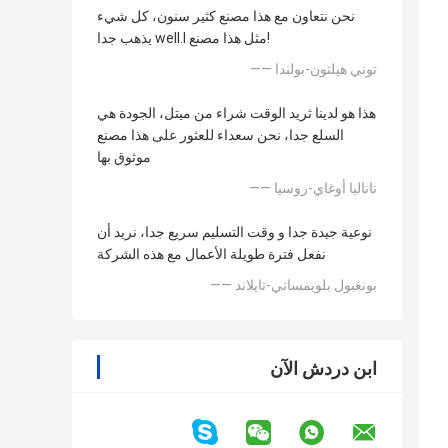
نحن نتعاون مع هذا مصنع كثير سنون، كل شيء
يذهب جدا well.l مثل هذا مصنع!
—— توني هيلتون-بولندا
هذا هو لدينا ثريد الوقت شراء من ميتل، الجودة هي
السلع جدا، نحن سعداء للعثور على هذا مصنع
موثوق بها
—— ناتاليا أوغاي-روسيا
نوعية جيدة جدا و وقت التسليم سريع جدا، نريد أن
نفعل فترة طويلة الأعمال مع هذه الشركة
—— بونغبول بلويمساتي-تايلاند
ابن دردش الآن