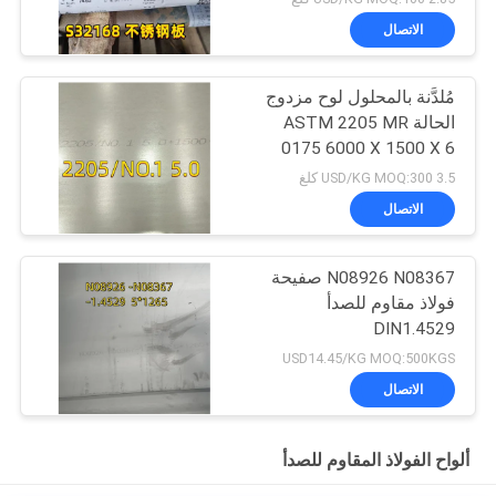
الاتصال
مُلدَّنة بالمحلول لوح مزدوج
الحالة ASTM 2205 MR
0175 6000 X 1500 X 6
Thk
3.5 USD/KG MOQ:300 كلغ
الاتصال
N08926 N08367 صفيحة
فولاذ مقاوم للصدأ
DIN1.4529
USD14.45/KG MOQ:500KGS
الاتصال
ألواح الفولاذ المقاوم للصدأ