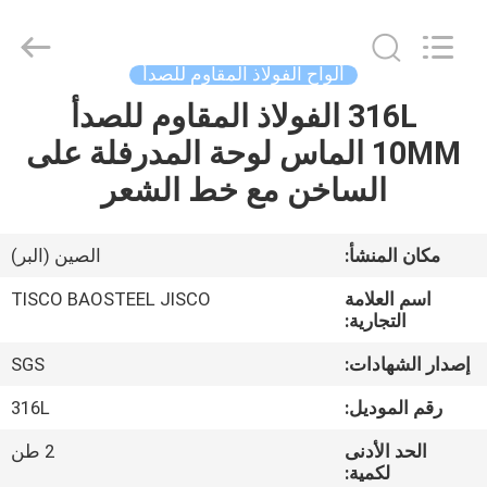
JIANGSU
MITTEL
STEEL
INDUSTRIAL
LIMITED.
ألواح الفولاذ المقاوم للصدأ
All
Rights
316L الفولاذ المقاوم للصدأ
منزل،
Reserved.
10MM الماس لوحة المدرفلة على
بيت
الساخن مع خط الشعر
منتجات
مكان المنشأ:
الصين (البر)
معلومات
اسم العلامة
TISCO BAOSTEEL JISCO
عنا
التجارية:
إصدار الشهادات:
SGS
جولة
رقم الموديل:
316L
في
الحد الأدنى
2 طن
المعمل
لكمية: