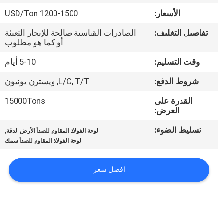
الأسعار:
1200-1500 USD/Ton
مراقبة
تفاصيل التغليف:
الصادرات القياسية صالحة للإبحار التعبئة
الجودة
أو كما هو مطلوب
وقت التسليم:
5-10 أيام
اتصل
شروط الدفع:
L/C, T/T, ويسترن يونيون
بنا
القدرة على
15000Tons
العرض:
أخبار
تسليط الضوء:
,
لوحة الفولاذ المقاوم للصدأ الأرض الدقة
لوحة الفولاذ المقاوم للصدأ سمك
حالات
افضل سعر
COMPANY
NEWS