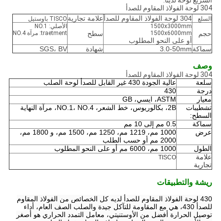
السريع لوحة لدينا:
304 لوحة الفولاذ المقاوم للصدأ
304 لوحة الفولاذ المقاوم للصدأ
علامة تجارية
السلع
TISCO باوستيل
1500x3000mm
الأصلي: NO.1
حجم
1500x6000mm
سطح
traetment: مرآة NO.4
أو على النحو المطلوب
سماكة
3.0-50mm
شهادة
SGS، BV
وصف
304 لوحة الفولاذ المقاوم للصدأ
سلعة
عالية الجودة 430 غير القابل للصدأ لوحة الصلب
درجة
430
معيار
ASTM، ايسي، GB
تشطيبات
2B، بكالوريوس، خط الشعر، NO.1، NO.4، مرآة النهاية
السطح:
سماكة
0.5 مم إلى 10 مم
عرض
1000 مم، 1219 مم، 1250 مم، 1500 مم، و 1800 مم،
2000 مم أو حسب الطلب
الطول
1000 مم، 6000 مم أو على النحو المطلوب
علامة
TISCO
تجارية
ريشة والتطبيقات
430 لوحة الفولاذ المقاوم للصدأ لديه كل الخصائص من الفولاذ المقاوم
للصدأ 430، هي مع المقاومة للتآكل جيدة والصلب الصف العام، أداء
توصيل الحرارة أفضل من الأوستنيتي، معامل التمدد الحراري هو أصغر