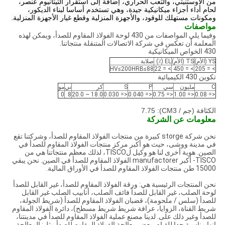
من الأوستنيتي، والتعب الحراري، إضافة إلى استقرار التيتانيوم عنصر،
لحام أداء أجزاء ميكانيكية جيدة، وهي تستخدم أساسا لبناء الديكور،
ومكونات مستهلك للوقود، والأجهزة المنزلية وقطع غيار الأجهزة المنزلية.
مواصفات
وفيما يلي المواصفات من 430 لوحة الفولاذ المقاوم للصدأ، ويمكن لهذه
المعلمة أن تعكس في شركة الاتصالات المتنقلة منتجاتنا.
430 الخواص الميكانيكية
YS (الأم)
TS (الأم)
EL (٪)
صلابة
HV≤200HRB≤88
> = 22
> = 450
> = 205
تكوين 430 الكيميائية
C
مليون
سي
P
S
كر
ني
مو
0
8
18.0 ~ 20.0
<= 0.030
<= 0.040
<= 0.75
<= 1.00
<= 0.08
الكثافة (جم / CM3): 7.75
معلومات عن الشركة
نحن شركة storge كبيرة من منتجات الفولاذ المقاوم للصدأ، وشركتنا تقع
في مدينة ووشى، حيث هو أكبر مركز منتجات الفولاذ المقاوم للصدأ في
الصين.
هوية
أخرى
لنا هو وكيل لTISCO، لذلك معظم منتجاتنا هي من
TISCO- أكبر manufactorer الفولاذ المقاوم للصدأ في الصين.
نحن يبقي
15000 طن منتجات الفولاذ المقاوم للصدأ في الأوراق المالية.
نحن المنتجات الرئيسية هي: ورقة الفولاذ المقاوم للصدأ، غير القابل للصدأ
لوحة الصلب، غير القابل للصدأ فائف الصلب، أنابيب الصلب غير القابل
للصدأ (سلس / ملحومة)، قضبان الفولاذ المقاوم للصدأ (شريط الجولة،
شريط القناة، الزوايا، عرافة شريط شريط مسطح)، دائرة الفولاذ المقاوم
للصدأ وغير ذلك على.
لدينا مصنع عملية الفولاذ المقاوم للصدأ في مدينتنا،
انها مناسبة جدا للقيام ببعض معالجة الفولاذ المقاوم للصدأ مثل: المعالجة