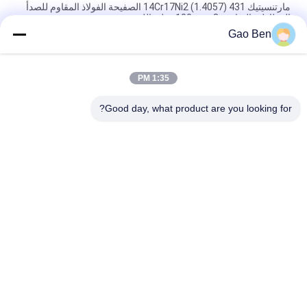
مارتنسيتيك 14Cr17Ni2 (1.4057) 431 الصفيحة الفولاذ المقاوم للصدأ
المطاطية الساخنة 8-100mm قطع بالليزر
Gao Ben
سبيكة 20 لوحة Incoloy20 Carpenter20Cb-3 UNSN08020 2.4460
8MM X 1500 X 6000MM
1:35 PM
مقاومة درجات الحرارة العالية المدرفلة على الساخن DIN 1.4845 SUS
310S AISI 310S INOX لوح من الفولاذ المقاوم للصدأ 12*1500
Good day, what product are you looking for?
فئات شعبية
جميع
ألواح الفولاذ المقاوم 
ورقة الفولاذ المقاوم 
للصدأ
للصدأ
الفولاذ المقاوم للصدأ 
أسلاك الفولاذ المقاوم 
مسطحة شريط
للصدأ
الفولاذ المقاوم للصدأ 
سبائك Hastelloy
جولة شريط
شريط زاوية الصلب 
الصلب جولة شريط