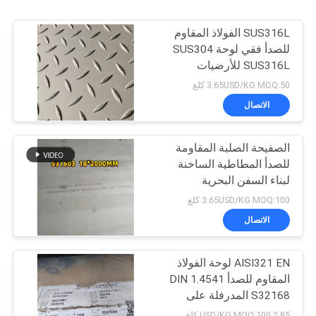
SUS316L الفولاذ المقاوم
للصدأ فقي لوحة SUS304
SUS316L للأرضيات
3.65USD/KG MOQ:50 كلغ
الاتصال
الصفيحة الصلبة المقاومة
للصدأ المطاطية الساخنة
لبناء السفن البحرية
3.65USD/KG MOQ:100 كلغ
الاتصال
AISI321 EN لوحة الفولاذ
المقاوم للصدأ DIN 1.4541
S32168 المدرفلة على
الساخن 10 ملم للغلاية
2.85 USD/KG MOQ:100 كلغ