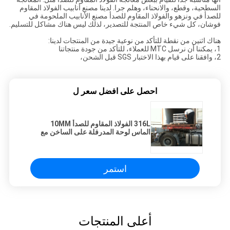
السطحية، وقطع، والانحناء، وهلم جرا.
لدينا مصنع أنابيب الفولاذ المقاوم
للصدأ في ونزهو والفولاذ المقاوم للصدأ مصنع الأنابيب الملحومة في
فوشان، كل شيء خاص المنتجة للتصدير، لذلك ليس هناك مشاكل للتسليم.
هناك اثنين من نقطة للتأكد من نوعية جيدة من المنتجات لدينا:
1، يمكننا أن نرسل MTC للعملاء، للتأكد من جودة منتجاتنا
2، وافقنا على قيام بهذا الاختبار SGS قبل الشحن،
احصل على افضل سعر ل
316L الفولاذ المقاوم للصدأ 10MM
الماس لوحة المدرفلة على الساخن مع
خط الشعر
استمر
أعلى المنتجات