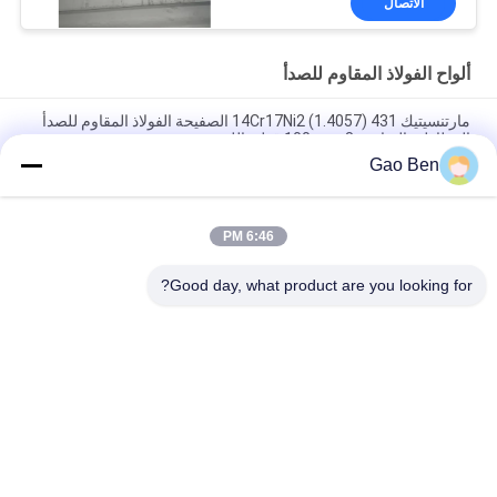
الاتصال
ألواح الفولاذ المقاوم للصدأ
مارتنسيتيك 14Cr17Ni2 (1.4057) 431 الصفيحة الفولاذ المقاوم للصدأ
المطاطية الساخنة 8-100mm قطع بالليزر
Gao Ben
سبيكة 20 لوحة Incoloy20 Carpenter20Cb-3 UNSN08020 2.4460
8MM X 1500 X 6000MM
6:46 PM
مقاومة درجات الحرارة العالية المدرفلة على الساخن DIN 1.4845 SUS
310S AISI 310S INOX لوح من الفولاذ المقاوم للصدأ 12*1500
Good day, what product are you looking for?
فئات شعبية
جميع
ألواح الفولاذ المقاوم 
ورقة الفولاذ المقاوم 
للصدأ
للصدأ
الفولاذ المقاوم للصدأ 
أسلاك الفولاذ المقاوم 
مسطحة شريط
للصدأ