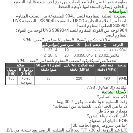
مقاومة حفر أفضل قليلا مع الصلب من نوع آخر، جيدة قابلية التصنيع
واللحام، ويمكن استخدامها لأوعية الضغط
المواصفات
الصفيحة الصلبة المقاومة للصدأ 904L المصنوعة من الصلب المقاوم
للصدأ من العلامة التجارية TISCO ، الصفيحة SS 904l ، الصفيحة UNS
S08904 الصلب المقاوم للصدأ
904l لوحة من الفولاذ المقاوم للصدأ/UNS S08904 لوحة من الفولاذ
المقاوم للصدأ
نطاقات تكوين الفولاذ المقاوم للصدأ من الصف 904L
الدرجة
ج
م
نعم
(ب)
S
سي سي
(مو)
نـي
كيو
904L
دقيقة
-
-
-
-
-
19
4
23
1
ماكس.
0.02
2
1
0.045
0.035
23
5
28
2
الخصائص الميكانيكية للصلب المقاوم للصدأ من الصف 904L
الدرجة
قوة الشد
قوة العائد 0.2% دليل
الطول (% في 50
صلابة
(MPa) دقيقة
(MPa) دقيقة
ملم) دقيقة
روكويل B
برينيل
(HB)
(HR B)
150
70-90
36
220
490
904L
نموذجية
الكثافة ((g/cm3)): 7.98
الأسئلة الشائعة
1كم مدة التسليم؟
وقت التسليم لدينا عادة ما يكون 7-30 يوما.
2، ما هي الحد الأدنى للكميات من المنتجات؟
مقدارنا هو 25 طن.
3أين أقرب ميناء شحن؟
FOB: داليان أو شنغهاي
4ما هي شروط الدفع الخاصة بك؟
L/C عند الرؤية، أو 30٪ T/T بعد تأكيد الطلب، الرصيد بعد نسخة من B/L.