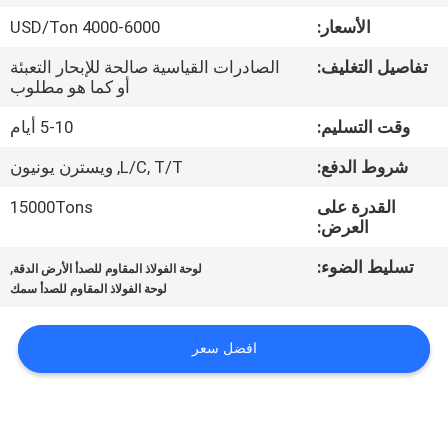
الأسعار:
4000-6000 USD/Ton
مراقبة
تفاصيل التغليف:
الصادرات القياسية صالحة للإبحار التعبئة
الجودة
أو كما هو مطلوب
وقت التسليم:
5-10 أيام
اتصل
شروط الدفع:
L/C, T/T, ويسترن يونيون
بنا
القدرة على
15000Tons
العرض:
أخبار
تسليط الضوء:
,
لوحة الفولاذ المقاوم للصدأ الأرض الدقة
لوحة الفولاذ المقاوم للصدأ سمك
حالات
افضل سعر
COMPANY
NEWS