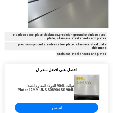
stainless steel plate thickness,precision ground stainless steel
plate, stainless steel sheets and plates
precision ground stainless steel plate, stainless steel plate
thickness
stainless steel sheets and plates
احصل على افضل سعر ل
توالت 904L الفولاذ المقاوم للصدأ
Plates12MM UNS S08904 SS 904L
لوحة
استمر