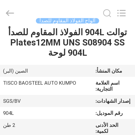
JIANGSU
MITTEL
STEEL
INDUSTRIAL
LIMITED.
ألواح الفولاذ المقاوم للصدأ
All
Rights
توالت 904L الفولاذ المقاوم للصدأ
منزل،
Reserved.
Plates12MM UNS S08904 SS
بيت
904L لوحة
منتجات
مكان المنشأ:
الصين (البر)
معلومات
اسم العلامة
TISCO BAOSTEEL AUTO KUMPO
عنا
التجارية:
إصدار الشهادات:
SGS/BV
جولة
رقم الموديل:
904L
في
الحد الأدنى
2 طن
المعمل
لكمية: