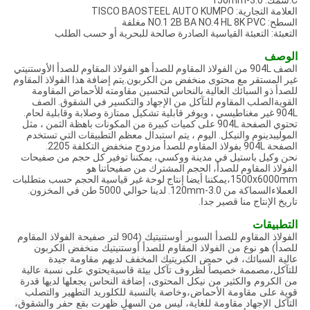
C:سمك: 3.0-150mm
العلامة التجارية: TISCO BAOSTEEL AUTO KUMPO
السطح: NO.1 2B BA NO.4 HL 8K PVC مغلفة
التعبئة: التعبئة القياسية الصادرة صالحة للبحرية أو حسب الطلب
الوصف
الصف 904L من الفولاذ المقاوم للصدأ هو الفولاذ المقاوم للصدأ الأوستنيتي
غير المستقر مع محتوى منخفض من الكربون.يتم إضافة هذا الفولاذ المقاوم
للصدأ ذو السبائك العالية بالنحاس لتحسين مقاومته للأحماض المقاومة
القويةالصلب المقاوم للتآكل من الإجهاد والتكسير في الشقوق. الصف
904L غير مغناطيسي ، ويوفر قابلية تشكيل ممتازة وصلابة وقابلية لحام.
تحتوي الصفحة 904L على كميات كبيرة من المكونات باهظة الثمن ، مثل
الموليبدينوم والنيكل. اليوم ، يتم استبدال معظم التطبيقات التي تستخدم
الصفحة 904L بفولاذ المقاوم للصدأ مزدوج منخفض التكلفة 2205.
نحن وكيل باستيل في مدينة ووكسي، يمكننا توفير كل حجم من صفيحات
الفولاذ المقاوم للصدأ، الحجم المشترك من صفيحاتنا هو
1500x6000mm،يمكننا أيضا إنتاج لوحة غير قياسية الحجم حسب متطلبات
العملاءالسماكة من 3.0-120mm. لدينا حوالي 5000 طن في المخزون.
تاريخ الإنتاج منا قصير جدا.
التطبيقات
الفولاذ المقاوم للصدأ السوبر أوستنيتيك (904 لتر صفيحة الفولاذ المقاوم
للصدأ) هو نوع من الفولاذ المقاوم للصدأ أوستنيتيك منخفض الكربون
عالية السبائك، في حمض الكبريتيك المخفف لديهم مقاومة جيدة
للتآكل،مصممة خصيصاً لظروف تآكل بيئة قاسيةيحتوي على نسبة عالية
من الكروم والكثير من نيكل المحتوى، إضافة النحاس يجعلها لديها قدرة
قوية على مقاومة الأحماض،وخاصة بالنسبة للكلوريد التطهير والتصلب
التآكل الإجهاد مقاومة للغاية، ليس من السهل ظهرت بقع حفر والشقوق،