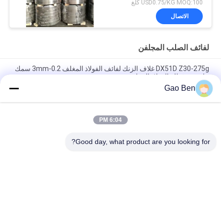
USD0.75/KG MOQ:100 كلغ
الاتصال
لفائف الصلب المجلفن
DX51D Z30-275g غلاف الزنك لفائف الفولاذ المغلف 0.2-3mm سمك
حار غمر قطاع الفولاذ المغلف
Gao Ben
AZ80 AZ120 AZ150 Aluminum Zinc Coated Galvalume Steel
Coil Sheet 1.5*1250mm
6:04 PM
Aluzinc لفائف DX51-AZ150 منتظم تلألأ 1.0 * 1250 الصلب المجلفن
لفائف ليس الجلد مرت
Good day, what product are you looking for?
فئات شعبية
جميع
ألواح الفولاذ المقاوم 
ورقة الفولاذ المقاوم 
للصدأ
للصدأ
الفولاذ المقاوم للصدأ 
أسلاك الفولاذ المقاوم 