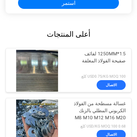
استمر
أعلى المنتجات
1.5*1250MM لفائف
صفيحة الفولاذ المغلفة
USD0.75/KG MOQ:100 كلغ
الاتصال
غسالة مسطحة من الفولاذ
الكربوني المطلي بالزنك
M8 M10 M12 M16 M20
M25
0.68 USD/KG MOQ:100 كلغ
الاتصال