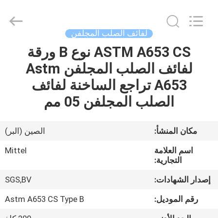
JIANGSU
MITTEL
STEEL
INDUSTRIAL
LIMITED.
لفائف الصلب المجلفن
All
Rights
ASTM A653 CS نوع B ورقة
منزل،
Reserved.
لفائف الصلب المجلفن Astm
بيت
A653 تراجع الساخنة لفائف
منتجات
الصلب المجلفن 05 مم
معلومات
مكان المنشأ:
الصين (البر)
عنا
اسم العلامة
Mittel
التجارية:
جولة
إصدار الشهادات:
SGS,BV
في
رقم الموديل:
Astm A653 CS Type B
المعمل