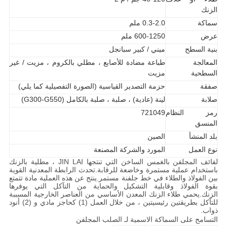
الزنك
سماكة
0.3-2.0 ملم
عرض
600-1250 ملم
بنية السطح
ميني / كبير سبانجل
المعالجة
طباعة مضادة للأصابع ، مطلي بالكروم ، مزيت / غير
السطحية
مزيت
صفقة
حزمة التصدير القياسية (الصورة التفصيلية كما يلي)
صلابة
لينة (عادية) ، صلبة ، صلبة بالكامل (G300-G550)
رمز النظام
721049
المنسق
بلد المنشأ
الصين
نوع العمل
المورد والشركة المصنعة
لفائف المجلفن بالغمس الساخن التي تنتجها JIN LAI ، مطلية بالزنك
باستخدام عملية مستمرة وخاضعة للرقابة.تحدث الرابطة المعدنية القوية
بين الفولاذ والطلاء في خط جلفنة مستمر.
ينتج عن هذه العملية مادة تتمتع
بقوة الفولاذ وقابلية التشكيل والحماية من التآكل التي يوفرها
الزنك.يحمي طلاء الزنك المعدن الأساسي من العناصر الخارجية المسببة
للتآكل بطريقتين رئيسيتين ، من خلال العمل (1) كحاجز مادي و (2) أنود
ذواب.
التسامح على السماكة الاسمية لـ
الصلب المجلفن