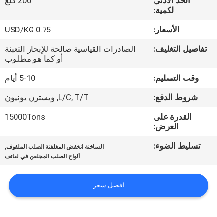
الحد الأدنى
200 كلغ
لكمية:
مراقبة
الأسعار:
0.75 USD/KG
الجودة
تفاصيل التغليف:
الصادرات القياسية صالحة للإبحار التعبئة
أو كما هو مطلوب
اتصل
وقت التسليم:
5-10 أيام
بنا
شروط الدفع:
L/C, T/T, ويسترن يونيون
أخبار
القدرة على
15000Tons
العرض:
تسليط الضوء:
,
حالات
الساخنة انخفض المغلفنة الصلب الملفوف
ألواح الصلب المجلفن في لفائف
COMPANY
افضل سعر
NEWS