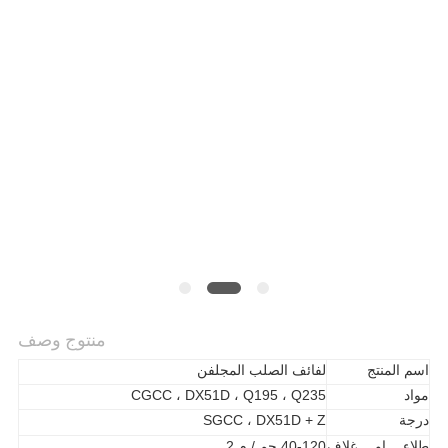
خريطة
الموقع
PRIVACY
POLICY
منتوج وصف
اسم المنتج
لفائف الصلب المجلفن
مواد
CGCC ، DX51D ، Q195 ، Q235
درجة
SGCC ، DX51D + Z
طلاء او غلاف
40-120 جم / م 2