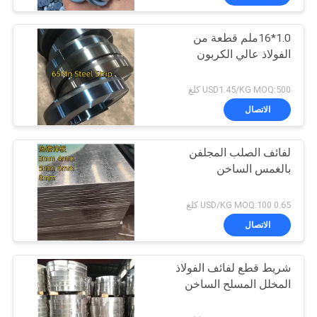
1.0*16ملم قطعة من
الفولاذ عالي الكربون
USD1.45/KG MOQ:500 كلغ
الاتصال
لفائف الصلب المجلفن
بالغمس الساخن
0.65 USD/KG MOQ:100 كلغ
الاتصال
شريط قطع لفائف الفولاذ
المخلل المسلح الساخن