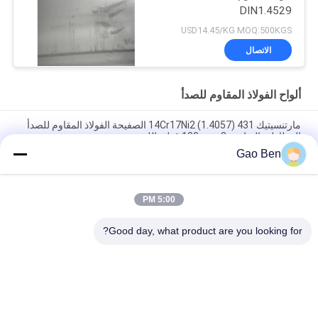
DIN1.4529
USD14.45/KG MOQ:500KGS
الاتصال
ألواح الفولاذ المقاوم للصدأ
مارتنسيتيك 14Cr17Ni2 (1.4057) 431 الصفيحة الفولاذ المقاوم للصدأ
المطاطية الساخنة 8-100mm قطع بالليزر
Gao Ben
سبيكة 20 لوحة Incoloy20 Carpenter20Cb-3 UNSN08020 2.4460
8MM X 1500 X 6000MM
5:00 PM
مقاومة درجات الحرارة العالية المدرفلة على الساخن DIN 1.4845 SUS
310S AISI 310S INOX لوح من الفولاذ المقاوم للصدأ 12*1500
Good day, what product are you looking for?
فئات شعبية
جميع
ألواح الفولاذ المقاوم 
ورقة الفولاذ المقاوم 
للصدأ
للصدأ