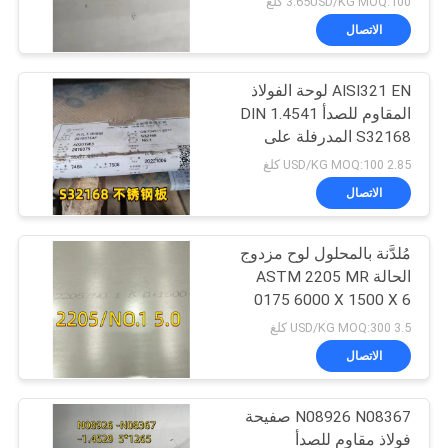
3.65USD/KG MOQ:100 كلغ
الاتصال
AISI321 EN لوحة الفولاذ
المقاوم للصدأ DIN 1.4541
S32168 المدرفلة على
الساخن 10 ملم للغلاية
2.85 USD/KG MOQ:100 كلغ
الاتصال
مُلدَّنة بالمحلول لوح مزدوج
الحالة ASTM 2205 MR
0175 6000 X 1500 X 6
Thk
3.5 USD/KG MOQ:300 كلغ
الاتصال
N08926 N08367 صفيحة
فولاذ مقاوم للصدأ