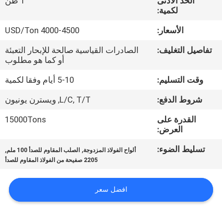
الحد الأدنى
1 طن
لكمية:
مراقبة
الأسعار:
4000-4500 USD/Ton
الجودة
تفاصيل التغليف:
الصادرات القياسية صالحة للإبحار التعبئة
أو كما هو مطلوب
اتصل
وقت التسليم:
5-10 أيام وفقا لكمية
بنا
شروط الدفع:
L/C, T/T, ويسترن يونيون
أخبار
القدرة على
15000Tons
العرض:
تسليط الضوء:
,
,
حالات
ألواح الفولاذ المزدوجة
الصلب المقاوم للصدأ 100 ملم
2205 صفيحة من الفولاذ المقاوم للصدأ
COMPANY
افضل سعر
NEWS