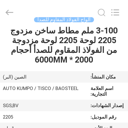
JIANGSU
MITTEL
STEEL
INDUSTRIAL
LIMITED.
ألواح الفولاذ المقاوم للصدأ
All
Rights
3-100 ملم مطاط ساخن مزدوج
منزل،
Reserved.
2205 لوحة 2205 لوحة مزدوجة
بيت
من الفولاذ المقاوم للصدأ أحجام
منتجات
2000 * 6000MM
معلومات
مكان المنشأ:
الصين (البر)
عنا
اسم العلامة
AUTO KUMPO / TISCO / BAOSTEEL
التجارية:
جولة
إصدار الشهادات:
SGS,BV
في
رقم الموديل:
2205
المعمل