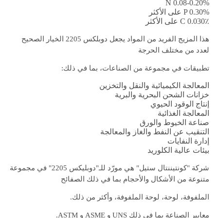
N 0.08-0.20%
P 0.30% على الأكثر
C 0.030٪ على الأكثر
هذا المزيج الفريد من المواد يجعل دوبلكس 2205 الخيار الصحيح
لعدد من مختلف الحرجة
تطبيقات في مجموعة من الصناعات، بما في ذلك:
المعالجة الكيميائية والنقل والتخزين
خزانات الشحن البحرية والبرية
إنتاج الوقود الحيوي
المعالجة الغذائية
صناعة الخيوط والورق
التنقيب عن النفط والغاز والمعالجة
إدارة النفايات
بيئات عالية الكلوريد
شركة "كونتيننتال ستيل" هي مورّد للـ"دوبليكس 2205" في مجموعة
متنوعة من الأشكال والأحجام بما في ذلك الصفائح
الملفوفة، لوحة، لوحة الملفوفة، وأكثر من ذلك.
معايير الصناعة بما في ذلك UNS و ASME و ASTM.