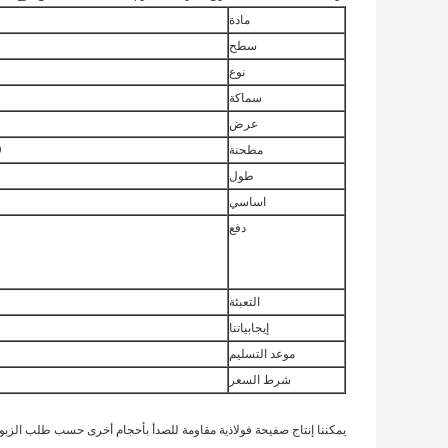
مادة
سطح
نوع
سماكة
عرض
مطحنة
O
طول
اساسي
دفع
التعبئة
إيجابياتنا
موعد التسليم
شرط السعر
يمكننا إنتاج صفيحة فولاذية مقاومة للصدأ بأحجام أخرى حسب طلب الزبون.