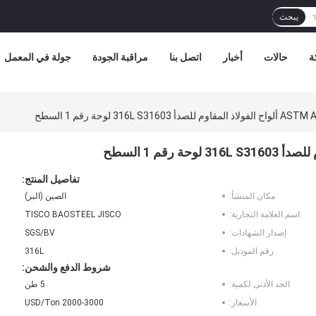
يبحث
ة
حالات
أخبار
اتصل بنا
مراقبة الجودة
جولة في المعمل
316L S31 لوحة رقم 1 السطح
تفاصيل المنتج:
مكان المنشأ:
الصين (البر)
اسم العلامة التجارية:
TISCO BAOSTEEL JISCO
إصدار الشهادات:
SGS/BV
رقم الموديل:
316L
شروط الدفع والشحن:
الحد الأدنى لكمية:
5 طن
الأسعار:
2000-3000 USD/Ton