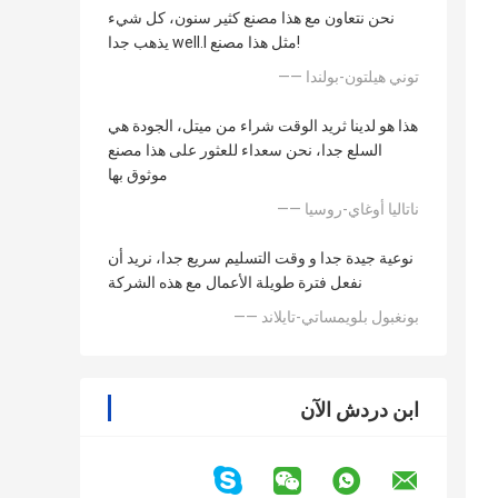
نحن نتعاون مع هذا مصنع كثير سنون، كل شيء
يذهب جدا well.l مثل هذا مصنع!
—— توني هيلتون-بولندا
هذا هو لدينا ثريد الوقت شراء من ميتل، الجودة هي
السلع جدا، نحن سعداء للعثور على هذا مصنع
موثوق بها
—— ناتاليا أوغاي-روسيا
نوعية جيدة جدا و وقت التسليم سريع جدا، نريد أن
نفعل فترة طويلة الأعمال مع هذه الشركة
—— بونغبول بلويمساتي-تايلاند
ابن دردش الآن