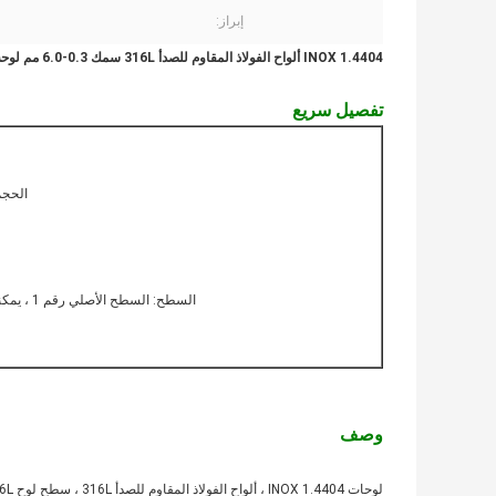
إبراز:
INOX 1.4404 ألواح الفولاذ المقاوم للصدأ 316L سمك 0.3-6.0 مم لوحة رقم 1 السطح
تفصيل سريع
الحجم: 1500 × 3000 مم 1500 × 6000 مم سم
السطح: السطح الأصلي رقم 1 ، يمكننا أن نجعل المعالجة السطحية مثل: 2B BA NO.4 مرآة 8K. إلخ
وصف
لوحات INOX 1.4404 ، ألواح الفولاذ المقاوم للصدأ 316L ، سطح لوح SS 316L رقم 1