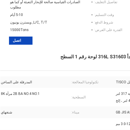
تفاصيل التغليف:
الصادرات القياسية صالحة للإبحار التعبئة أو كما هو
مطلوب
وقت التسليم:
5-10 أيام
شروط الدفع:
L/C, T/T, ويسترن يونيون
القدرة على العرض:
15000Tons
اتصل
TISC
تكنولوجيا المعالجة:
المدرفلة على الساخن
201304304 لتر 316 لتر 321310 ثانية 317 لتر
2B BA NO.4 NO.1 مرآة 8K
السطحية:
لخ
GB JIS A
ميناء:
شنغهاي
3.0- مم