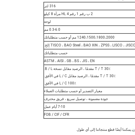
316 لتر
2 ب رقم 1 رقم 4 HL مرآة 8 كيلو
لوحة
0.3-6.0 مم
1240،1500،1800،2000 مم أو حسب متطلباتك
TISCO ، BAO Steel ، BAO XIN ، ZPSS ، LISCO ، JISC إلخ.
حسب متطلباتك
ASTM ، AISI ، GB ، BS ، JIS ، EN
30٪ T / T مقدمًا ، الرصيد مقابل نسخة B / L.
30٪ T / T مقدمًا ، الرصيد مقابل L / C في الأفق.
100٪ L / C في الأفق.
معيار التصدير أو حسب متطلبات العملاء
جودة مضمونة ، توصيل سريع ، فريق محترف
7-10 أيام عمل
FOB / CIF / CFR
يمكننا أيضًا قطع منتجاتنا إلى أي طول.