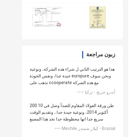
زبون مراجعة
هذا هو الترتيب الثاني ل شراء هذه الشركة، ونوعية
جيدة جدا، ونفس الجودة europure ونحن سوف
تذهب على ccooperate مع هذه الشركة.
—— أندرو جريج - تركيا
200 طن ورقة الفولاذ المقاوم للصدأ وصل في 10
أكتوبر 2014، ونوعية جيدة جدا.، وتقديم الوقت
سريع جدا انها محظوظة جدا نجد هذا المصنع
—— Mechile كيلار شمندر - Brazial