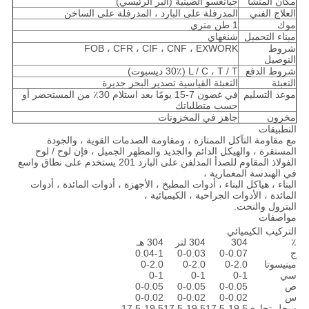
مكان المنشأ
جيانغسو الصينية (البر الرئيسي)
العلاج الفني
المدرفلة على البارد ، المدرفلة على الساخن
موك
1 طن متري
ميناء التحميل
شنغهاي
شروط
FOB ، CFR ، CIF ، CNF ، EXWORK
التوصيل
شروط الدفع
L / C ، T / T (30٪ ديسبوت)
التعبئة
التعبئة القياسية تصدير البحر جديرة
موعد التسليم
في غضون 7-15 يومًا بعد استلام 30٪ من المستحضر أو ​​
حسب متطلباتك
مخزون
جاهز في المخزونات
التطبيقات
مع مقاومة التآكل الممتازة ، ومقاومة الصدمات القوية ، والجودة
المستقرة ، والهيكل الدائم والجديد والمظهر الجميل ، فإن لوح / لوح
الفولاذ المقاوم للصدأ المدلفن على البارد 201 يستخدم على نطاق واسع
في الهندسة المعمارية ،
البناء ، هياكل البناء ، أدوات المطبخ ، الأجهزة ، أدوات المائدة ، أدوات
المائدة ، الأدوات الجراحية ، الكيميائية ،
البترول والنحت.
مواصفات
التركيب الكيميائي
٪
304
304 لتر
304 هـ
ج
0-0.07
0-0.03
0.04-1
مينيسوتا
0-2.0
0-2.0
0-2.0
سي
0-1
0-1
0-1
ص
0-0.05
0-0.05
0-0.05
س
0-0.02
0-0.02
0-0.02
سجل تجاري
17.5-19.5
17.5-19.5
17.5-19.5