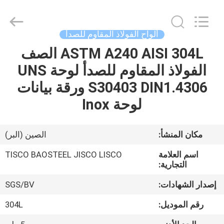
JIANGSU
MITTEL
STEEL
INDUSTRIAL
LIMITED.
ألواح الفولاذ المقاوم للصدأ
All
Rights
ASTM A240 AISI 304L الصف
منزل،
Reserved.
الفولاذ المقاوم للصدأ لوحة UNS
بيت
S30403 DIN1.4306 ورقة بيانات
منتجات
لوحة Inox
معلومات
مكان المنشأ:
الصين (البر)
عنا
اسم العلامة
TISCO BAOSTEEL JISCO LISCO
التجارية:
جولة
إصدار الشهادات:
SGS/BV
في
رقم الموديل:
304L
المعمل