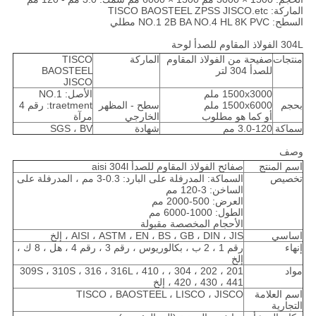
الماركة: TISCO BAOSTEEL ZPSS JISCO.etc
السطح: NO.1 2B BA NO.4 HL 8K PVC مطلي
304L الفولاذ المقاوم للصدأ لوحة
منتجات
صفيحة من الفولاذ المقاوم
الماركة
TISCO
للصدأ 304 لتر
BAOSTEEL
JISCO
1500x3000 ملم
الأصل: NO.1
بحجم
1500x6000 ملم
سطح - المظهر
traetment: رقم 4
أو كما هو مطلوب
الخارجي
مرآة
سماكة
3.0-120 مم
شهادة
SGS ، BV
وصف
اسم المنتج
صفائح الفولاذ المقاوم للصدأ aisi 304l
تخصيص
السماكة: المدرفلة على البارد: 0.3-3 مم ، المدرفلة على
الساخن: 3-120 مم
العرض: 500-2000 مم
الطول: 1000-6000 مم
الأحجام المخصصة مقبولة
اساسي
AISI ، ASTM ، EN ، BS ، GB ، DIN ، JIS ، إلخ
إنهاء
رقم 1 ، 2 ب ، بكالوريوس ، رقم 3 ، رقم 4 ، هل ، 8 ك ،
إلخ
مواد
201 ، 202 ، 304 ، 309S ، 310S ، 316 ، 316L ، 410 ،
420 ، 430 ، 441 ، إلخ
اسم العلامة
TISCO ، BAOSTEEL ، LISCO ، JISCO
التجارية