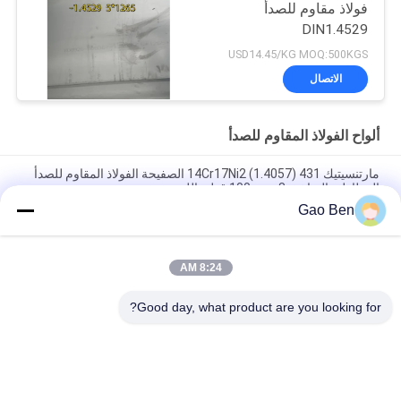
فولاذ مقاوم للصدأ
DIN1.4529
USD14.45/KG MOQ:500KGS
الاتصال
ألواح الفولاذ المقاوم للصدأ
مارتنسيتيك 14Cr17Ni2 (1.4057) 431 الصفيحة الفولاذ المقاوم للصدأ
المطاطية الساخنة 8-100mm قطع بالليزر
Gao Ben
سبيكة 20 لوحة Incoloy20 Carpenter20Cb-3 UNSN08020 2.4460
8MM X 1500 X 6000MM
8:24 AM
مقاومة درجات الحرارة العالية المدرفلة على الساخن DIN 1.4845 SUS
310S AISI 310S INOX لوح من الفولاذ المقاوم للصدأ 12*1500
Good day, what product are you looking for?
فئات شعبية
جميع
ألواح الفولاذ المقاوم 
ورقة الفولاذ المقاوم 