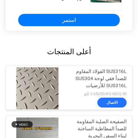
DIN1.4306 ورقة بيانات لوحة Inox
استمر
أعلى المنتجات
SUS316L الفولاذ المقاوم
للصدأ فقي لوحة SUS304
SUS316L للأرضيات
3.65USD/KG MOQ:50 كلغ
الاتصال
الصفيحة الصلبة المقاومة
للصدأ المطاطية الساخنة
لبناء السفن البحرية