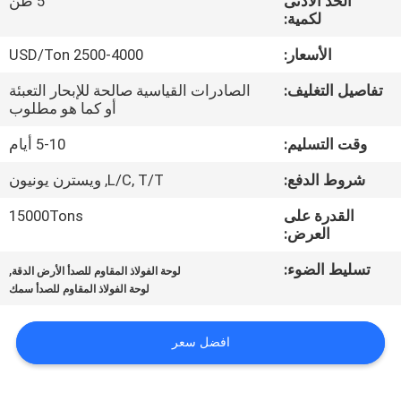
الحد الأدنى
5 طن
لكمية:
مراقبة
الأسعار:
2500-4000 USD/Ton
الجودة
تفاصيل التغليف:
الصادرات القياسية صالحة للإبحار التعبئة
أو كما هو مطلوب
اتصل
وقت التسليم:
5-10 أيام
بنا
شروط الدفع:
L/C, T/T, ويسترن يونيون
أخبار
القدرة على
15000Tons
العرض:
تسليط الضوء:
,
حالات
لوحة الفولاذ المقاوم للصدأ الأرض الدقة
لوحة الفولاذ المقاوم للصدأ سمك
COMPANY
افضل سعر
NEWS