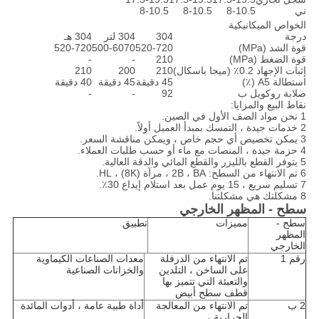
ني
8-10.5
8-10.5
8-10.5
الخواص الميكانيكية
درجة
304
304 لتر
304 هـ
قوة الشد (MPa)
520-720
500-6070
520-720
قوة الضغط (MPa)
210
-
-
إثبات الإجهاد 0.2٪ (ميجا باسكال)
210
200
210
استطالة A5 (٪)
45 دقيقة
45 دقيقة
40 دقيقة
صلابة روكويل ب
92
-
-
نقاط البيع والمزايا:
1 نحن مواد الصف الأول في الصين.
2 خدمات جيدة ، التمسك بمبدأ العميل أولاً.
3 يمكن تخصيص أي حجم خاص ، ويمكن مناقشة السعر.
4 حزمة جيدة ، المنصات مع ماء أو حسب طلبات العملاء.
5 يتوفر القطع بالليزر والقطع المائي والدقة العالية.
6 تم الانتهاء من السطح: 2B ، BA ، مرآة (8K) ، HL.
7 تسليم سريع ، 15 يوم عمل بعد استلام إيداع 30٪.
8 مشكلتك هي مشكلتنا.
سطح - المظهر الخارجي
سطح -
مميزات
تطبيق
المظهر
الخارجي
رقم 1
تم الانتهاء من الدرفلة
معدات الصناعات الكيماوية
على الساخن ، التلدين
والخزانات الصناعية
والتعبئة التي تتميز بها
قطف سطح أبيض
2 ب
تم الانتهاء من المعالجة
أداة طبية عامة ، أدوات المائدة
الحرارية ،