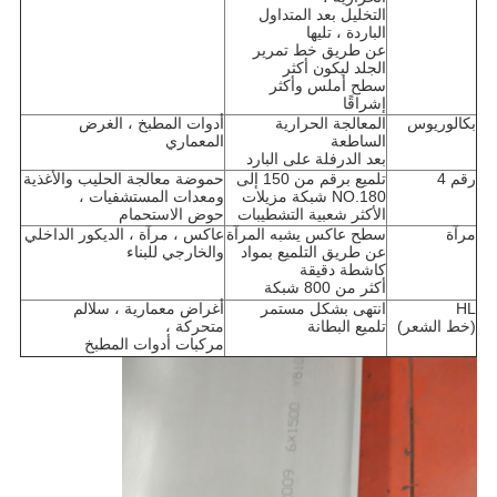
التخليل بعد المتداول
الباردة ، تليها
عن طريق خط تمرير
الجلد ليكون أكثر
سطح أملس وأكثر
إشراقًا
بكالوريوس
المعالجة الحرارية
أدوات المطبخ ، الغرض
الساطعة
المعماري
بعد الدرفلة على البارد
رقم 4
تلميع برقم من 150 إلى
حموضة معالجة الحليب والأغذية
NO.180 شبكة مزيلات
ومعدات المستشفيات ،
الأكثر شعبية التشطيبات
حوض الاستحمام
مرآة
سطح عاكس يشبه المرآة
عاكس ، مرآة ، الديكور الداخلي
عن طريق التلميع بمواد
والخارجي للبناء
كاشطة دقيقة
أكثر من 800 شبكة
HL
انتهى بشكل مستمر
أغراض معمارية ، سلالم
(خط الشعر)
تلميع البطانة
متحركة ،
مركبات أدوات المطبخ