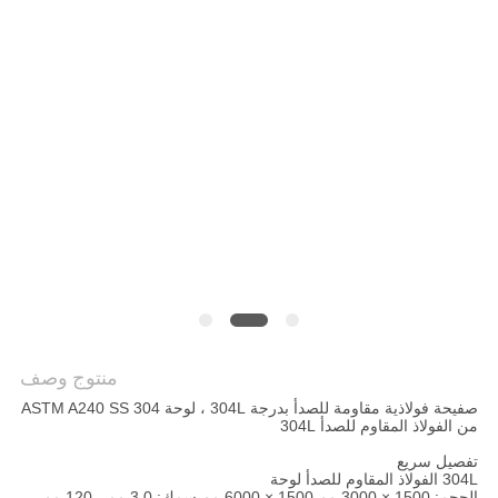
خريطة
الموقع
PRIVACY
POLICY
منتوج وصف
صفيحة فولاذية مقاومة للصدأ بدرجة 304L ، لوحة ASTM A240 SS 304
من الفولاذ المقاوم للصدأ 304L
تفصيل سريع
304L الفولاذ المقاوم للصدأ لوحة
الحجم: 1500 × 3000 مم 1500 × 6000 مم سمك: 3.0 مم - 120 مم