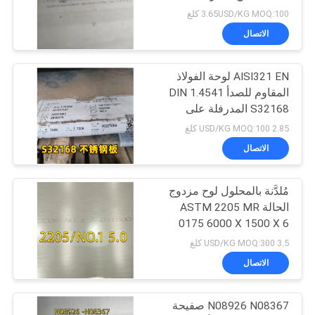
3.65USD/KG MOQ:100 كلغ
الاتصال
AISI321 EN لوحة الفولاذ
المقاوم للصدأ DIN 1.4541
S32168 المدرفلة على
الساخن 10 ملم للغلاية
2.85 USD/KG MOQ:100 كلغ
الاتصال
مُلدَّنة بالمحلول لوح مزدوج
الحالة ASTM 2205 MR
0175 6000 X 1500 X 6
Thk
3.5 USD/KG MOQ:300 كلغ
الاتصال
N08926 N08367 صفيحة