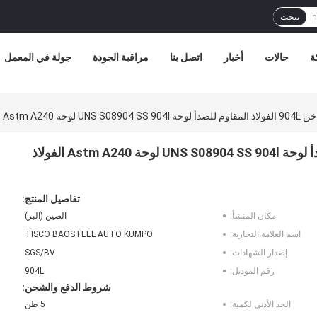
يبحث
ة
حالات
أخبار
اتصل بنا
مراقبة الجودة
جولة في المعمل
مقاوم للصدأ لوحة 904L
المدرفلة على الساخن 904L الفولاذ المقاوم للصدأ لوحة UNS S08904 SS 904l لوحة Astm A240 الفولاذ
تفاصيل المنتج:
مكان المنشأ:
الصين (البر)
اسم العلامة التجارية:
TISCO BAOSTEEL AUTO KUMPO
إصدار الشهادات:
SGS/BV
رقم الموديل:
904L
شروط الدفع والشحن:
الحد الأدنى لكمية:
5 طن