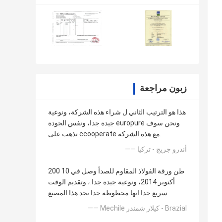
زبون مراجعة
هذا هو الترتيب الثاني ل شراء هذه الشركة، ونوعية
جيدة جدا، ونفس الجودة europure ونحن سوف
تذهب على ccooperate مع هذه الشركة.
—— أندرو جريج - تركيا
200 طن ورقة الفولاذ المقاوم للصدأ وصل في 10
أكتوبر 2014، ونوعية جيدة جدا.، وتقديم الوقت
سريع جدا انها محظوظة جدا نجد هذا المصنع
—— Mechile كيلار شمندر - Brazial