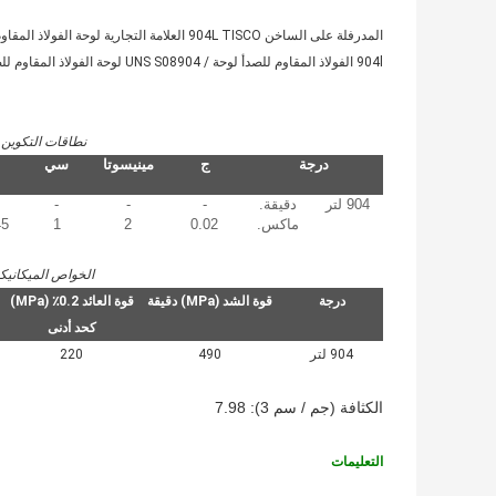
المدرفلة على الساخن 904L TISCO العلامة التجارية لوحة الفولاذ المقاوم للصدأ ، SS 904l لوحة ، UNS S08904 لوحة الفولاذ المقاوم للصدأ
904l الفولاذ المقاوم للصدأ لوحة / UNS S08904 لوحة الفولاذ المقاوم للصدأ
نطاقات التكوين من
درجة
ج
مينيسوتا
سي
904 لتر
دقيقة.
-
-
-
ماكس.
0.02
2
1
45
الخواص الميكانيكية ل
درجة
قوة الشد (MPa) دقيقة
قوة العائد 0.2٪ (MPa)
كحد أدنى
904 لتر
490
220
الكثافة (جم / سم 3): 7.98
التعليمات