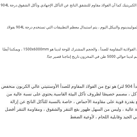
العالية بالنحاس لتحسين مقاومته للأحماض المختزلة القوية ، مثل حمض الكبريتيك.كما أن الفولاذ مقاوم للتشقق الناتج عن التآكل الإجهادي وتآكل الشقوق.درجة 904L
يحتوي الصف 904L على كميات كبيرة من المكونات باهظة الثمن ، مثل الموليبدينوم والنيكل.اليوم ، يتم استبدال معظم التطبيقات التي تستخدم درجة 904L بفولاذ
نحن وكيل BAOSTEEL في مدينة wuxi ، يمكننا توفير جميع أحجام الألواح الفولاذية المقاومة للصدأ ، والحجم المشترك للوحة لدينا هو 1500x6000mm ، ويمكننا أيضًا
الفولاذ الأوستنيتي المقاوم للصدأ (صفيحة فولاذية مقاومة للصدأ 904 لتر) هو نوع من الفولاذ المقاوم للصدأ الأوستنيتي عالي الكربون منخفض
كل ، مصمم خصيصًا لظروف تآكل البيئة القاسية.يحتوي على نسبة عالية من
 بقدرة قوية على مقاومة الأحماض ، خاصة بالنسبة للتآكل الناتج عن إزالة
اومة عالية ، وليس من السهل ظهور بقع التنقر والشقوق ، ومقاومة التنقر أفضل
 الجيد وقابلية اللحام ، لأوعية الضغط