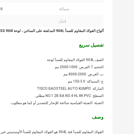
سماكة:
120
إبراز:
ألواح الفولاذ المقاوم للصدأ 904L المدلفنة على الساخن ، لوحة UNS S08904 SS 904l
تفصيل سريع
الصف 904L الفولاذ المقاوم للصدأ لوحة
الحجم: أ: العرض: 1000-2500 مم
ب: العرض: 2000-8000 مم
ج: السماكة: 3.0-150 مم
الماركة: TISCO BAOSTEEL AUTO KUMPO
السطح: NO.1 2B BA NO.4 HL 8K PVC مطلي
التعبئة: التعبئة القياسية صالحة للإبحار للتصدير أو كما هو مطلوب
وصف
الفولاذ المقاوم للصدأ فئة 904L هو الفولاذ المقاو