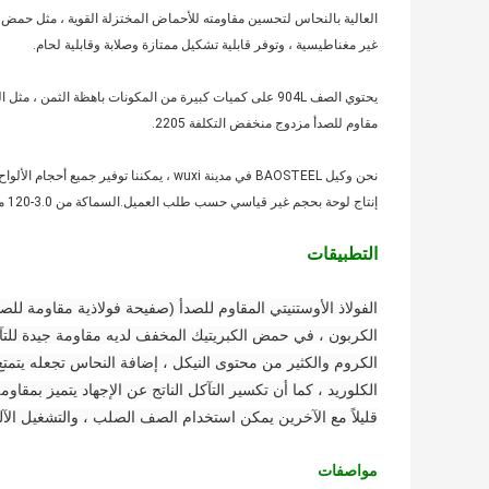
غير مغناطيسية ، وتوفر قابلية تشكيل ممتازة وصلابة وقابلية لحام.
مقاوم للصدأ مزدوج منخفض التكلفة 2205.
إنتاج لوحة بحجم غير قياسي حسب طلب العميل.السماكة من 3.0-120 مم.لدينا حوالي 5000 طن في المخزون.تاريخ إنتاجنا قصير جدًا.
التطبيقات
الكربون ، في حمض الكبريتيك المخفف لديه مقاومة جيدة للتآ
الكروم والكثير من محتوى النيكل ، إضافة النحاس تجعله يتمتع
الكلوريد ، كما أن تكسير التآكل الناتج عن الإجهاد يتميز بمق
قليلاً مع الآخرين يمكن استخدام الصف الصلب ، والتشغيل الآلي
مواصفات