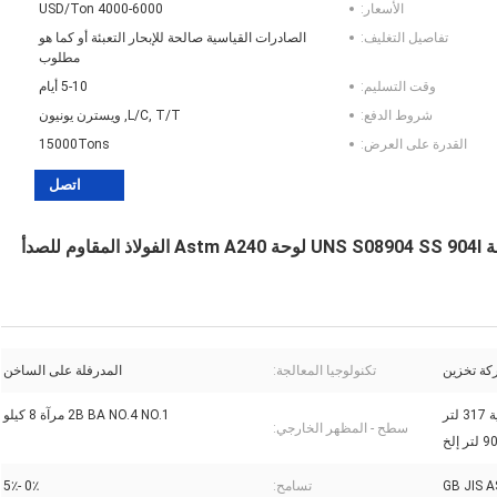
الأسعار:
4000-6000 USD/Ton
تفاصيل التغليف:
الصادرات القياسية صالحة للإبحار التعبئة أو كما هو
مطلوب
وقت التسليم:
5-10 أيام
شروط الدفع:
L/C, T/T, ويسترن يونيون
القدرة على العرض:
15000Tons
اتصل
المدرفلة على الساخن 904L الفولاذ المقاوم للصدأ لوحة UNS S08904 SS 904l لوحة Astm A240 الفولاذ المقاوم للصدأ
ة تخزين
تكنولوجيا المعالجة:
المدرفلة على الساخن
201304304 لتر 316 لتر 321310 ثانية 317 لتر
2B BA NO.4 NO.1 مرآة 8 كيلو
سطح - المظهر الخارجي:
GB JIS A
تسامح:
0٪ -5٪