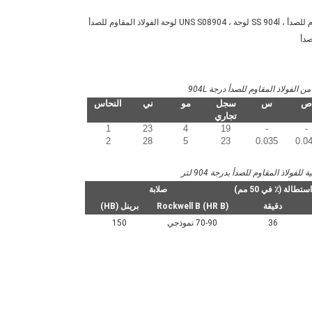
 الفولاذ المقاوم للصدأ درجة 904L
ص
س
سجل
مو
ني
النحاس
تجاري
1
23
4
19
-
-
2
28
5
23
0.035
0.0
لفولاذ المقاوم للصدأ بدرجة 904 لتر
استطالة (٪ في 50 مم)
صلابة
دقيقة
Rockwell B (HR B)
برينل (HB)
36
70-90 نموذجي
150