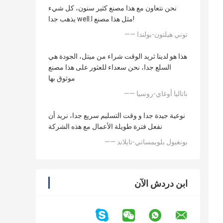
نحن نتعاون مع هذا مصنع كثير سنون، كل شيء
يذهب جدا well.l مثل هذا مصنع!
—— توني هيلتون-بولندا
هذا هو لدينا ثريد الوقت شراء من ميتل، الجودة هي
السلع جدا، نحن سعداء للعثور على هذا مصنع
موثوق بها
—— ناتاليا أوغاي-روسيا
نوعية جيدة جدا و وقت التسليم سريع جدا، نريد أن
نفعل فترة طويلة الأعمال مع هذه الشركة
—— بونغبول بلويمساتي-تايلاند
ابن دردش الآن