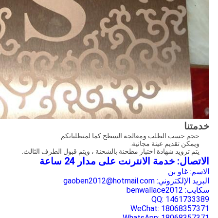
خدمتنا
حجم حسب الطلب ومعالجة السطح كما لمتطلباتكم.
ويمكن تقديم عينة مجانية.
يتم تزويد شهادة اختبار مطحنة بالشحنة ، ويتم قبول الطرف الثالث.
الاتصال: خدمة الانترنت على مدار 24 ساعة
الاسم: غاو بن
البريد الإلكتروني: gaoben2012@hotmail.com
سكايب: benwallace2012
QQ: 1461733389
WeChat: 18068357371
WhatsApp:
18068357371