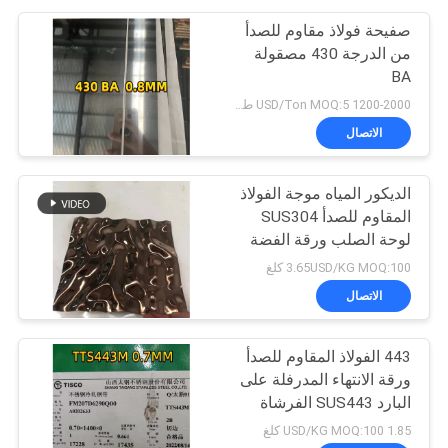
صفيحة فولاذ مقاوم للصدأ
من الدرجة 430 مصقولة
BA
1200-2000 USD/Ton MOQ:5 طن
الاتصال
الديكور المياه موجة الفولاذ
المقاوم للصدأ SUS304
لوحة الصلب ورقة الفضة
مصقول
3.65USD/KG MOQ:100 كلغ
الاتصال
443 الفولاذ المقاوم للصدأ
ورقة الانتهاء المدرفلة على
البارد SUS443 الفرشاة
ورقة إينوكس
1.85 USD/KG MOQ:100 كلغ