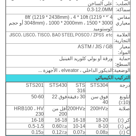
الصلب:
على الساخن
سماكة:
0.3-12.0MM
مقاس
4 '* 8ft' (1219 * 2438mm) ، 4 * 10ft (1219 *
معياري
3048mm) ، 1000 * 2000mm ، 1500 * 3000 أو حجم
كوستوميد
العلامة
JISCO، LISCO، TISCO، BAO STEEL POSCO / ZPSS .etc
التجارية:
معيار
ASTM / JIS / GB
المواد:
حماية
ورقة أو بولي كلوريد الفينيل
السطح:
الوضعية:
الديكور الداخلي ، elveator ، الأجهزة ...
التركيب الكيميائي
درجة
STS304
STS
STS430
STS201
316
ايلونغ
فوق سن
30 دقيقة
فوق 22
50-60
40
(10٪)
صلابة
≤200HV
≤200HV
أقل من
HRB100 ، HV
230
200
كر (٪)
18-20
16-18
16-18
16-18
ني (٪)
8-10
10-14
≤0.60٪
0،5-1،5
≤0.15
≤0.12٪
≤0.07
≤0.08
C (٪)