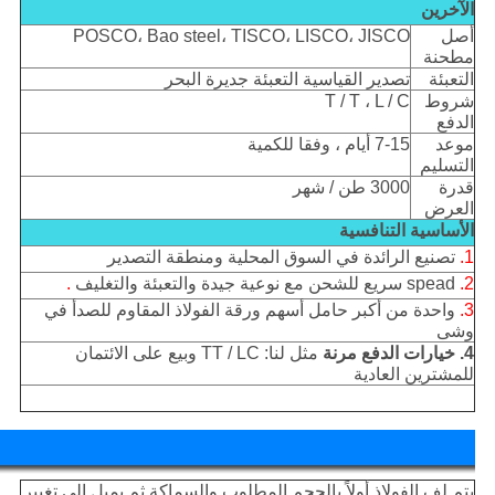
الآخرين
أصل
POSCO، Bao steel، TISCO، LISCO، JISCO
مطحنة
التعبئة
تصدير القياسية التعبئة جديرة البحر
شروط
T / T ، L / C
الدفع
موعد
7-15 أيام ، وفقا للكمية
التسليم
قدرة
3000 طن / شهر
العرض
الأساسية التنافسية
1.
تصنيع الرائدة في السوق المحلية ومنطقة التصدير
2.
spead سريع للشحن مع نوعية جيدة والتعبئة والتغليف
.
3.
واحدة من أكبر حامل أسهم ورقة الفولاذ المقاوم للصدأ في
وشى
4. خيارات الدفع مرنة
مثل لنا: TT / LC وبيع على الائتمان
للمشترين العادية
وعد بوسكينغ:
يتم لف الفولاذ أولاً بالحجم المطلوب والسماكة ثم يميل إلى تغيير