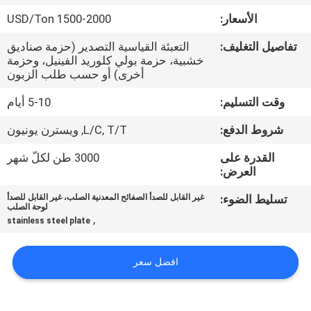
الأسعار:
1500-2000 USD/Ton
مراقبة
تفاصيل التغليف:
التعبئة القياسية التصدير (حزمة صناديق
الجودة
خشبية، حزمة بولي كلوريد الفينيل، وحزمة
أخرى) أو حسب طلب الزبون
اتصل
وقت التسليم:
5-10 أيام
بنا
شروط الدفع:
L/C, T/T, ويسترن يونيون
القدرة على
3000 طن لكلّ شهر
أخبار
العرض:
تسليط الضوء:
غير القابل للصدأ الصفائح المعدنية الصلب، غير القابل للصدأ
لوحة الصلب
حالات
,
stainless steel plate
COMPANY
افضل سعر
NEWS