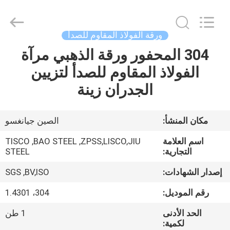
JIANGSU
MITTEL
STEEL
INDUSTRIAL
LIMITED.
ورقة الفولاذ المقاوم للصدأ
All
Rights
304 المحفور ورقة الذهبي مرآة
منزل،
Reserved.
الفولاذ المقاوم للصدأ لتزيين
بيت
الجدران زينة
منتجات
مكان المنشأ:
الصين جيانغسو
معلومات
اسم العلامة
TISCO ,BAO STEEL ,ZPSS,LISCO,JIU
عنا
التجارية:
STEEL
إصدار الشهادات:
SGS ,BV,ISO
جولة
رقم الموديل:
304، 1.4301
في
الحد الأدنى
1 طن
المعمل
لكمية: