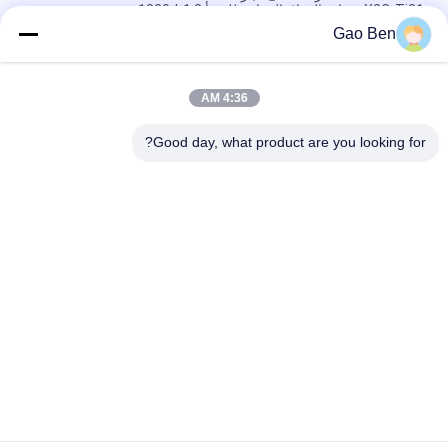
X2CrTi21 صفائح الفولاذ المقاوم للصدأ 1.2 * 1220 مم
Gao Ben
ASTM A240 AISI 309S X12CrNi23-13 صفائح الفولاذ المقاوم للصدأ
المدرفلة على البارد 1.5 * 1219 * 2438 مم سطح 2B
4:36 AM
صفائح الفولاذ المقاوم للصدأ المدرفلة على البارد ASTM AISI 309S
S30908 / EN 1.4833 مقاس 2.5 * 1000 * 2000 مم
Good day, what product are you looking for?
فئات شعبية
جميع
ألواح الفولاذ المقاوم 
ورقة الفولاذ المقاوم 
للصدأ
للصدأ
الفولاذ المقاوم للصدأ 
أسلاك الفولاذ المقاوم 
مسطحة شريط
للصدأ
الفولاذ المقاوم للصدأ 
سبائك Hastelloy
جولة شريط
شريط زاوية الصلب 
الصلب جولة شريط
غير القابل للصدأ