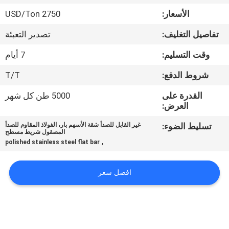
الأسعار:
2750 USD/Ton
مراقبة
تفاصيل التغليف:
تصدير التعبئة
الجودة
وقت التسليم:
7 أيام
اتصل
شروط الدفع:
T/T
بنا
القدرة على
5000 طن كل شهر
العرض:
أخبار
تسليط الضوء:
غير القابل للصدأ شقة الأسهم بار، الفولاذ المقاوم للصدأ
المصقول شريط مسطح
,
polished stainless steel flat bar
حالات
افضل سعر
COMPANY
NEWS