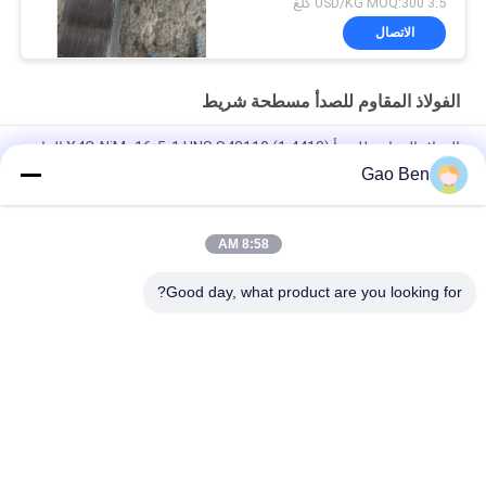
3.5 USD/KG MOQ:300 كلغ
الاتصال
الفولاذ المقاوم للصدأ مسطحة شريط
الفولاذ المقاوم للصدأ (1.4418) X4CrNiMo16-5-1 UNS S43110 المادة
السطحة للشريط حسب DIN EN 10088-3 230x45
Gao Ben
مطاط ساخن 100mm × 5mm سمك الفولاذ المقاوم للصدأ شفرة
مسطحة-SS316L 1.4404 الطول 6M
8:58 AM
الصلب المقاوم للصدأ 50*5*6000MM
Good day, what product are you looking for?
فئات شعبية
جميع
ألواح الفولاذ المقاوم 
ورقة الفولاذ المقاوم 
للصدأ
للصدأ
الفولاذ المقاوم للصدأ 
أسلاك الفولاذ المقاوم 
مسطحة شريط
للصدأ