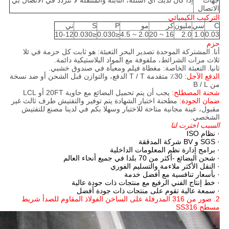
جهات
إذا كان لديك أي أسئلة، الثابتة والمتنقلة لا تتردد في الاتصال بي
الاتصال
التركيب الكيميائي
C
سي
مليون
كر
مو
P
S
ني
10-12
≤0.030
≤0.030
2.0 ~ 4.5
16 ~ 20
2.0
1.0
0.03
حزم
أنا.
المشتركة الموحدة تصدير البحر التعبئة: هو ثابت كل حزمة في ئلا
ثلاث مرات الشرائط، ملفوفة مع المواد البلاستيكية دائمة.
ثانيا.
التعبئة الخاصة: مغطاة فيلم ومعبأة في صندوق خشبي.
الدفع الآجل:
30٪ متقدمة T / T الدفع، والتوازن قبل الشحن أو ضد نسخة
من B / L
شحنة المصطلح:
يجب أن يتم تحميل البضائع مع حاوية 20FT أو LCL
ضمان الجودة:
مطحنة اختبار الشهادة يتم توفير والتفتيش طرف ثالث غير
مقبول، عينة مجانية متاحة للاختبار وسهلا بكم في لدينا مصنع للتفتيش
الشخصي.
السبب اخترت لنا
· نظام ISO
· SGS و BV شركة المدققة
· برامج إدارة نظم المعلومات الداخلية
· شحن البضائع -أكثر من 70 بلدا في جميع أنحاء العالم
· النقل الأكثر ملاءمة والتسليم الفوري
· بأسعار تنافسية مع أفضل خدمة
· خط إنتاج الفني الرفيع مع منتجات ذات جودة عالية
· سمعة عالية تقوم على منتجات ذات جودة أفضل
2. صور من 316 المدرفلة على الساخن الفولاذ المقاوم للصدأ شريط
مسطح SS316