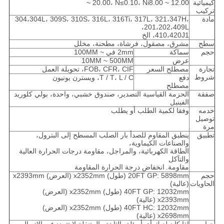
كيميائية
~ 20.00، N≤0.10، Ni8.00 ~ 12.00
تركيب
مادة
304،304L، 309S، 310S، 316L، 316Ti، 317L، 321،347H،
201،202،409L،
410،420J1، الخ
سطح
مشرق، مصقول، فرشاة، مطحنة، مخلل
حجم
سماكة
2mm في ~ 100MM
عرض
10MM ~ 500MM
تجارة
مصطلح السعر
FOB، CFR، CIF، تحويلة العمل
شروط
دفع
T / T، L / C، ويسترن يونيون
مصطلح
صفقة
الحزمة القياسية التصدير، صندوق خشبي، واحدة، بولي كلوريد
الفينيل
خدمه
وفقا لكمية الطلب أو يطلب
توصيل
مرة
تطبيق
ينطبق المقاوم للصدأ بار الصلب المسطح إلى البترول،
والصناعات الكيماوية،
الطاقة الكهربائية، والمراجل، مقاومة درجات الحرارة العالية
والتآكل
مقاومة.
انخفاض درجة الحرارة المقاومة
حجم
20FT GP: 5898mm (طول) x2352mm (العرض) x2393mm
الحاويات
(عالية)
40FT GP: 12032mm (طول) x2352mm (العرض)
x2393mm (عالية)
40FT HC: 12032mm (طول) x2352mm (العرض)
x2698mm (عالية)