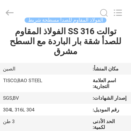
JIANGSU
MITTEL
STEEL
INDUSTRIAL
LIMITED.
الفولاذ المقاوم للصدأ مسطحة شريط
All
Rights
توالت SS 316 الفولاذ المقاوم
منزل،
Reserved.
للصدأ شقة بار الباردة مع السطح
بيت
مشرق
منتجات
مكان المنشأ:
الصين
معلومات
اسم العلامة
TISCO,BAO STEEL
عنا
التجارية:
إصدار الشهادات:
SGS,BV
جولة
رقم الموديل:
304 304L 316L
في
الحد الأدنى
3 طن
المعمل
لكمية: