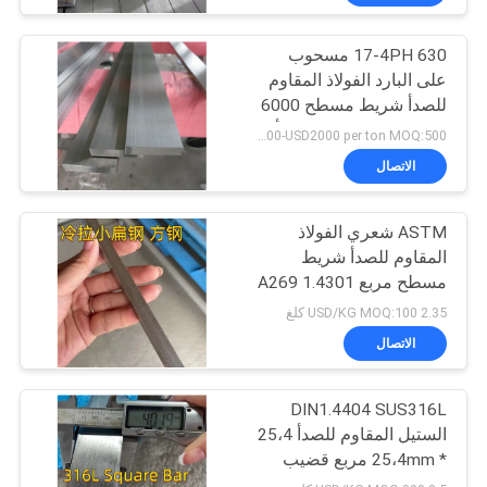
17-4PH 630 مسحوب
على البارد الفولاذ المقاوم
للصدأ شريط مسطح 6000
مم الفولاذ المقاوم للصدأ
USD1000-USD2000 per ton MOQ:500 كجم
لوحة الحديد
الاتصال
ASTM شعري الفولاذ
المقاوم للصدأ شريط
مسطح مربع A269 1.4301
TP304 10 * 10 مسحوب
2.35 USD/KG MOQ:100 كلغ
على البارد
الاتصال
DIN1.4404 SUS316L
الستيل المقاوم للصدأ 25،4
* 25،4mm مربع قضيب
الطول 3000mm