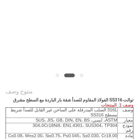
خريطة
الموقع
PRIVACY
POLICY
منتوج وصف
توالت SS316 الفولاذ المقاوم للصدأ شقة بار الباردة مع السطح مشرق
وصف 1. المنتجات
وصف
316L الصلب المدرفلة على الساخن غير القابل للصدأ شريط
مسطح SS316
معيار
ASTM، ايسي، SUS، JIS، GB، DIN، EN، BS
نموذج
304،0Cr18Ni9، EN1.4301، SUS304، TP304
رقم:
مادة
C≤0.08، Mn≤2.00، Si≤0.75، P≤0.045، S≤0.030، Cr18.00