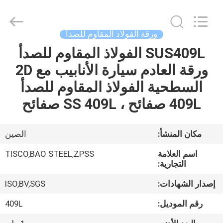
JIANGSU
MITTEL
STEEL
INDUSTRIAL
LIMITED.
ورقة الفولاذ المقاوم للصدأ
All
Rights
SUS409L الفولاذ المقاوم للصدأ
منزل،
Reserved.
ورقة العادم سيارة الأنابيب مع 2D
بيت
السطحية الفولاذ المقاوم للصدأ
منتجات
409L صفائح ، SS 409L صفائح
معلومات
مكان المنشأ:
الصين
عنا
اسم العلامة
TISCO,BAO STEEL,ZPSS
التجارية:
جولة
إصدار الشهادات:
ISO,BV,SGS
في
رقم الموديل:
409L
المعمل