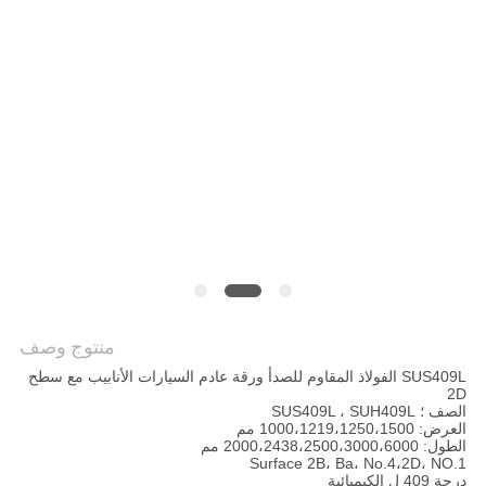
خريطة
الموقع
PRIVACY
POLICY
منتوج وصف
SUS409L الفولاذ المقاوم للصدأ ورقة عادم السيارات الأنابيب مع سطح
2D
الصف ؛ SUS409L ، SUH409L
العرض: 1000،1219،1250،1500 مم
الطول: 2000،2438،2500،3000،6000 مم
Surface 2B، Ba، No.4،2D، NO.1
درجة 409 ل الكيميائية