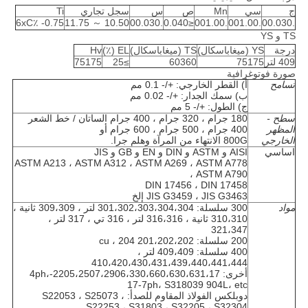
ج
سي
Mn
ص
س
سجل تجاري
Ti
6xC٪ -0.75
10.50 ～ 11.75
.00.030
≤0.040
.001.00
.001.00
.00.030
TS و YS
درجة
YS (ميغاباسكال)
TS (ميغاباسكال)
EL (٪)
Hv
409 لتر
75175
60360
≥25
75175
صورة فوتوغرافية
تسامح
أ) القطر الخارجي: +/- 0.1 مم
ب) سمك الجدار: +/- 0.02 مم
ج) الطول: +/- 5 مم
سطح -
180 جرام ، 320 جرام ، 400 جرام الساتان / خط الشعر
المظهر
400 جرام ، 500 جرام ، 600 جرام أو
الخارجي
800G الانتهاء من المرآة وهلم جرا.
اساسي
AISI و ASTM و DIN و EN و GB و JIS
ASTM A213 ، ASTM A312 ، ASTM A269 ، ASTM A778
، ASTM A790
DIN 17456 ، DIN 17458
JIS G3459 ، JIS G3463 إلخ
مواد
300 سلسلة: 301،302،303،304،304 لتر ، 309،309 ثانية ،
310،310 ثانية ، 316،316 لتر ، 316 تي ، 317 لتر ،
321،347
200 سلسلة: 201،202،202 cu ، 204
400 سلسلة: 409،409 لتر ،
410،420،430،431،439،440،441،444
أخرى: 2205،2507،2906،330،660،630،631،17-4ph،
17-7ph، S318039 904L، etc
دوبلكس الفولاذ المقاوم للصدأ: S22053 ، S25073 ،
S22253 ، S31803 ، S32205 ، S32304