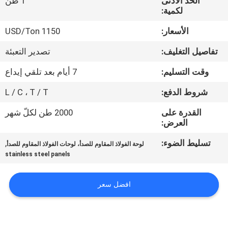
الحد الأدنى
1 طن
لكمية:
مراقبة
الأسعار:
1150 USD/Ton
الجودة
تفاصيل التغليف:
تصدير التعبئة
اتصل
وقت التسليم:
7 أيام بعد تلقي إيداع
بنا
شروط الدفع:
L / C ، T / T
القدرة على
2000 طن لكلّ شهر
أخبار
العرض:
تسليط الضوء:
,
لوحة الفولاذ المقاوم للصدأ، لوحات الفولاذ المقاوم للصدأ
حالات
stainless steel panels
افضل سعر
COMPANY
NEWS