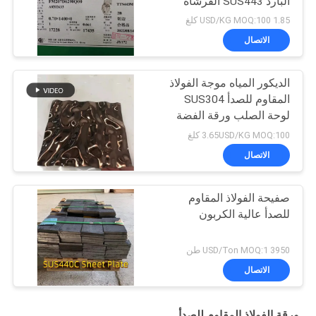
البارد SUS443 الفرشاة
ورقة إينوكس
1.85 USD/KG MOQ:100 كلغ
الاتصال
الديكور المياه موجة الفولاذ
المقاوم للصدأ SUS304
لوحة الصلب ورقة الفضة
مصقول
3.65USD/KG MOQ:100 كلغ
الاتصال
صفيحة الفولاذ المقاوم
للصدأ عالية الكربون
3950 USD/Ton MOQ:1 طن
الاتصال
ورقة الفولاذ المقاوم للصدأ