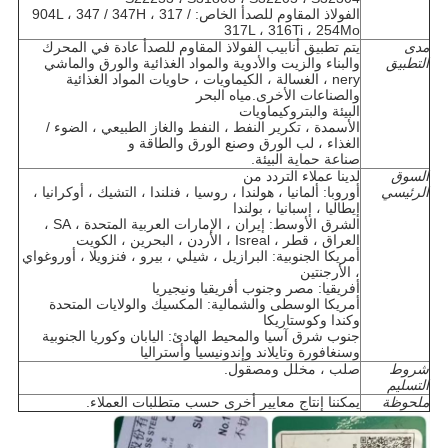
الفولاذ المقاوم للصدأ الخاص: 904L ، 347 / 347H ، 317 /
317L ، 316Ti ، 254Mo
مدى
يتم تطبيق أنابيب الفولاذ المقاوم للصدأ عادة في المحرك
التطبيق
والبناء والزيت والأدوية والمواد الغذائية والورق والماشي
nery ، الغسالة ، الكيماويات ، حاويات المواد الغذائية
والصناعات الأخرى.مياه البحر
البيئة والبتروكيماويات
الأسمدة ، تكرير النفط ، النفط والغاز الطبيعي ، الضوء /
الغذاء ، لب الورق وصنع الورق والطاقة و
صناعة حماية البيئة.
السوق
لدينا عملاء التردد من
الرئيسي
أوروبا: ألمانيا ، هولندا ، روسيا ، فنلندا ، التشيك ، أوكرانيا ،
إيطاليا ، إسبانيا ، بولندا
الشرق الأوسط: إيران ، الإمارات العربية المتحدة ، SA ،
العراق ، قطر ، Isreal ، الأردن ، البحرين ، الكويت
أمريكا الجنوبية: البرازيل ، شيلي ، بيرو ، فنزويلا ، أوروغواي
، الأرجنتين
أفريقيا: مصر وجنوب أفريقيا ونيجيريا
أمريكا الوسطى والشمالية: المكسيك والولايات المتحدة
وكندا وكوستاريكا
جنوب شرق آسيا والمحيط الهادئ: اليابان وكوريا الجنوبية
وسنغافورة وتايلاند وإندونيسيا وأستراليا
شروط
صلب ، مخلل ومصقول.
التسليم
ملحوظة
يمكننا إنتاج معايير أخرى حسب متطلبات العملاء.