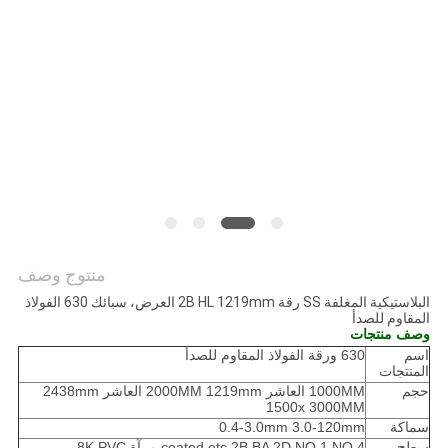
خريطة
الموقع
PRIVACY
POLICY
منتوج وصف
البلاستيكية المغلفة SS رقة 2B HL 1219mm العرض، سبائك 630 الفولاذ
المقاوم للصدأ
وصف منتجات
اسم
630 ورقة الفولاذ المقاوم للصدأ
المنتجات
حجم
1000MM العاشر 2000MM 1219mm العاشر 2438mm
1500x 3000MM
سماكة
0.4-3.0mm 3.0-120mm
سطح
coated.etc 2B BA 2D NO.1 NO.4 مرآة 8K PVC