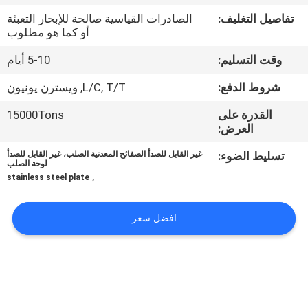
تفاصيل التغليف:
الصادرات القياسية صالحة للإبحار التعبئة
مراقبة
أو كما هو مطلوب
الجودة
وقت التسليم:
5-10 أيام
شروط الدفع:
L/C, T/T, ويسترن يونيون
اتصل
القدرة على
15000Tons
بنا
العرض:
تسليط الضوء:
غير القابل للصدأ الصفائح المعدنية الصلب، غير القابل للصدأ
أخبار
لوحة الصلب
,
stainless steel plate
حالات
افضل سعر
COMPANY
NEWS