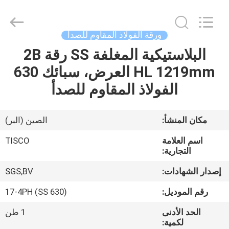
JIANGSU
MITTEL
STEEL
INDUSTRIAL
LIMITED.
ورقة الفولاذ المقاوم للصدأ
All
Rights
البلاستيكية المغلفة SS رقة 2B
منزل،
Reserved.
HL 1219mm العرض، سبائك 630
بيت
الفولاذ المقاوم للصدأ
منتجات
مكان المنشأ:
الصين (البر)
معلومات
اسم العلامة
TISCO
عنا
التجارية:
إصدار الشهادات:
SGS,BV
جولة
رقم الموديل:
17-4PH (SS 630)
في
الحد الأدنى
1 طن
المعمل
لكمية: