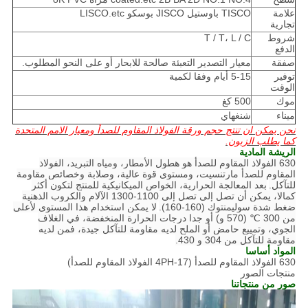
علامة
TISCO باوستيل JISCO بوسكو LISCO.etc
تجارية
شروط
T / T، L / C
الدفع
صفقة
معيار التصدير التعبئة صالحة للابحار أو على النحو المطلوب.
توفير
5-15 أيام وفقا لكمية
الوقت
موك
500 كغ
ميناء
شنغهاي
نحن يمكن ان تنتج حجم ورقة الفولاذ المقاوم للصدأ ومعيار الامم المتحدة
كما يطلب الزبون.
الريشة المادية
630 الفولاذ المقاوم للصدأ هو هطول الأمطار، ومياه التبريد، الفولاذ
المقاوم للصدأ مارتنسيت، ومستوى قوة عالية، وصلابة وخصائص مقاومة
للتآكل.
بعد المعالجة الحرارية، الخواص الميكانيكية للمنتج لتكون أكثر
كمالا، يمكن أن تصل إلى تصل إلى 1100-1300 الآلام والكروب الذهنية
ضغط شدة سوليمنتوك (160-160).
لا يمكن استخدام هذا المستوى لأعلى
من 300 ℃ (570 و) أو جدا درجات الحرارة المنخفضة، في الغلاف
الجوي، وتمييع حامض أو الملح لديه مقاومة للتآكل جيدة، فمن لديه
مقاومة للتآكل من 304 و 430.
المواد أساسا
630 الفولاذ المقاوم للصدأ (17-4PH الفولاذ المقاوم للصدأ)
منتجات الصور
صور من منتجاتنا