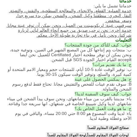
خدماتنا
خدماتنا تشمل ما يلي:
خدمة العملية: القطع، والانحناء، والمعالجة السطحية، والنقش، والتعبئة.
النقل البحري: منطقتنا وكيل الشحن، والشحن يمكن بدء سريع جدا،
وسعر منخفض.
سيرفسي عينة: لريكويمينت من العميل، ونحن يمكن أن توفر عينة مجانا.
خدمة أخرى: نحن نرحب صديق من جميع أنحاء العالم ليأتي لزيارة
شركتنا، ونحن نأمل في بناء تجارية طويلة الأجل معكم.
التعليمات
جواب: كيف للتأكد من جودة المنتجات؟
ب: منتجات يتم إنتاجها كل من المصنع الشهير في الصين، ونوعية جيدة،
ونحن يمكن أن توفر مطحنة اختبار Certifiated للعميل.
نحن أيضا
acceplt القيام اختبار الجودة SGS قبل الشحن.
ج: ما بك تقديم مرات؟
ب: توفير الوقت عادة 5-10 أيام، للمنتجات حجم ومعيار الامم المتحدة أو
كمية كبيرة، والسلع، وتوفير الوقت سيكون 15-30 يوما.
ج: هل يمكنني الحصول على عينة
B: سوف نقدم عينات للفحص والتفتيش مجانا.
تحتاج فقط لدفع رسوم
الشحن والمناولة.
جواب: كيف سوف السفينة لدينا؟
باء: مدينتنا بالقرب من ميناء شانغهاى، ونحن سوف يبدأ الشحن في ميناء
شانغهاي.
لدينا وكيل شيبينغ الخاصة في شنغهاي، انها سريعة جدا وقناعة.
ج: ما هو وقت العمل الخاص بك؟
باء: لدينا وقت المصنوع هو 8:00 حتي 20:00 مساء، والباقي في يوم
الأحد وعطلة وطنية لدينا.
صفائح الفولاذ المقاوم للصدأ
لوحات الفولاذ المقاوم للصدأ,لوحة الفولاذ المقاوم للصدأ