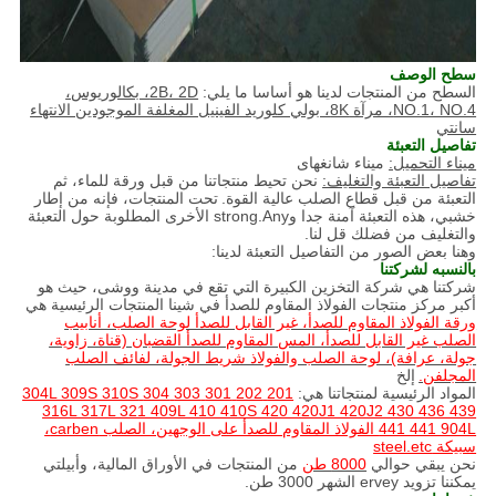
سطح الوصف
السطح من المنتجات لدينا هو أساسا ما يلي:
2B، 2D، بكالوريوس،
NO.1، NO.4، مرآة 8K، بولي كلوريد الفينيل المغلفة الموجودين الانتهاء
سانتي
تفاصيل التعبئة
ميناء التحميل:
ميناء شانغهاى
تفاصيل التعبئة والتغليف:
نحن تحيط منتجاتنا من قبل ورقة للماء، ثم
التعبئة من قبل قطاع الصلب عالية القوة.
تحت المنتجات، فإنه من إطار
خشبي، هذه التعبئة آمنة جدا وstrong.Any الأخرى المطلوبة حول التعبئة
والتغليف من فضلك قل لنا.
وهنا بعض الصور من التفاصيل التعبئة لدينا:
بالنسبه لشركتنا
شركتنا هي شركة التخزين الكبيرة التي تقع في مدينة ووشى، حيث هو
أكبر مركز منتجات الفولاذ المقاوم للصدأ في شينا المنتجات الرئيسية هي
ورقة الفولاذ المقاوم للصدأ، غير القابل للصدأ لوحة الصلب، أنابيب
الصلب غير القابل للصدأ، المس المقاوم للصدأ القضبان (قناة، زاوية،
جولة، عرافة)، لوحة الصلب والفولاذ شريط الجولة، لفائف الصلب
المجلفن.
إلخ
المواد الرئيسية لمنتجاتنا هي:
201 202 301 303 304 304L 309S 310S
316L 317L 321 409L 410 410S 420 420J1 420J2 430 436 439
441 441 904L الفولاذ المقاوم للصدأ على الوجهين، الصلب carben،
سبيكة steel.etc
نحن يبقي حوالي
8000 طن
من المنتجات في الأوراق المالية، وأبيلتي
يمكننا تزويد ervey الشهر 3000 طن.