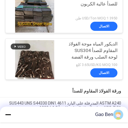
للصدأ عالية الكربون
3950 USD/Ton MOQ:1 طن
الاتصال
الديكور المياه موجة الفولاذ
المقاوم للصدأ SUS304
لوحة الصلب ورقة الفضة
مصقول
3.65USD/KG MOQ:100 كلغ
الاتصال
ورقة الفولاذ المقاوم للصدأ
ASTM A240 المدرفلة على البارد SUS443 UNS S44330 DIN1.4611
X2CrTi21 صفائح الفولاذ المقاوم للصدأ 1.2 * 1220 مم
Gao Ben
ASTM A240 AISI 309S X12CrNi23-13 صفائح الفولاذ المقاوم للصدأ
المدرفلة على البارد 1.5 * 1219 * 2438 مم سطح 2B