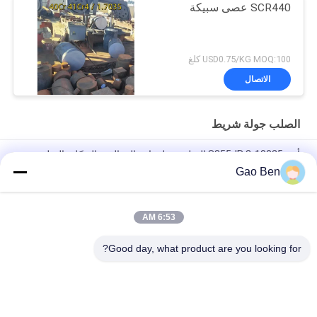
SCR440 عصى سبيكة
USD0.75/KG MOQ:100 كلغ
الاتصال
الصلب جولة شريط
أون 10025-2 S355JR الصلب جولة بار عالية القوة الهيكلية الصلب
Q345B S355JR جولة رود
Gao Ben
قضيب مستدير من الفولاذ سبائك سحب بارد 42CrMo AISI4140
42CrMo4 Q+T تقليدي مطفئ EN10083
6:53 AM
الصلب المقاوم للطاقة الحرارية 34CrNiMo6
Good day, what product are you looking for?
فئات شعبية
جميع
ألواح الفولاذ المقاوم 
ورقة الفولاذ المقاوم 