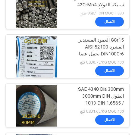
سبيكة الفولاذ 42CrMo4
تقليدية مطفأة
880 USD/TON MOQ:1 طن
الاتصال
GCr15 العمود المستدير
القشرة AISI 52100
DIN100Cr6 تحمل عصا
سبيكة OD 30mm
USD0.75/KG MOQ:100 كلغ
الاتصال
SAE 4340 Dia 300mm
الطول 3000mm DIN
1013 DIN 1.6565 /
40CrNiMo 6 QT شريط
USD1.65/KG MOQ:100 كلغ
صلب
الاتصال