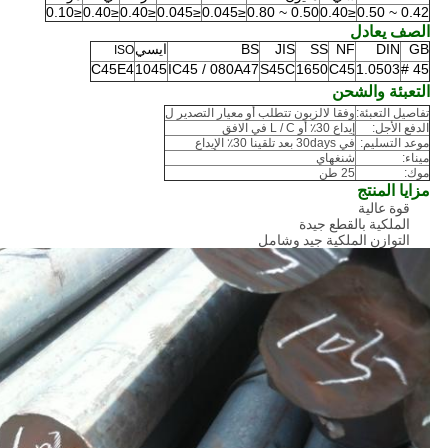
≤0.10
≤0.40
≤0.40
≤0.045
≤0.045
0.50 ~ 0.80
≤0.40
0.42 ~ 0.50
الصف يعادل
GB
DIN
NF
SS
JIS
BS
ايسي
ISO
C45E4
1045
IC45 / 080A47
S45C
1650
C45
1.0503
45 #
التعبئة والشحن
تفاصيل التعبئة:
وفقا لالزبون تتطلب أو معيار التصدير ل
الدفع الأجل:
إيداع 30٪ أو L / C في الافق
موعد التسليم:
في 30days بعد تلقينا 30٪ الإيداع
ميناء:
شنغهاي
موك:
25 طن
مزايا المنتج
قوة عالية
الملكية بالقطع جيدة
التوازن الملكية جيد وشامل