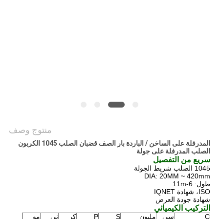
خريطة
الموقع
PRIVACY
POLICY
منتوج وصف
المدرفلة على الساخن / الباردة بار الصف قضبان الصلب 1045 الكربون
الصلب المدرفلة على جولة
سريع من التفصيل
1045 الصلب شريط الجولة
DIA: 20MM ~ 420mm
طول: 6-11m
ISO، شهادة IQNET
شهادة جودة العرض
التركيب الكيميائي
C
سي
مليون
S
P
كر
ني
مو