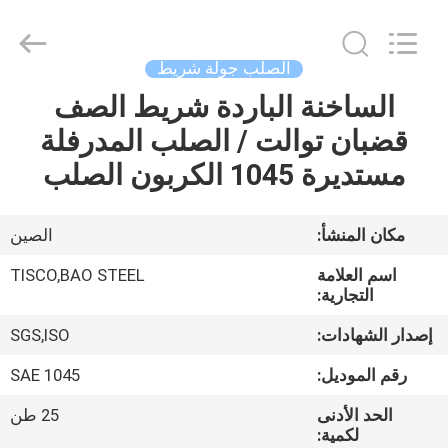
JIANGSU
MITTEL
STEEL
INDUSTRIAL
LIMITED.
الصلب جولة شريط
All
Rights
الساخنة الباردة شريط الصف
منزل،
Reserved.
قضبان توالت / الصلب المدرفلة
بيت
مستديرة 1045 الكربون الصلب
منتجات
مكان المنشأ:
الصين
معلومات
اسم العلامة
TISCO,BAO STEEL
عنا
التجارية:
إصدار الشهادات:
SGS,ISO
جولة
رقم الموديل:
SAE 1045
في
الحد الأدنى
25 طن
المعمل
لكمية: