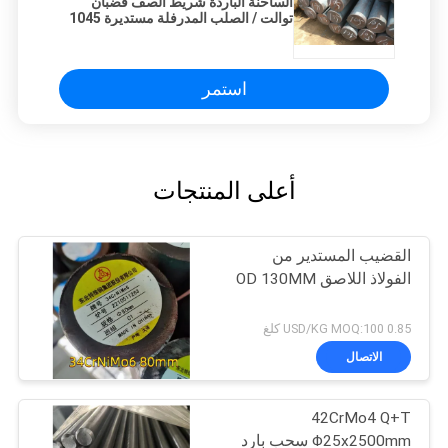
الساخنة الباردة شريط الصف قضبان
توالت / الصلب المدرفلة مستديرة 1045
الكربون الصلب
استمر
أعلى المنتجات
القضيب المستدير من
الفولاذ اللاصق OD 130MM
0.85 USD/KG MOQ:100 كلغ
الاتصال
42CrMo4 Q+T
Φ25x2500mm سحب بارد