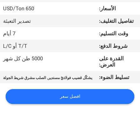
الأسعار:
650 USD/Ton
مراقبة
تفاصيل التغليف:
تصدير التعبئة
الجودة
وقت التسليم:
7 أيام
اتصل
شروط الدفع:
T/T أو L/C
بنا
القدرة على
5000 طن كل شهر
العرض:
أخبار
تسليط الضوء:
,
يشكّل قضيب فولاذيّ مستدير
الصلب مشرق شريط الجولة
حالات
افضل سعر
COMPANY
NEWS