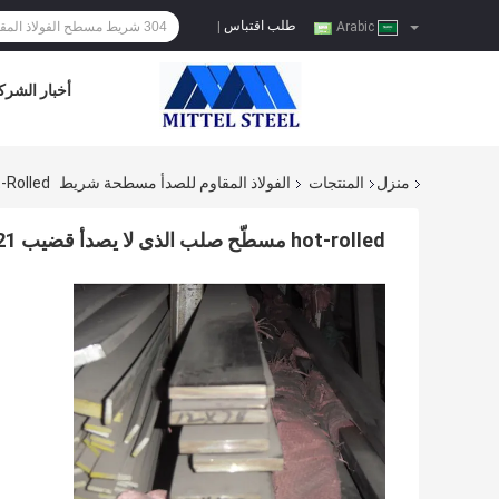
طلب اقتباس
|
Arabic
أخبار الشرك
منزل
المنتجات
الفولاذ المقاوم للصدأ مسطحة شريط
Hot-Rolled مسطّح صلب الذى لا يصدأ قضيب 321 JIS G3192 مع
hot-rolled مسطّح صلب الذى لا يصدأ قضيب 321 JIS G3192 معيار لغاز مرجل, تدفئة تجهيز