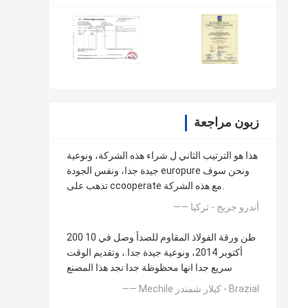
زبون مراجعة
هذا هو الترتيب الثاني ل شراء هذه الشركة، ونوعية
جيدة جدا، ونفس الجودة europure ونحن سوف
تذهب على ccooperate مع هذه الشركة.
—— أندرو جريج - تركيا
200 طن ورقة الفولاذ المقاوم للصدأ وصل في 10
أكتوبر 2014، ونوعية جيدة جدا.، وتقديم الوقت
سريع جدا انها محظوظة جدا نجد هذا المصنع
—— Mechile كيلار شمندر - Brazial