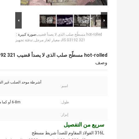
hot-rolled مسطّح صلب الذى لا يصدأ قضيب
صورة كبيرة :
321 JIS G3192 معيار لغاز مرجل, تدفئة تجهيز
hot-rolled مسطّح صلب الذى لا يصدأ قضيب 321 JIS G3192 معيار لغاز مرجل, تدفئة تجهيز
وصف
أشرطة موحد الصلب غير القا
اسم:
طول:
6-8m أو كما هو مطلوب
إبراز:
سريع من التفصيل
316L الفولاذ المقاوم للصدأ شريط مسطح