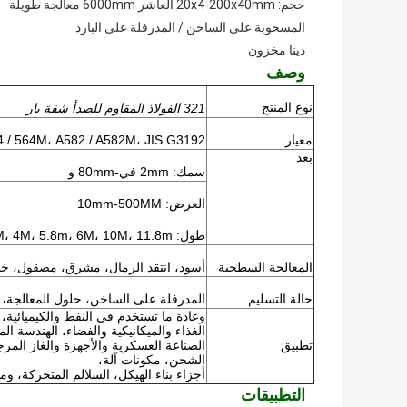
حجم: 20x4-200x40mm العاشر 6000mm معالجة طويلة
المسحوبة على الساخن / المدرفلة على البارد
دينا مخزون
وصف
نوع المنتج
321 الفولاذ المقاوم للصدأ شقة بار
معيار
 / 564M، A582 / A582M، JIS G3192
بعد
سمك: 2mm في-80mm و
العرض: 10mm-500MM
طول: 3M، 4M، 5.8m، 6M، 10M، 11.8m أو حسب الطلب الخاص بك
المعالجة السطحية
أسود، انتقد الرمال، مشرق، مصقول، خ
حالة التسليم
المدرفلة على الساخن، حلول المعالجة،
وعادة ما تستخدم في النفط والكيميائية،
الغذاء والميكانيكية والفضاء، الهندسة الم
تطبيق
الصناعة العسكرية والأجهزة والغاز المر
الشحن، مكونات آلة،
أجزاء بناء الهيكل، السلالم المتحركة، ومص
التطبيقات