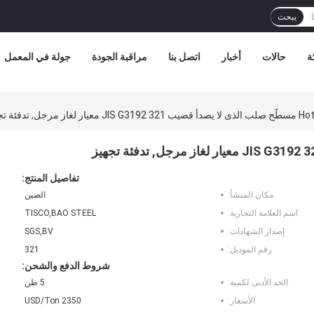
يبحث
ة
حالات
أخبار
اتصل بنا
مراقبة الجودة
جولة في المعمل
يار لغاز مرجل, تدفئة تجهيز
تفاصيل المنتج:
مكان المنشأ:
الصين
اسم العلامة التجارية:
TISCO,BAO STEEL
إصدار الشهادات:
SGS,BV
رقم الموديل:
321
شروط الدفع والشحن:
الحد الأدنى لكمية:
5 طن
الأسعار:
2350 USD/Ton