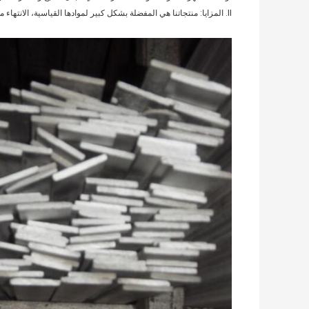
II. المزايا: منتجاتنا هي المفضلة بشكل كبير لموادها القياسية، الانتهاء من ممتازة، والقوة المثلى، وحياة طويلة، ومقاومة التآكل، وبأسعار تنافسية وخدمات موثوق بها.