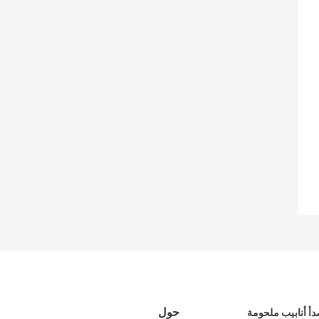
حول
صدأ أنابيب ملحومة