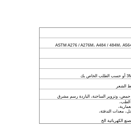
ASTM A276 / A276M، A484 / 484M، A564
ط الشعر
 حمض، وتزوير الساخنة، الباردة رسم مشرق
 الطب،
عمارية،
جل، معدات التدفئة،
نع الكهربائية الخ