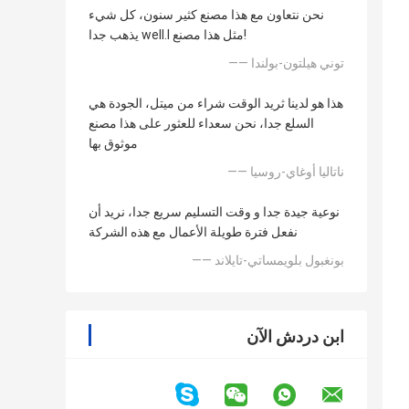
نحن نتعاون مع هذا مصنع كثير سنون، كل شيء
يذهب جدا well.l مثل هذا مصنع!
—— توني هيلتون-بولندا
هذا هو لدينا ثريد الوقت شراء من ميتل، الجودة هي
السلع جدا، نحن سعداء للعثور على هذا مصنع
موثوق بها
—— ناتاليا أوغاي-روسيا
نوعية جيدة جدا و وقت التسليم سريع جدا، نريد أن
نفعل فترة طويلة الأعمال مع هذه الشركة
—— بونغبول بلويمساتي-تايلاند
ابن دردش الآن