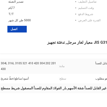
تفاصيل التغليف:
تصدير التعبئة
وقت التسليم:
7 أيام
شروط الدفع:
T/T
القدرة على العرض:
5000 طن كل شهر
اتصل
بل للصدأ
201 202 304 304L 316L 310S 321 410 420
مادة:
430
سطح:
أسود/ساطع/خطّ شعريّ
غير القابل للصدأ شقة الأسهم بار
الفولاذ المقاوم للصدأ المصقول شريط مسطح
,