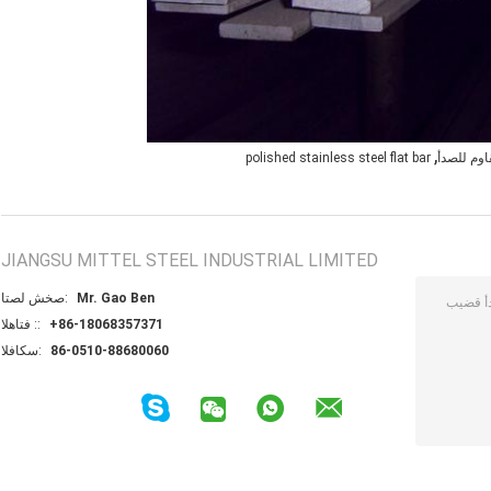
,
polished stainless steel flat bar
JIANGSU MITTEL STEEL INDUSTRIAL LIMITED
Mr. Gao Ben
اتصل شخص:
+86-18068357371
الهاتف ::
86-0510-88680060
الفاكس: