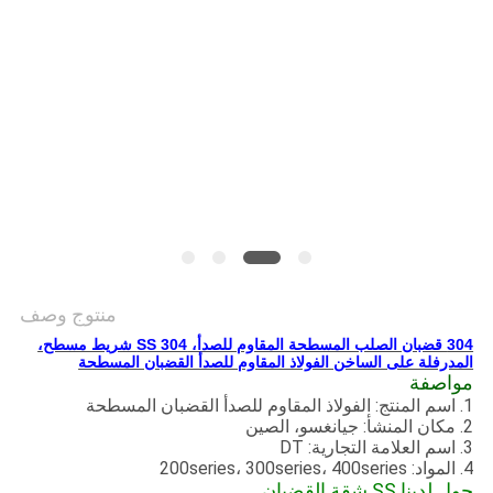
خريطة
الموقع
PRIVACY
POLICY
منتوج وصف
304 قضبان الصلب المسطحة المقاوم للصدأ، SS 304 شريط مسطح،
المدرفلة على الساخن الفولاذ المقاوم للصدأ القضبان المسطحة
مواصفة
1. اسم المنتج: الفولاذ المقاوم للصدأ القضبان المسطحة
2. مكان المنشأ: جيانغسو، الصين
3. اسم العلامة التجارية: DT
4. المواد: 200series، 300series، 400series
حول لدينا SS شقة القضبان