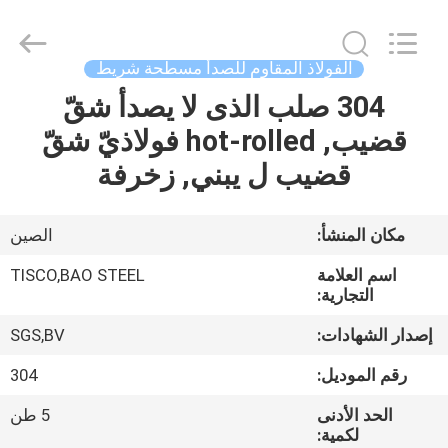
JIANGSU
MITTEL
STEEL
INDUSTRIAL
LIMITED.
الفولاذ المقاوم للصدأ مسطحة شريط
All
Rights
304 صلب الذى لا يصدأ شقّ
منزل،
Reserved.
قضيب, hot-rolled فولاذيّ شقّ
بيت
قضيب ل يبني, زخرفة
منتجات
مكان المنشأ:
الصين
معلومات
اسم العلامة
TISCO,BAO STEEL
عنا
التجارية:
إصدار الشهادات:
SGS,BV
جولة
رقم الموديل:
304
في
الحد الأدنى
5 طن
المعمل
لكمية: