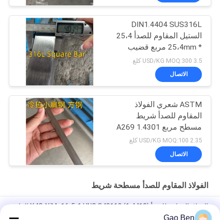
DIN1.4404 SUS316L
الستيل المقاوم للصدأ 25،4
* 25،4mm مربع قضيب
الطول 3000mm
3.5 USD/KG MOQ:300 كلغ
الاتصال
ASTM شعري الفولاذ
المقاوم للصدأ شريط
مسطح مربع A269 1.4301
TP304 10 * 10 مسحوب
2.35 USD/KG MOQ:100 كلغ
على البارد
الاتصال
الفولاذ المقاوم للصدأ مسطحة شريط
الفولاذ المقاوم للصدأ (1.4418) X4CrNiMo16-5-1 UNS S43110 المادة
السطحة للشريط حسب DIN EN 10088-3 230x45
Gao Ben