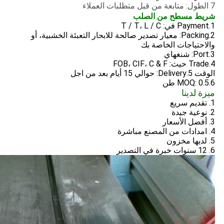
7 الطول: متابعة من قبل متطلبات العملاء
شريط مسطح من الصلب
1.Payment في: T / T، L / C
2.Packing: معيار تصدير صالحة للابحار التعبئة الخشبية، أو
والاحتياجات الخاصة بك
3.Port: شنغهاي
4.Trade حيث: FOB، CIF، C & F
الوقت 5.Delivery: حوالي 15 أيام بعد من اجل
6.MOQ: 0.5 طن
ميزة لدينا
1. تقديم سريع
2. نوعية جيدة
3. أفضل الأسعار
4. امدادات من المصنع مباشرة
5. لديها مخزون
6. 12 سنوات خبرة في التصدير