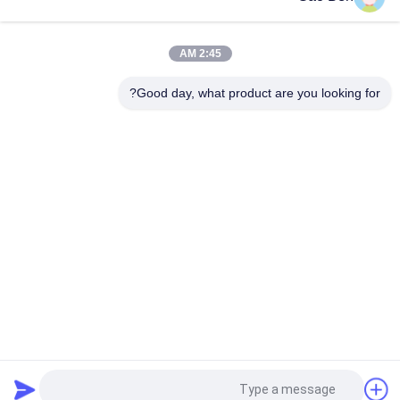
مطاط ساخن 100mm × 5mm سمك الفولاذ المقاوم للصدأ شفرة
مسطحة-SS316L 1.4404 الطول 6M
2:45 AM
الصلب المقاوم للصدأ 50*5*6000MM
Good day, what product are you looking for?
فئات شعبية
جميع
ألواح الفولاذ المقاوم 
ورقة الفولاذ المقاوم 
للصدأ
للصدأ
الفولاذ المقاوم للصدأ 
أسلاك الفولاذ المقاوم 
مسطحة شريط
للصدأ
الفولاذ المقاوم للصدأ 
سبائك Hastelloy
جولة شريط
شريط زاوية الصلب 
الصلب جولة شريط
غير القابل للصدأ
طلب اقتباس