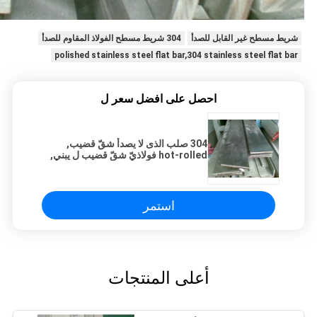
شريط مسطح غير القابل للصدأ
304 شريط مسطح الفولاذ المقاوم للصدأ
polished stainless steel flat bar,304 stainless steel flat bar
احصل على افضل سعر ل
304 صلب الذى لا يصدأ شقّ قضيب,
hot-rolled فولاذيّ شقّ قضيب ل يبني,
زخرفة
استمر
أعلى المنتجات