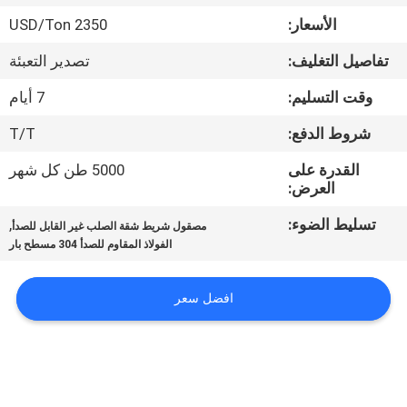
الأسعار:
2350 USD/Ton
مراقبة
تفاصيل التغليف:
تصدير التعبئة
الجودة
وقت التسليم:
7 أيام
اتصل
شروط الدفع:
T/T
بنا
القدرة على
5000 طن كل شهر
العرض:
أخبار
تسليط الضوء:
,
مصقول شريط شقة الصلب غير القابل للصدأ
الفولاذ المقاوم للصدأ 304 مسطح بار
حالات
افضل سعر
COMPANY
NEWS