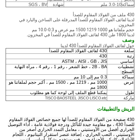
سماكة
3.0-10 ملم
شهادة
SGS ، BV
430 ملف من الفولاذ المقاوم للصدأ
لدينا لفائف الفولاذ المقاوم للصدأ المدرفلة على الساخن والبارد في
المخزون.
حجم ملفاتنا هو 1000 1219 1500 مم عرض و 0.3-10.0 مم
لدينا 1800 طن 430 لفائف الفولاذ المقاوم للصدأ في المخزون.
وصف
حول لفائف الفولاذ المقاوم للصدأ 430 لدينا
سلعة
430 لفائف الفولاذ المقاوم للصدأ
رتبة
430
اساسي
ASTM ، AISI ، GB ، JIS
تشطيبات
2B ، BA ، خط الشعر ، رقم 1 ، رقم 4 ، مرآة النهاية
السطح:
سماكة
0.3 مم إلى 10 مم
عرض
1000 مم ، 1219 مم ، 1500 مم ، أكبر حجم لملفاتنا هو
1800 مم
طول
يمكننا قطع الملف إلى لوحة كما هو مطلوب
ماركة
TISCO BAOSTEEL JISCO LISCO.etc
الريش والتطبيقات
430 صفيحة من الفولاذ المقاوم للصدأ لها جميع خصائص الفولاذ المقاوم
للصدأ 430 ، مع مقاومة جيدة للتآكل ودرجة فولاذية عامة ، أداء التوصيل
الحراري أفضل من الأوستنيتي ، معامل التمدد الحراري أصغر من
الأوستنيتي ، التعب الحراري ، إضافة عنصر استقرار التيتانيوم ، اللحام
الأداء الميكانيكي للأجزاء جيد ، فهو يستخدم بشكل أساسي لتزيين