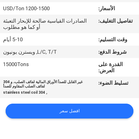
الأسعار:
1200-1500 USD/Ton
مراقبة
تفاصيل التغليف:
الصادرات القياسية صالحة للإبحار التعبئة
الجودة
أو كما هو مطلوب
وقت التسليم:
5-10 أيام
اتصل
شروط الدفع:
L/C, T/T, ويسترن يونيون
بنا
القدرة على
15000Tons
العرض:
أخبار
تسليط الضوء:
غير القابل للصدأ الأوراق المالية لفائف الصلب، و 304
لفائف الصلب المقاوم للصدأ
,
304 stainless steel coil
حالات
افضل سعر
COMPANY
NEWS