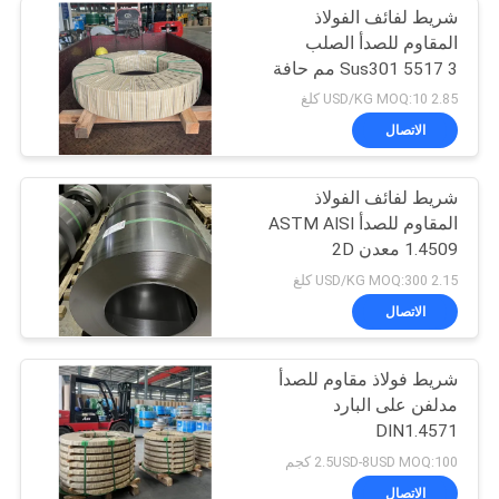
شريط لفائف الفولاذ
المقاوم للصدأ الصلب
Sus301 5517 3 مم حافة
مشقوقة 10 مم
2.85 USD/KG MOQ:10 كلغ
الاتصال
شريط لفائف الفولاذ
المقاوم للصدأ ASTM AISI
1.4509 معدن 2D
SUH409L
2.15 USD/KG MOQ:300 كلغ
الاتصال
شريط فولاذ مقاوم للصدأ
مدلفن على البارد
DIN1.4571
2.5USD-8USD MOQ:100 كجم
الاتصال