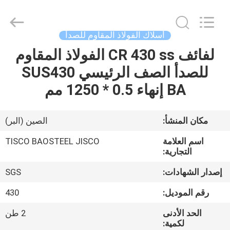
JIANGSU
MITTEL
STEEL
INDUSTRIAL
LIMITED.
أسلاك الفولاذ المقاوم للصدأ
All
Rights
لفائف CR 430 ss الفولاذ المقاوم
منزل،
Reserved.
للصدأ الصف الرئيسي SUS430
بيت
BA إنهاء 0.5 * 1250 مم
منتجات
مكان المنشأ:
الصين (البر)
معلومات
اسم العلامة
TISCO BAOSTEEL JISCO
عنا
التجارية:
إصدار الشهادات:
SGS
جولة
رقم الموديل:
430
في
الحد الأدنى
2 طن
المعمل
لكمية: