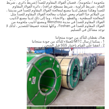
ملحومة / ملحومة) ، قضبان الفولاذ المقاوم للصدأ (شريط دائري ، شريط
القناة ، شريط الزاوية ، شريط مسطح عرافة) ، دائرة الفولاذ المقاوم
للصدأ وهكذا تشغيل.لدينا مصنع لمعالجة الفولاذ المقاوم للصدأ في مدينتنا ،
من الملائم جدًا القيام ببعض عمليات معالجة الفولاذ المقاوم للصدأ مثل:
المعالجة السطحية ، والقطع ، والانحناء ، وما إلى ذلك.لدينا مصنع لأنابيب
الفولاذ المقاوم للصدأ في مدينة Wenzhou ومصنع أنابيب ملحومة من
الفولاذ المقاوم للصدأ في Foshan ، وكلها مُنتجة خصيصًا للتصدير ، لذلك لا
توجد مشاكل في التسليم.
هناك نقطتان للتأكد من جودة منتجاتنا:
1 ، يمكننا إرسال MTC للعملاء للتأكد من جودة منتجاتنا
2 ، اتفقنا على القيام باختبار SGS قبل الشحن ،