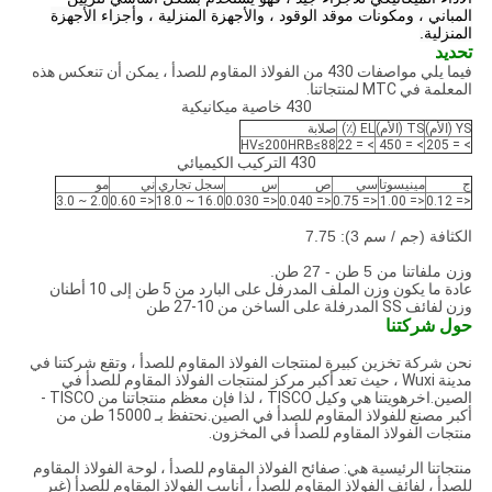
المباني ، ومكونات موقد الوقود ، والأجهزة المنزلية ، وأجزاء الأجهزة
المنزلية.
تحديد
فيما يلي مواصفات 430 من الفولاذ المقاوم للصدأ ، يمكن أن تنعكس هذه
المعلمة في MTC لمنتجاتنا.
430 خاصية ميكانيكية
YS (الأم)
TS (الأم)
EL (٪)
صلابة
HV≤200HRB≤88
> = 22
> = 450
> = 205
430 التركيب الكيميائي
ج
مينيسوتا
سي
ص
س
سجل تجاري
ني
مو
2.0 ~ 3.0
<= 0.60
16.0 ~ 18.0
<= 0.030
<= 0.040
<= 0.75
<= 1.00
<= 0.12
الكثافة (جم / سم 3): 7.75
وزن ملفاتنا من 5 طن - 27 طن.
عادة ما يكون وزن الملف المدرفل على البارد من 5 طن إلى 10 أطنان
وزن لفائف SS المدرفلة على الساخن من 10-27 طن
حول شركتنا
نحن شركة تخزين كبيرة لمنتجات الفولاذ المقاوم للصدأ ، وتقع شركتنا في
مدينة Wuxi ، حيث تعد أكبر مركز لمنتجات الفولاذ المقاوم للصدأ في
الصين.اخر
هويتنا هي وكيل TISCO ، لذا فإن معظم منتجاتنا من TISCO -
أكبر مصنع للفولاذ المقاوم للصدأ في الصين.نحتفظ بـ 15000 طن من
منتجات الفولاذ المقاوم للصدأ في المخزون.
منتجاتنا الرئيسية هي: صفائح الفولاذ المقاوم للصدأ ، لوحة الفولاذ المقاوم
للصدأ ، لفائف الفولاذ المقاوم للصدأ ، أنابيب الفولاذ المقاوم للصدأ (غير