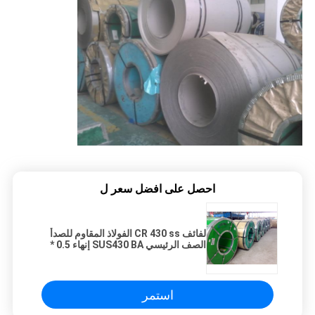
احصل على افضل سعر ل
لفائف CR 430 ss الفولاذ المقاوم للصدأ
الصف الرئيسي SUS430 BA إنهاء 0.5 *
1250 مم
استمر