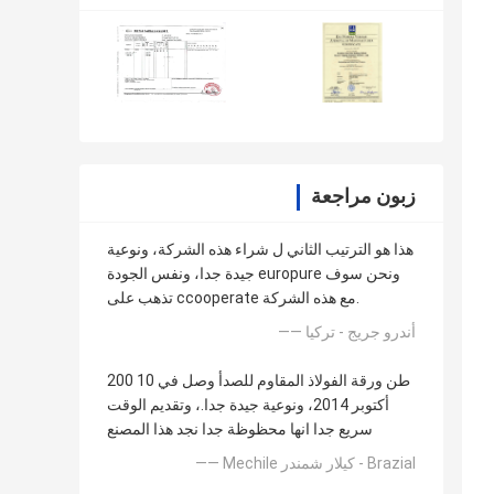
زبون مراجعة
هذا هو الترتيب الثاني ل شراء هذه الشركة، ونوعية
جيدة جدا، ونفس الجودة europure ونحن سوف
تذهب على ccooperate مع هذه الشركة.
—— أندرو جريج - تركيا
200 طن ورقة الفولاذ المقاوم للصدأ وصل في 10
أكتوبر 2014، ونوعية جيدة جدا.، وتقديم الوقت
سريع جدا انها محظوظة جدا نجد هذا المصنع
—— Mechile كيلار شمندر - Brazial