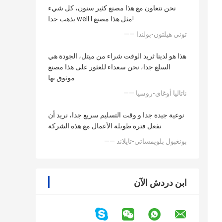
نحن نتعاون مع هذا مصنع كثير سنون، كل شيء
يذهب جدا well.l مثل هذا مصنع!
—— توني هيلتون-بولندا
هذا هو لدينا ثريد الوقت شراء من ميتل، الجودة هي
السلع جدا، نحن سعداء للعثور على هذا مصنع
موثوق بها
—— ناتاليا أوغاي-روسيا
نوعية جيدة جدا و وقت التسليم سريع جدا، نريد أن
نفعل فترة طويلة الأعمال مع هذه الشركة
—— بونغبول بلويمساتي-تايلاند
ابن دردش الآن