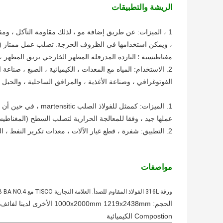
الريشة والتطبيقات
1 ، الميزات: عن طريق إضافة مو ، لذلك مقاومة التآكل ، وم
، ويمكن استخدامها في الظروف الحرجة.
تصلب عمل ممتاز (غ
مغناطيسية ؛
الباردة المدرفلة المظهر الخارجي بريق المظهر ، 
2. الاستخدام: المياه مع المعدات ، الكيميائية ، الصبغ ، صناعة الورق ، حمض الأكساليك ، الأسمدة وغيرها من معدات الإنتاج ؛
الفوتوغرافي ، وصناعة الأغذية ، والمرافق الساحلية ، والحبل ، وقضيب CD ، والمسام
1. الميزات: كممثل للفولاذ الصلب martensitic ، في حين أن كثافة عالية ، ولكن ليست مناسبة لبيئة الاستخدام المسببة للتآكل الحرجة ؛
عملها جيد ، وفقا للمعالجة الحرارية لتصلب السطح (المغناطي
2. التطبيق: شفرة ، قطع غيار الآلات ، معدات تكرير النفط ، الترباس ، الجوز ، قضيب الضخ ، 1 نوع من السكاكين ، السكاكين والشوك).
مواصفات
ورقة 316L الفولاذ المقاوم للصدأ. العلامة التجارية TISCO مع 2B BA NO.4 مرآة سطح 8K.
الحجم: 1000x2000mm 1219x2438mm الأخرى لدينا لفائف في الأوراق المالية ، ويمكن أن نقطعها لأي طول حسب الطلب العميل.
Compostion الكيميائية