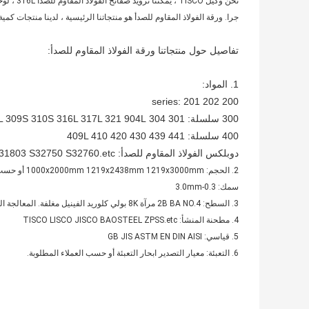
نحن وكيل 
جرا. ورقة الفولاذ المقاوم للصدأ هو منتجاتنا الرئيسية ، لدينا منتجات كمية
تفاصيل حول منتجاتنا ورقة الفولاذ المقاوم للصدأ:
1. المواد:
200 series: 201 202
300 سلسلة: 301 304 304L 309S 310S 316L 317L 321 904L
400 سلسلة: 409L 410 420 430 439 441
دوبلكس الفولاذ المقاوم للصدأ: S31803 S32750 S32760.etc
2. الحجم: 1000x2000mm 1219x2438mm 1219x3000mm أو حسب الطلب العميل.
سمك: 0.3-3.0mm
3. السطح: 2B BA NO.4 مرآة 8K بولي كلوريد الفينيل مغلفة. المعالجة السطحية الخاصة الأخرى متاحة. لدينا مركز عملية الفولاذ المقاوم للصدأ في مدينتنا.
4. مطحنة المنشأ: TISCO LISCO JISCO BAOSTEEL ZPSS.etc
5. قياسي: GB JIS ASTM EN DIN AISI
6. التعبئة: معيار التصدير ابحار التعبئة أو حسب العملاء المطلوبة.