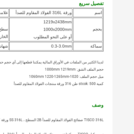
تفصيل سريع
اسم
ورقة 316L الفولاذ المقاوم للصدأ
علامة
1219x2438mm
بحجم
سطح 
1000x2000mm
الخا
أو على النحو المطلوب
سماكة
0.3-3.0mm
شهاد
لدينا الكثير من الملفات في الأوراق المالية يمكننا قطعها إلى أي حجم
حجم الملف الشق: 1000mm 1219mm
ميل حجم الملف: 1020-1060mm 1220-1265mm
كمية stcok: 500 طن 316 ورقة منتجات الفولاذ المقاوم للصدأ
وصف
TISCO 316L صفائح الفولاذ المقاوم للصدأ 2B السطح ، SS 316L ورقة / لوحة