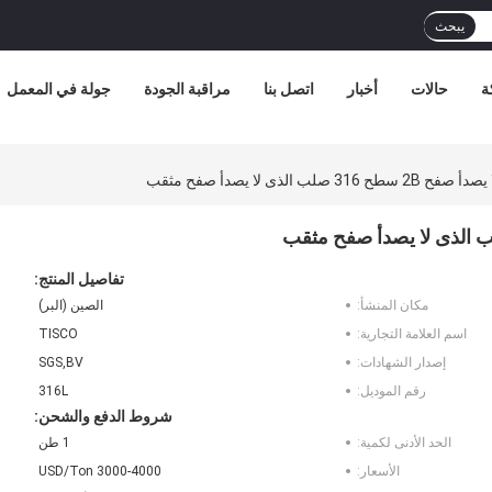
يبحث
ة
حالات
أخبار
اتصل بنا
مراقبة الجودة
جولة في المعمل
تفاصيل المنتج:
مكان المنشأ:
الصين (البر)
اسم العلامة التجارية:
TISCO
إصدار الشهادات:
SGS,BV
رقم الموديل:
316L
شروط الدفع والشحن:
الحد الأدنى لكمية:
1 طن
الأسعار:
3000-4000 USD/Ton