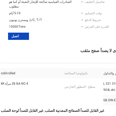
تفاصيل التغليف:
الصادرات القياسية صالحة للإبحار التعبئة أو كما هو
مطلوب
وقت التسليم:
5-10 أيام
شروط الدفع:
L/C, T/T, ويسترن يونيون
القدرة على العرض:
15000Tons
اتصل
 والتداول
تكنولوجيا المعالجة:
cold-rolled
201 304 304 L
2B BA NO.4 مرآة 8K
سطح - المظهر الخارجي:
904L.etc
غير القابل للصدأ الصفائح المعدنية الصلب
غير القابل للصدأ لوحة الصلب
,