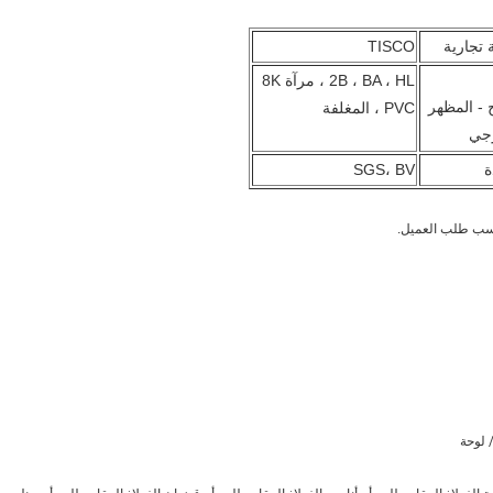
 تجارية
TISCO
2B ، BA ، HL ، مرآة 8K
- المظهر
، PVC المغلفة
رجي
ة
SGS، BV
 حسب طلب العميل.