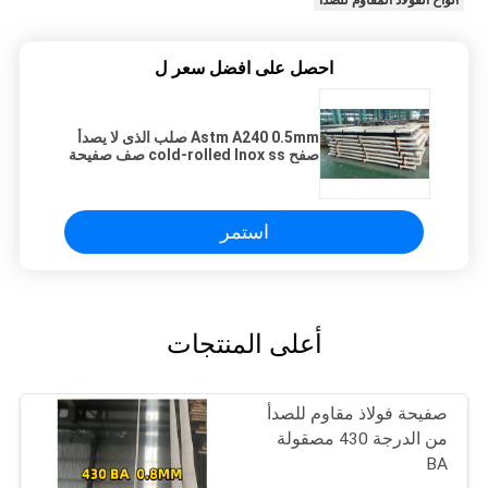
احصل على افضل سعر ل
Astm A240 0.5mm صلب الذى لا يصدأ
صفح cold-rolled Inox ss صف صفيحة
321 لغلاية
استمر
أعلى المنتجات
صفيحة فولاذ مقاوم للصدأ
من الدرجة 430 مصقولة
BA