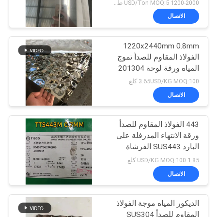
1200-2000 USD/Ton MOQ:5 طن
الاتصال
1220x2440mm 0.8mm
الفولاذ المقاوم للصدأ تموج
المياه ورقة لوحة 201304
3.65USD/KG MOQ:100 كلغ
الاتصال
443 الفولاذ المقاوم للصدأ
ورقة الانتهاء المدرفلة على
البارد SUS443 الفرشاة
ورقة إينوكس
1.85 USD/KG MOQ:100 كلغ
الاتصال
الديكور المياه موجة الفولاذ
المقاوم للصدأ SUS304