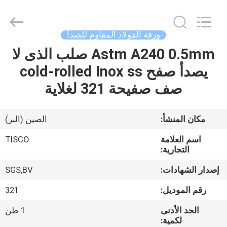
JIANGSU
MITTEL
STEEL
INDUSTRIAL
LIMITED.
ورقة الفولاذ المقاوم للصدأ
All
Rights
Astm A240 0.5mm صلب الذى لا
منزل،
Reserved.
يصدأ صفح cold-rolled Inox ss
بيت
صف صفيحة 321 لغلاية
منتجات
مكان المنشأ:
الصين (البر)
معلومات
اسم العلامة
TISCO
عنا
التجارية:
إصدار الشهادات:
SGS,BV
جولة
رقم الموديل:
321
في
الحد الأدنى
1 طن
المعمل
لكمية: