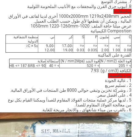
7. مشترك التوسع
8. أنبوب حرق الفرن والمجففات مع الأنابيب الملحومة اللولبية
مواصفات:
الحجم: 1000x2000mm 1219x2438mm أخرى لدينا لفائف في الأوراق
المالية ، ويمكن أن نقطعها لأي طول حسب الطلب العميل.
عرض ميلنا حافة الملف: 1020-1050mm 1220-1260mm
Compostion الكيميائية
C
سي
مليون
P
S
كر
ني
منظمة الشفافية
الدولية
≥5 × C٪
9،00-
17،00-
<=
<=
<=
<=
<=
12،00
19،00
0.03
0.035
2.00
1.00
0.08
القدرة على الماكينة
قوة الغلة (N / mm2)
قوة الشد (N / mm2Mpa):
استطالة:
صلابة
HB <= 187 BRB <= 90
> = 40
> = 520
> = 205
الكثافة (g / cm3): 7.93
ميزة تنافسية:
1 ، عالية الجودة
2 ، تسليم سريع
3 ، وشركة تخزين وتبقي حوالي 8000 طن المنتجات في الأوراق المالية.
4 ، على أفضل سعر.
5 ، لديها مركز عملية منتجات الفولاذ المقاوم للصدأ ويمكننا القيام بكل نوع
من معالجة الفولاذ المقاوم للصدأ.
6 ، بالقرب من ميناء شانغهاى ، والاتجار مريحة للغاية.