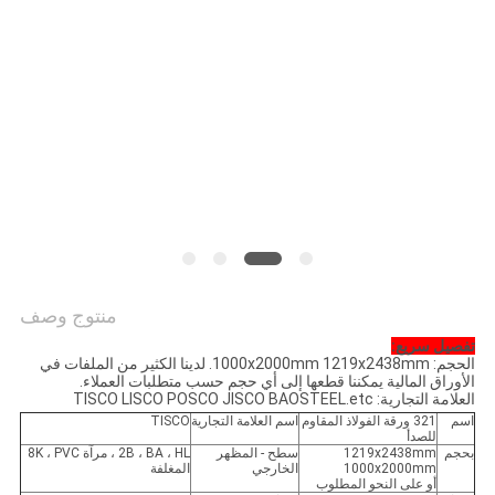
خريطة
الموقع
PRIVACY
POLICY
منتوج وصف
تفصيل سريع:
الحجم: 1000x2000mm 1219x2438mm. لدينا الكثير من الملفات في
الأوراق المالية يمكننا قطعها إلى أي حجم حسب متطلبات العملاء.
العلامة التجارية: TISCO LISCO POSCO JISCO BAOSTEEL.etc
اسم
321 ورقة الفولاذ المقاوم
اسم العلامة التجارية
TISCO
للصدأ
بحجم
1219x2438mm
سطح - المظهر
2B ، BA ، HL ، مرآة 8K ، PVC
1000x2000mm
الخارجي
المغلفة
أو على النحو المطلوب