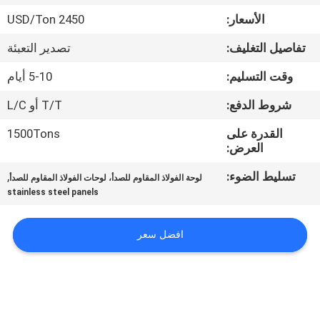
الأسعار:
2450 USD/Ton
مراقبة
تفاصيل التغليف:
تصدير التعبئة
الجودة
وقت التسليم:
5-10 أيام
اتصل
شروط الدفع:
T/T أو L/C
بنا
القدرة على
1500Tons
العرض:
أخبار
تسليط الضوء:
,
لوحة الفولاذ المقاوم للصدأ، لوحات الفولاذ المقاوم للصدأ
stainless steel panels
حالات
افضل سعر
COMPANY
NEWS