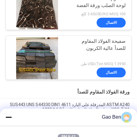
لوحة الصلب ورقة الفضة
مصقول
3.65USD/KG MOQ:100 كلغ
الاتصال
صفيحة الفولاذ المقاوم
للصدأ عالية الكربون
3950 USD/Ton MOQ:1 طن
الاتصال
ورقة الفولاذ المقاوم للصدأ
ASTM A240 المدرفلة على البارد SUS443 UNS S44330 DIN1.4611
X2CrTi21 صفائح الفولاذ المقاوم للصدأ 1.2 * 1220 مم
Gao Ben
ASTM A240 AISI 309S X12CrNi23-13 صفائح الفولاذ المقاوم للصدأ
المدرفلة على البارد 1.5 * 1219 * 2438 مم سطح 2B
9:42 PM