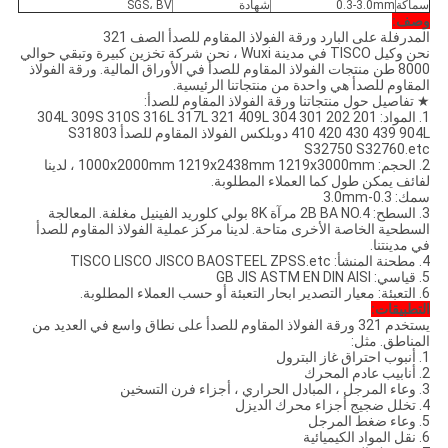
سماكة
0.3-3.0mm
شهادة
SGS، BV
وصف:
المدرفلة على البارد ورقة الفولاذ المقاوم للصدأ الصف 321
نحن وكيل TISCO في مدينة Wuxi ، نحن شركة تخزين كبيرة وتبقي حوالي
8000 طن منتجات الفولاذ المقاوم للصدأ في الأوراق المالية. ورقة الفولاذ
المقاوم للصدأ هي واحدة من منتجاتنا الرئيسية.
★ تفاصيل حول منتجاتنا ورقة الفولاذ المقاوم للصدأ:
1. المواد: 201 202 301 304 304L 309S 310S 316L 317L 321 409L
410 420 430 439 904L دوبلكس الفولاذ المقاوم للصدأ S31803
S32750 S32760.etc
2. الحجم: 1000x2000mm 1219x2438mm 1219x3000mm ، لدينا
لفائف يمكن طول كما العملاء المطلوبة.
سمك: 0.3-3.0mm
3. السطح: 2B BA NO.4 مرآة 8K بولي كلوريد الفينيل مغلفة. المعالجة
السطحية الخاصة الأخرى متاحة. لدينا مركز عملية الفولاذ المقاوم للصدأ
في مدينتنا.
4. مطحنة المنشأ: TISCO LISCO JISCO BAOSTEEL ZPSS.etc
5. قياسي: GB JIS ASTM EN DIN AISI
6. التعبئة: معيار التصدير ابحار التعبئة أو حسب العملاء المطلوبة.
التطبيقات:
يستخدم 321 ورقة الفولاذ المقاوم للصدأ على نطاق واسع في العديد من
المناطق. مثل:
1. أنبوب احتراق غاز البترول
2. أنابيب عادم المحرك
3. وعاء المرجل ، المبادل الحراري ، أجزاء فرن التسخين
4. تخلل ضجيج أجزاء محرك الديزل
5. وعاء ضغط المرجل
6. نقل المواد الكيميائية