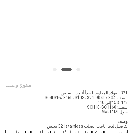
خريطة
الموقع
PRIVACY
POLICY
منتوج وصف
321 الفولاذ المقاوم للصدأ أنبوب السلس
الصف: 304 / 304l.316، 316L، 310S، 321،904L
OD: 1/8 "إلى 10"
سمك: SCH10-SCH160
طول: 6M-11M
وصف:
تفاصيل لدينا أنابيب الصلب 321stainless سلس
سلعة
الفولاذ المقاوم للصدأ الأنابيب / يلحم أنابيب الصلب / أنابيب