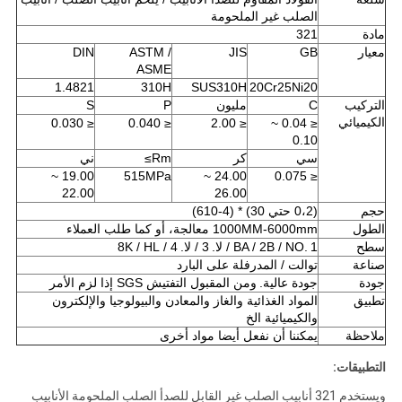
الصلب غير الملحومة
مادة
321
معيار
GB
JIS
ASTM /
DIN
ASME
1.4821
310H
SUS310H
20Cr25Ni20
التركيب
C
مليون
P
S
الكيميائي
≤ 0.030
≤ 0.040
≤ 2.00
≤ 0.04 ~
0.10
سي
كر
Rm≥
ني
19.00 ~
515MPa
24.00 ~
≤ 0.075
22.00
26.00
حجم
(0،2 حتي 30) * (4-610)
الطول
1000MM-6000mm معالجة، أو كما طلب العملاء
سطح
1 / لا.
BA / 2B / NO.
3 / لا.
4 / 8K / HL
صناعة
توالت / المدرفلة على البارد
جودة
جودة عالية.
ومن المقبول التفتيش SGS إذا لزم الأمر
تطبيق
المواد الغذائية والغاز والمعادن والبيولوجيا والإلكترون
والكيميائية الخ
ملاحظة
يمكننا أن نفعل أيضا مواد أخرى
التطبيقات:
ويستخدم 321 أنابيب الصلب غير القابل للصدأ الصلب الملحومة الأنابيب