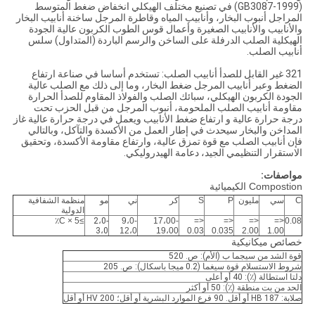
(GB3087-1999) في تصنيع مختلف الهيكلي انخفاض ضغط المتوسط ​​
المراجل أنبوب البخار، وأنابيب المياه وقاطرة المرجل ساخنة أنابيب البخار
والأنابيب والأنابيب الصغيرة وأعمال قوس الطوب الكربون عالية الجودة
الهيكلية الصلب الدرفلة على الساخن والرسم الباردة (المتداول) سلس
أنابيب الصلب.
321 غير القابل للصدأ أنابيب الصلب: تستخدم أساسا في صناعة ارتفاع
الضغط وعبر أنابيب المرجل ضغط البخار، وما إلى ذلك مع الصلب عالية
الجودة الكربون الهيكلي، سبائك الصلب والفولاذ المقاوم للصدأ الحرارة
مقاومة أنابيب الصلب الملحومة، أنبوب المرجل من قبل الحزب تحت
درجة حرارة عالية و ارتفاع ضغط الأنابيب ويعمل في درجة حرارة عالية غاز
المداخن والبخار سيحدث في إطار العمل من الأكسدة والتآكل، وبالتالي
فإن أنابيب الصلب مع قوة تمزق عالية، وارتفاع مقاومة الأكسدة، وتحقيق
الاستقرار التنظيمي الجيد، دعامة الهيدروليكي.
مواصفات:
Compostion الكيميائية
C
سي
مليون
P
S
كر
ني
مو
منظمة الشفافية
الدولية
≥5 × C٪
2،0-
9،0-
17،00-
<=
<=
<=
<=
0.08
3،0
12،0
19،00
0.03
0.035
2.00
1.00
خصائص ميكانيكية
قوة الشد من سيجما ب (الأم): ص. 520
شروط الاستسلام قوة سيغما (0.2 ميجا باسكال): ص. 205
دلتا استطالة (٪): 40 أو أعلى
الحد من بت منطقة (٪): 50 أو أكثر
صلابة: 187 HB أو أقل. 90 فرع الموارد البشرية أو أقل؛ 200 HV أو أقل