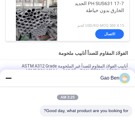
17-7 PH SUS631 الحديد
الخارق بدون خياطة
4.15 USD/KG MOQ:500 كجم
الاتصال
الفولاذ المقاوم للصدأ أنابيب ملحومة
أنابيب الفولاذ المقاوم للصدأ غير الملحومة ASTM A312 Grade
TP316L 6 "SCH 40S (168.28 × 7.11 مم) ASME B36.19M
Gao Ben
N10276 HastelloyC-276 الأنابيب Astm 494 Hastelloy C-276
الأنابيب السامة Hastelloy C-276 أنابيب سبيكة
3:25 AM
431 أنبوب من الفولاذ المقاوم للصدأ مسحوب على البارد DIN1.4057
SUS431 أنبوب غير ملحوم
Good day, what product are you looking for?
فئات شعبية
جميع