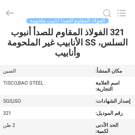
JIANGSU
MITTEL
STEEL
INDUSTRIAL
LIMITED.
الفولاذ المقاوم للصدأ أنابيب ملحومة
All
Rights
321 الفولاذ المقاوم للصدأ أنبوب
منزل،
Reserved.
السلس، SS الأنابيب غير الملحومة
بيت
وأنابيب
منتجات
مكان المنشأ:
الصين
معلومات
اسم العلامة
TISCO,BAO STEEL
عنا
التجارية:
إصدار الشهادات:
SGS,ISO
جولة
رقم الموديل:
321
في
الحد الأدنى
2 طن
المعمل
لكمية: