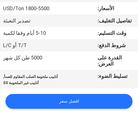
الأسعار:
1800-5500 USD/Ton
مراقبة
تفاصيل التغليف:
تصدير التعبئة
الجودة
وقت التسليم:
5-10 أيام وفقا لكمية
اتصل
شروط الدفع:
T/T أو L/C
بنا
القدرة على
5000 طن كل شهر
العرض:
أخبار
تسليط الضوء:
,
أنابيب ملحومة الصلب المقاوم للصدأ
أنابيب غير الملحومة SS
حالات
افضل سعر
COMPANY
NEWS