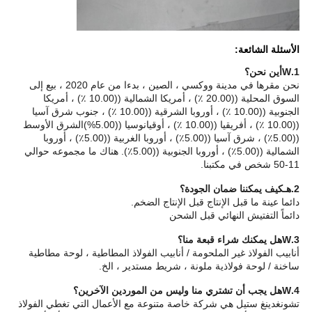
الأسئلة الشائعة:
1.
W
أين نحن؟
نحن مقرها في مدينة ووكسي ، الصين ، بدءا من عام 2020 ، بيع إلى
السوق المحلية ((20.00 ٪) ، أمريكا الشمالية ((10.00 ٪) ، أمريكا
الجنوبية ((10.00 ٪) ، أوروبا الشرقية ((10.00 ٪) ، جنوب شرق آسيا
((10.00 ٪) ، أفريقيا ((10.00 ٪) ، أوقيانوسيا ((5.00%)الشرق الأوسط
((5.00٪) ، شرق آسيا ((5.00٪) ، أوروبا الغربية ((5.00٪) ، أوروبا
الشمالية ((5.00٪) ، أوروبا الجنوبية ((5.00٪). هناك ما مجموعه حوالي
11-50 شخص في مكتبنا.
2.
هـ
كيف يمكننا ضمان الجودة؟
دائما عينة ما قبل الإنتاج قبل الإنتاج الضخم.
دائماً التفتيش النهائي قبل الشحن
3.
W
هل يمكنك شراء قبعة منا؟
أنابيب الفولاذ غير الملحومة / أنابيب الفولاذ المطاطية ، لوحة مطاطية
ساخنة / لوحة فولاذية ملونة ، شريط مستدير ، الخ.
4.
W
هل يجب أن تشتري منا وليس من الموردين الآخرين؟
تشونغدينغ ستيل هي شركة خاصة متنوعة مع الأعمال التي تغطي الفولاذ