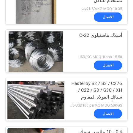
تستخدم للتآكل
35 USD/KG MOQ:10 كجم
الاتصال
أسلاك هاستيلوي C-22
15-50 USD/KG MOQ:1tons
الاتصال
Hastelloy B2 / B3 / C276
/ C22 / G3 / G30 / XH
سبائك الفولاذ المقاوم
للصدأ القضبان المستديرة
USD50-USD100 per KG MOQ:50KGS
الاتصال
0.4 - 10 ملليمتر سمك