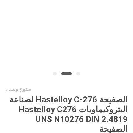
خريطة
الموقع
PRIVACY
POLICY
منتوج وصف
الصفيحة Hastelloy C-276 لصناعة
البتروكيماويات Hastelloy C276
UNS N10276 DIN 2.4819
الصفيحة