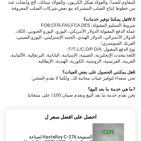
المقاوم للصدأ، والفولاذ هيكل الكربون، والفولاذ سبائك، الخ.وأنشأت عدد
من خطوط إنتاج الصلب المشتركة مع بعض شركات الصلب المعروفة.
5.
W
هل يمكننا توفير خدمات؟
شروط التسليم المقبولة: FOB,CFR,FAS,FCA,DES
عملة الدفع المقبولة:الدولار الأمريكي، اليورو، اليورو الجنوبي، الكاد،
الدولار الأسترالي، الدولار الهندي، الجنيه الإسترليني، اليورو الصيني،
الفرنك السويسري؛
نوع الدفع المقبول: T/T،L/C،D/P D/A؛
اللغة
يتحدث:الإنجليزية، الصينية، الإسبانية، اليابانية، البرتغالية، الألمانية،
العربية، الفرنسية، الروسية، الكورية، الهندية، الإيطالية.
6هل يمكنني الحصول على بعض العينات؟
نحن سعداء لتوفير عينات مجانية لك، ولكننا لا نقدم الشحن.
7ما هي خدمة ما بعد البيع؟
نحن نقدم خدمة ما بعد البيع ونقدم ضمان 100٪ على منتجاتنا.
احصل على افضل سعر ل
الصفيحة Hastelloy C-276 لصناعة