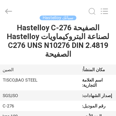
JIANGSU
MITTEL
STEEL
INDUSTRIAL
LIMITED.
سبائك Hastelloy
All
Rights
الصفيحة Hastelloy C-276
منزل،
Reserved.
لصناعة البتروكيماويات Hastelloy
بيت
C276 UNS N10276 DIN 2.4819
منتجات
الصفيحة
معلومات
مكان المنشأ:
الصين
عنا
اسم العلامة
TISCO,BAO STEEL
التجارية:
جولة
إصدار الشهادات:
SGS,ISO
في
رقم الموديل:
C-276
المعمل