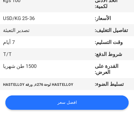
الحد الأدنى
100 kgs
لكمية:
مراقبة
الأسعار:
25-36 USD/KG
الجودة
تفاصيل التغليف:
تصدير التعبئة
اتصل
وقت التسليم:
7 أيام
بنا
شروط الدفع:
T/T
القدرة على
1500 طن شهريا
أخبار
العرض:
تسليط الضوء:
,
HASTELLOY لوحة c276
ورقة HASTELLOY
حالات
افضل سعر
COMPANY
NEWS