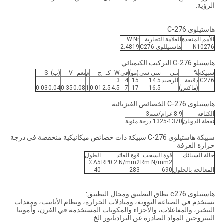
الرؤية.
هاستيلوى C-276
الأمم المتحدة
العلامة التجارية
W.Nr
N10276
هاستيللوى C276
2.4819
هاستيلو C-276 التركيب الكيميائي
سبيكة
%
نـي
سي سي
(مو)
في
W
كـ
ج
م
نعم
V
(ب)
S
C276
دقيقة.
الرصيد
14.5
15
4
3
(ماكس)
16.5
17
7
4.5
2.5
0.01
1
0.08
0.35
0.04
0.03
هاستيلوى C-276 الخصائص الفيزيائية
الكثافة
8.9 غرام/سم3
نقطة الذوبان
1325-1370 درجة مئوية
سبيكة هاستيلوى C-276 سبيكة ذات خصائص ميكانيكية منخفضة في درجة
حرارة الغرفة
حالة السبائك
قوة السحب
قوة العائد
الطول
A5 ٪
RP0.2 N/mm2
Rm N/mm2
المعالجة بالحلول
690
283
40
هاستيلوى c276 نطاق التطبيق ومجال التطبيق:
تستخدم في الصناعة النووية، ومبادلات الحرارة، ونظام الأنابيب، ومعدات
التبخير، والمفاعلات، والأجزاء والمكونات المستخدمة في الفرن، وأمونيا
النيتروجين المواد الصادرة عن البرادياتور الخ.