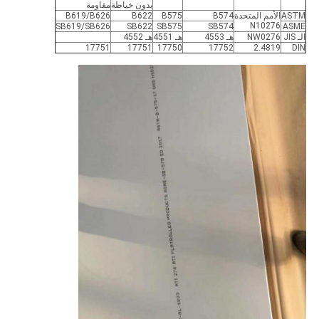
بدون خياطة
مقاومة
ASTM
الأمم المتحدة
B574
B575
B622
B619/B626
N10276
SB619/SB626
SB622
SB575
SB574
ASME
الـ JIS
NW0276
هـ 4553
هـ 4551
هـ 4552
17751
17751
17750
17752
2.4819
DIN