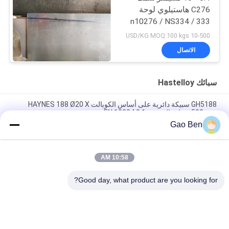
C276 هاستيلوي لوحة
n10276 / NS334 / 333
W.Nr.2.4819
10-500 USD/KG MOQ:100 kgs
الاتصال
سبائك Hastelloy
GH5188 سبيكة دائرية على أساس الكوبالت HAYNES 188 Ø20 X
500mm شهادة التفتيش 3.1 EN 10204
Gao Ben
هاستيلوى C276 UNS N10276 هاستيلوى سبيكة حافة مستديرة
لمقاومة التآكل
10:58 AM
HC 276 ألواح هاستيلوي مقاومة للتآكل HASTELLOY C-276 UNS
N10276 ألواح سبيكة
Good day, what product are you looking for?
فئات شعبية
جميع