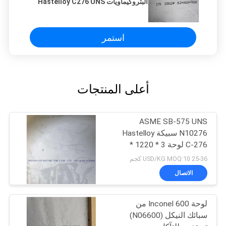
البتروكيماويات Hastelloy C276 UNS
N10276 DIN 2.4819 الصفيحة
استمر
أعلى المنتجات
ASME SB-575 UNS
N10276 سبيكة Hastelloy
C-276 لوحة 3 * 1220 *
2440MM
25-36 USD/KG MOQ:10 كجم
الاتصال
لوحة Inconel 600 من
سبائك النيكل (N06600)