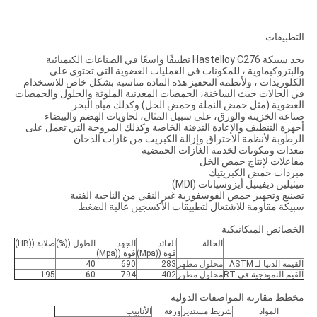
التطبيقات:
يجد سبيكة Hastelloy C276 تطبيقًا واسعًا في الصناعات الكيميائية
والبتروكيماوية ، للمكونات في العمليات العضوية التي تحتوي على
الكلوريدات ، ولأنظمة التحفيز.هذه المادة مناسبة بشكل خاص للاستخدام
في الحالات حيث الساخنة، الحمضات المعدنية الملوثة والحلول والحمضات
العضوية (مثل حمض النملة وحمض الخل) وكذلك مياه البحر.
صناعة الخزينة والورق، على سبيل المثال، لحاويات الهضم والبيضاء
أجهزة التنظيف والإعادة التدفئة الخاصة وكذلك المروحة التي تعمل على
الرطوبة لأنظمة الاحتراق وإزالة الكبريت من غازات الدخان
معدات ومكونات لخدمة الغازات الحمضية
مفاعلات لإنتاج حمض الخل
مبردات حمض الكبريتيك
ميثيلين ديفينيل أيزوسيانات (MDI)
تصنيع وتجهيز حمض الفوسفورية غير النقي من الناحية الفنية
سبيكة مقاومة للاشتعال لتطبيقات الأكسجين عالية الضغط
الخصائص الميكانيكية
الحالة
العائد
الجهد
الطول ((%)
صلابة ((HB)
قوة ((Mpa)
قوة ((Mpa)
القيمة الدنيا لـ ASTM
محلول مطهر
283
690
40
القيم النموذجية في RT
محلول مطهر
402
794
60
195
مخطط مقارنة المواصفات الدولية
المواد
شريط مستدير
ورقة
الأنابيب